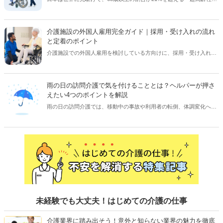
会」へと突入しました。それに伴い、医療・介護のニーズは、量と質
の両面で急拡大しており、現場では業務負担の増大や人材不足が深刻
な課題となっています。本記事では、「超高齢社会」の定義を整理し
介護施設の外国人雇用完全ガイド｜採用・受け入れの流れ
た上で、医療・介護現場で顕在化している課題と、現場で行われてい
と定着のポイント
る対応策について解説します。【執筆者：ささえるラボ編集部】
介護施設での外国人雇用を検討している方向けに、採用・受け入れの
流れや特定技能・在留資格「介護」・EPA・育成就労制度の違い、外
国人介護人材に選ばれる職場づくりのポイントを専門家が解説しま
す。【執筆者／専門家：伊藤 浩一】
雨の日の訪問介護で気を付けることとは？ヘルパーが押さ
えたい4つのポイントを解説
雨の日の訪問介護では、移動中の事故や利用者の転倒、体調変化への
配慮が欠かせません。本記事では、訪問介護で働くヘルパーが雨の日
に意識したい持ち物、安全対策、利用者対応のポイントを詳しく解説
します。【執筆者／専門家：牧野 裕美】
未経験でも大丈夫！はじめての介護の仕事
介護業界に踏み出そう！意外と知らない業界の魅力を徹底