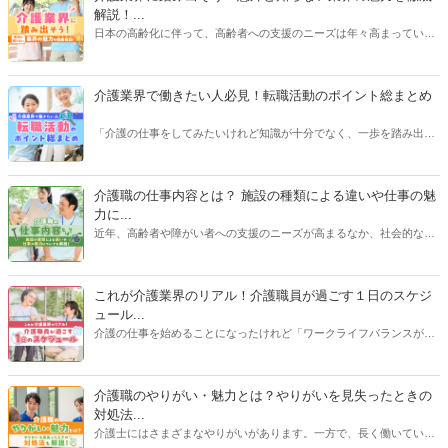
解説！...
日本の高齢化に伴って、高齢者への支援のニーズは年々高まっていま
す。介護業界で仕事をしたいけど、実際どんな業界なんだろう？とお
考えの方へ。この記事では「簡単」かつ「わかりやすく」介護業界を
紹介します！介護職・ヘルパーに転職をしたい方、これから働くか迷
介護業界で働きたい人必見！転職活動のポイント総まとめ
っている方、まだ興味はうすいけれど業界について知りたい方は、ぜ
ひお役立てください！
「介護の仕事をしてみたいけれど知識が十分でなく、一歩を踏み出す
のが不安……」。そうした人に向けて、施設やサービスの種類、介護
業界の業務内容、必要な準備や心構えなどについて解説します。入念
なリサーチで職場とのミスマッチを防ぎ、新しい人生の一歩を踏み出
介護職の仕事内容とは？ 施設の種類による違いや仕事の魅
しましょう！
力に...
近年、高齢者や障がい者への支援のニーズが高まるなか、社会的なニ
ーズも高まり、将来性のある仕事として注目されている介護職。そん
な介護職の主な仕事内容、施設の種類による仕事内容の違い、給与事
情、仕事の魅力など、介護職の仕事に関する基礎知識を徹底解説しま
これが介護業界のリアル！介護職員が過ごす１日のスケジ
す。【執筆者：ささえるラボ編集部】
ュール...
介護の仕事を始めることになったけれど「ワークライフバランスが気
がかり…」という方は少なくありません。また、体力勝負なイメージ
の強い介護業界で「ずっと現場で働き続けられるだろうか…」と不安
を抱える人もいるでしょう。そこで、施設のサービス形態ごとに、介
介護職のやりがい・魅力とは？やりがいを見失ったときの
護職員が職場でどんな毎日を送っているのか詳しく解説します。「自
対処法...
分がここで働くとしたら…」とイメージする参考にしてください。
介護士にはさまざまなやりがいがあります。一方で、長く働いている