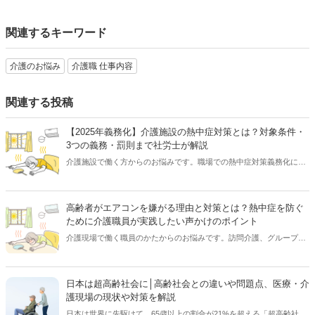
関連するキーワード
介護のお悩み
介護職 仕事内容
関連する投稿
【2025年義務化】介護施設の熱中症対策とは？対象条件・
3つの義務・罰則まで社労士が解説
介護施設で働く方からのお悩みです。職場での熱中症対策義務化に伴
い、施設管理者や職員の方が取り組むべき具体策について、介護業界
特化型の社会保険労務士として活動する山本武尊さんに、詳しく解説
していただきます。【執筆者／専門家：山本 武尊】
高齢者がエアコンを嫌がる理由と対策とは？熱中症を防ぐ
ために介護職員が実践したい声かけのポイント
介護現場で働く職員のかたからのお悩みです。訪問介護、グループホ
ーム、居宅介護⽀援事業所などに従事した経験を持ち、介護関連のセ
ミナーや講演に数多く登壇している羽吹さゆりさんにご回答いただき
ました。本記事では、高齢者のかたがエアコンをいやがる理由と対策
日本は超高齢社会に│高齢社会との違いや問題点、医療・介
について、詳しく解説していきます。【執筆者／専門家：羽吹 さゆ
護現場の現状や対策を解説
り】
日本は世界に先駆けて、65歳以上の割合が21%を超える「超高齢社