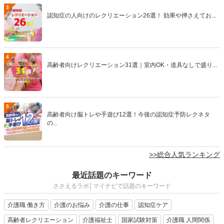
3
認知症の人向けのレクリエーション26選！ 効果や押さえてお...
4
高齢者向けレクリエーション31選｜室内OK・道具なしで盛り...
5
高齢者向け脳トレや手遊び12選！今後の認知症予防レクネタ
の...
>>総合人気ランキング
最近話題のキーワード
ささえるラボ│マイナビで話題のキーワード
介護職 働き方
介護のお悩み
介護の仕事
認知症ケア
高齢者レクリエーション
介護福祉士
国家試験対策
介護職 人間関係