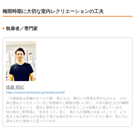
梅雨時期に大切な室内レクリエーションの工夫
執筆者／専門家
■
後藤 晴紀
https://mynavi-iryofukushi.jp/media/users/9
『介護福祉は究極のサービス業』 私たちは、障がいや疾患を持ちながらも、その
身を委ねてくださっているご利用者やご家族の想いに対し、人生の総仕上げの瞬間
に介入するという、責任と覚悟をもって向き合うことが必要だと感じています。
目の前のご利用者に『生ききって』頂く。 私たち介護職と出会ったことで、より
良き人生の総仕上げを迎えて頂ける為のサポートをさせていただく事が、私たちに
課せられた使命だと思っています。