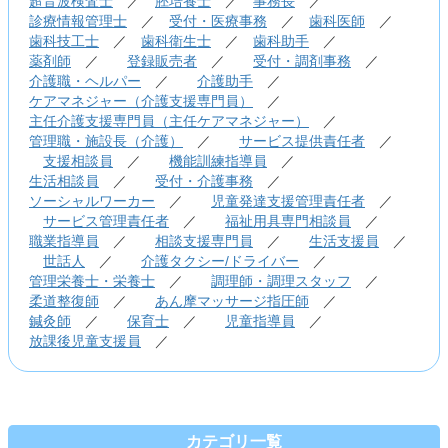
超音波検査士
／
胚培養士
／
事務長
／
診療情報管理士
／
受付・医療事務
／
歯科医師
／
歯科技工士
／
歯科衛生士
／
歯科助手
／
薬剤師
／
登録販売者
／
受付・調剤事務
／
介護職・ヘルパー
／
介護助手
／
ケアマネジャー（介護支援専門員）
／
主任介護支援専門員（主任ケアマネジャー）
／
管理職・施設長（介護）
／
サービス提供責任者
／
支援相談員
／
機能訓練指導員
／
生活相談員
／
受付・介護事務
／
ソーシャルワーカー
／
児童発達支援管理責任者
／
サービス管理責任者
／
福祉用具専門相談員
／
職業指導員
／
相談支援専門員
／
生活支援員
／
世話人
／
介護タクシー/ドライバー
／
管理栄養士・栄養士
／
調理師・調理スタッフ
／
柔道整復師
／
あん摩マッサージ指圧師
／
鍼灸師
／
保育士
／
児童指導員
／
放課後児童支援員
／
カテゴリ一覧