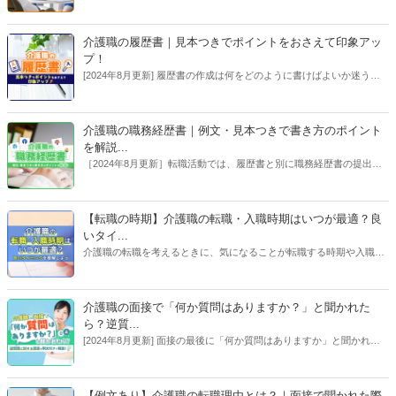
とやりがいや魅力が何であったか見失うこともあると思います。この
記事では介護職のやりがいを解説したあと、やりがいを見失ってしま
った場合の対処法についても解説していきます。介護職のやりがいに
介護職の履歴書｜見本つきでポイントをおさえて印象アッ
ついて知りたい方も、長く働いて初心を取り戻したい方もぜひご覧く
プ！
ださい。
[2024年8月更新] 履歴書の作成は何をどのように書けばよいか迷う方
も多いはずです。しかし、ポイントをおさえてしまえば内定に近づく
履歴書が作成できます。この記事では見本つきでわかりやすくポイン
トを解説します！【執筆者：ささえるラボ編集部】
介護職の職務経歴書｜例文・見本つきで書き方のポイント
を解説...
［2024年8月更新］転職活動では、履歴書と別に職務経歴書の提出を
求められる場合があります。「職務経歴書って難しそう」と思われが
ちですが、この記事を読み進めながら作成すれば採用担当者に自身を
アピールできる職務経歴書が完成します！【執筆者：ささえるラボ編
【転職の時期】介護職の転職・入職時期はいつが最適？良
集部、コラム／専門家：大庭 欣二】
いタイ...
介護職の転職を考えるときに、気になることが転職する時期や入職す
る時期です。そこで今回は、介護職の転職しやすい時期や入職タイミ
ングはいつが良いのか、介護業界や受け入れ側の状況を踏まえて、詳
しく解説します。（コラム：脇 健仁）
介護職の面接で「何か質問はありますか？」と聞かれた
ら？逆質...
[2024年8月更新] 面接の最後に「何か質問はありますか」と聞かれた
ら、アピールのチャンス。逆質問の内容によっては、熱意を伝えなが
ら事業所の状況を知ることもできます。効果的な逆質問の例とポイン
トを紹介します。【執筆者：ささえるラボ編集部、コラム／専門家：
【例文あり】介護職の転職理由とは？｜面接で聞かれた際