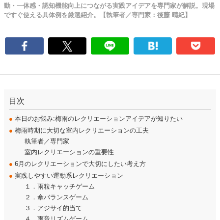
動・一体感・認知機能向上につながる実践アイデアを専門家が解説。現場
ですぐ使える具体例を厳選紹介。【執筆者／専門家：後藤 晴紀】
目次
●
本日のお悩み:梅雨のレクリエーションアイデアが知りたい
●
梅雨時期に大切な室内レクリエーションの工夫
執筆者／専門家
室内レクリエーションの重要性
●
6月のレクリエーションで大切にしたい考え方
●
実践しやすい運動系レクリエーション
１．雨粒キャッチゲーム
２．傘バランスゲーム
３．アジサイ的当て
４．雨音リズムゲーム