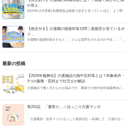
大庭 欣二】
の答え...
[2024年11月更新] 転職理由は面接で必ずと言っていいほど、よく聞か
れる質問です。伝える際には、前の職場で得たことから、転職先で活
かしたいことに結び付けて話しましょう。また、伝え方によっては、
担当者にマイナスイメージを与えることもあるので、この記事では介
【例文付き】介護職の面接対策15問｜面接官が見ているポ
護の転職時に転職理由をどのように伝えるべきか例文付きで解説しま
イ...
す！【執筆者：ささえるラボ編集部】
介護職の面接対策をすると、「どんな質問をされるのか不安…」「ど
う答えればいいのか分からない…。」といった不安が出てくるかと思
います。そんな方のために、この記事では「よくある質問15選」と、
その回答例を解説します。さらに、面接官が見ているポイントや、
NG回答例、面接マナーなども徹底解説！【執筆者／専門家：後藤 晴
最新の投稿
紀、脇 健仁、伊藤 浩一】
【2025年義務化】介護施設の熱中症対策とは？対象条件・
3つの義務・罰則まで社労士が解説
介護施設で働く方からのお悩みです。職場での熱中症対策義務化に伴
い、施設管理者や職員の方が取り組むべき具体策について、介護業界
特化型の社会保険労務士として活動する山本武尊さんに、詳しく解説
していただきます。【執筆者／専門家：山本 武尊】
第201話 「夏祭り」／ほっこり介護マンガ
「介護職員・並木マイの ほっこり成長日記 ～転職して、介護の仕事
はじめました～」 保険会社から介護の仕事に転職した、並木マイさん