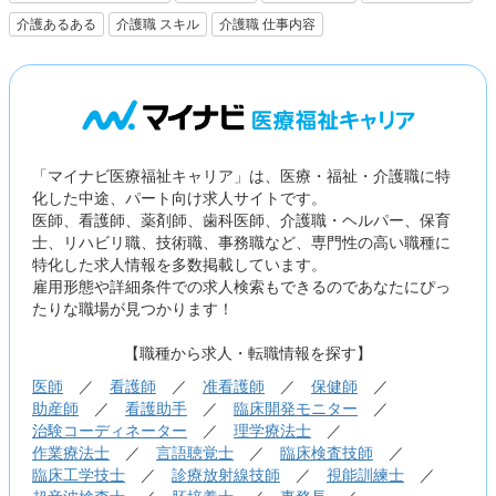
介護あるある
介護職 スキル
介護職 仕事内容
「マイナビ医療福祉キャリア」は、医療・福祉・介護職に特
化した中途、パート向け求人サイトです。
医師、看護師、薬剤師、歯科医師、介護職・ヘルパー、保育
士、リハビリ職、技術職、事務職など、専門性の高い職種に
特化した求人情報を多数掲載しています。
雇用形態や詳細条件での求人検索もできるのであなたにぴっ
たりな職場が見つかります！
【職種から求人・転職情報を探す】
医師
／
看護師
／
准看護師
／
保健師
／
助産師
／
看護助手
／
臨床開発モニター
／
治験コーディネーター
／
理学療法士
／
作業療法士
／
言語聴覚士
／
臨床検査技師
／
臨床工学技士
／
診療放射線技師
／
視能訓練士
／