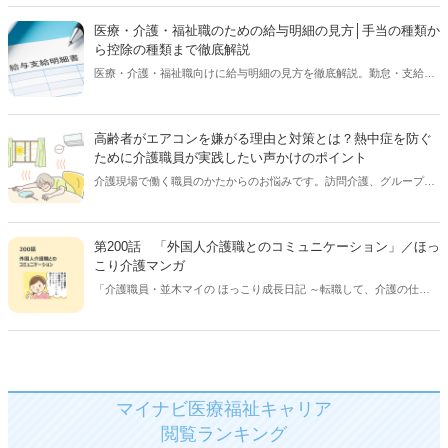
(31歳)の成長と 介護現場のあるあるを描く、ほっこり癒し系マンガ！
休憩時間、このマンガを読んだあなたが クスっと笑えてちょっと癒さ
医療・介護・福祉職のための給与明細の見方│手当の種類か
れ、ほっこりした気持ちになれますように。
ら控除の種類まで徹底解説
医療・介護・福祉職向けに給与明細の見方を徹底解説。勤怠・支給・
控除の仕組みから、手取り額が変わる理由、職種別のチェックポイン
トまでわかりやすく紹介します。【執筆者：ささえるラボ編集部】
高齢者がエアコンを嫌がる理由と対策とは？熱中症を防ぐ
ために介護職員が実践したい声かけのポイント
介護現場で働く職員のかたからのお悩みです。訪問介護、グループホ
ーム、居宅介護⽀援事業所などに従事した経験を持ち、介護関連のセ
ミナーや講演に数多く登壇している羽吹さゆりさんにご回答いただき
ました。本記事では、高齢者のかたがエアコンをいやがる理由と対策
第200話 「外国人介護職とのコミュニケーション」／ほっ
について、詳しく解説していきます。【執筆者／専門家：羽吹 さゆ
こり介護マンガ
り】
「介護職員・並木マイの ほっこり成長日記 ～転職して、介護の仕事
はじめました～」 保険会社から介護の仕事に転職した、並木マイさん
(31歳)の成長と 介護現場のあるあるを描く、ほっこり癒し系マンガ！
休憩時間、このマンガを読んだあなたが クスっと笑えてちょっと癒さ
れ、ほっこりした気持ちになれますように。
マイナビ医療福祉キャリア
閲覧ランキング