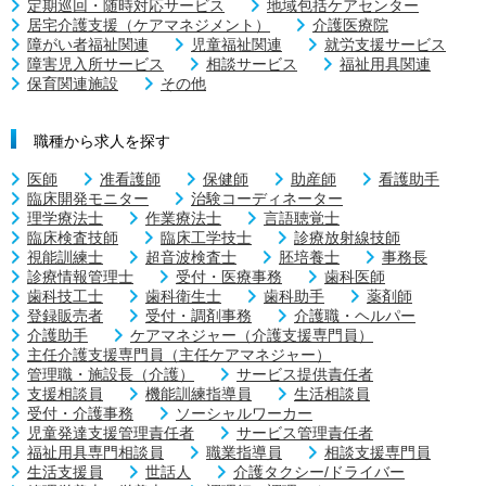
定期巡回・随時対応サービス
地域包括ケアセンター
居宅介護支援（ケアマネジメント）
介護医療院
障がい者福祉関連
児童福祉関連
就労支援サービス
障害児入所サービス
相談サービス
福祉用具関連
保育関連施設
その他
職種から求人を探す
医師
准看護師
保健師
助産師
看護助手
臨床開発モニター
治験コーディネーター
理学療法士
作業療法士
言語聴覚士
臨床検査技師
臨床工学技士
診療放射線技師
視能訓練士
超音波検査士
胚培養士
事務長
診療情報管理士
受付・医療事務
歯科医師
歯科技工士
歯科衛生士
歯科助手
薬剤師
登録販売者
受付・調剤事務
介護職・ヘルパー
介護助手
ケアマネジャー（介護支援専門員）
主任介護支援専門員（主任ケアマネジャー）
管理職・施設長（介護）
サービス提供責任者
支援相談員
機能訓練指導員
生活相談員
受付・介護事務
ソーシャルワーカー
児童発達支援管理責任者
サービス管理責任者
福祉用具専門相談員
職業指導員
相談支援専門員
生活支援員
世話人
介護タクシー/ドライバー