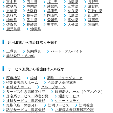
富山県
石川県
福井県
山梨県
長野県
岐阜県
静岡県
愛知県
三重県
滋賀県
京都府
大阪府
兵庫県
奈良県
和歌山県
鳥取県
島根県
岡山県
広島県
山口県
徳島県
香川県
愛媛県
高知県
福岡県
佐賀県
長崎県
熊本県
大分県
宮崎県
鹿児島県
沖縄県
雇用形態から看護師求人を探す
正職員
契約職員
パート・アルバイト
業務委託・その他
サービス形態から看護師求人を探す
医療機関
歯科
調剤・ドラッグストア
特別養護老人ホーム
介護老人保健施設
有料老人ホーム
グループホーム
サービス付き高齢者住宅
軽費老人ホーム（ケアハウス）
居宅系サービス 障害分野
通所サービス
通所サービス 障害分野
ショートステイ
短期入所 障害分野
訪問サービス
訪問看護
訪問サービス 障害分野
小規模多機能型居宅介護