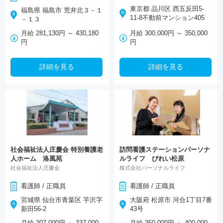
東京都 品川区 西五反田5-
福島県 福島市 荒井北３－１
11-8不動前マンション405
－１３
月給 281,130円 ～ 430,180
月給 300,000円 ～ 350,000
円
円
詳細を見る
詳細を見る
社会福祉法人庄慶会 特別養護老
訪問看護ステーションパーソナ
人ホーム 洛風苑
ルライフ びれい松原
社会福祉法人庄慶会
株式会社パーソナルライフ
看護師 / 正職員
看護師 / 正職員
宮城県 仙台市青葉区 芋沢字
大阪府 松原市 河合1丁目7番
新田56-2
43号
月給 207,000円 ～ 337,000
月給 350,000円 ～ 400,000