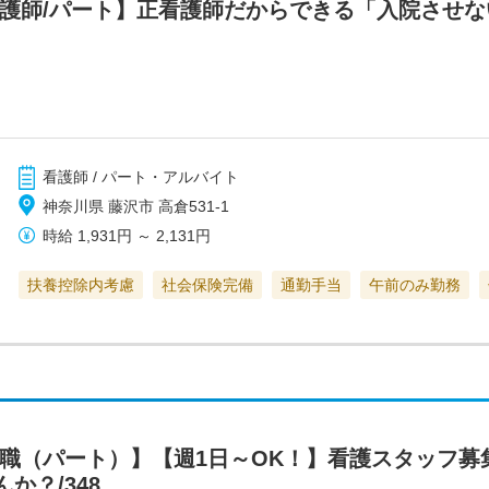
看護師/パート】正看護師だからできる「入院させ
看護師 / パート・アルバイト
神奈川県 藤沢市 高倉531-1
時給
1,931円
～
2,131円
扶養控除内考慮
社会保険完備
通勤手当
午前のみ勤務
護職（パート）】【週1日～OK！】看護スタッフ募
か？/348