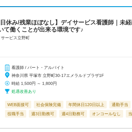
/土日休み/残業ほぼなし】デイサービス看護師｜未
いて働くことが出来る環境です♪
イサービス立野町
看護師 / パート・アルバイト
神奈川県 平塚市 立野町30-17エメラルドプラザ1F
時給
1,500円
～
1,800円
処遇改善あり
WEB面接可
社会保険完備
年間休日120日以上
通勤手当
役職手当
週3日勤務可
週4日勤務可
オンコールなし