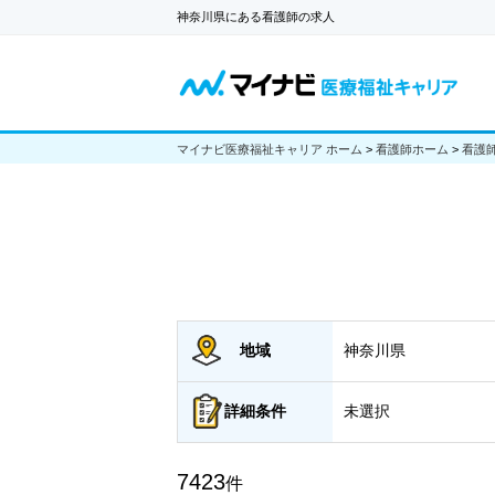
神奈川県にある看護師の求人
マイナビ医療福祉キャリア ホーム
>
看護師ホーム
>
看護
地域
神奈川県
詳細
条件
未選択
7423
件