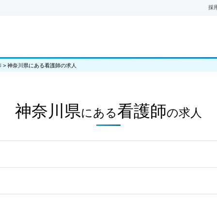
採
師
>
神奈川県にある看護師の求人
神奈川県
看護師
にある
の
求人