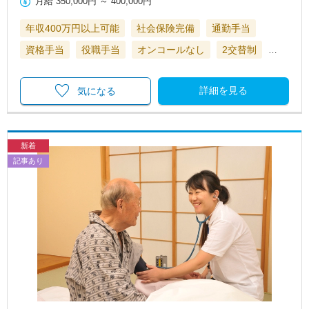
月給
350,000円
～
400,000円
年収400万円以上可能
社会保険完備
通勤手当
資格手当
役職手当
オンコールなし
2交替制
…
詳細を見る
気になる
新着
記事あり