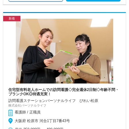
新着
住宅型有料老人ホームでの訪問看護◇完全週休2日制◇年齢不問・
ブランクOK◎待遇充実！
訪問看護ステーションパーソナルライフ びれい松原
株式会社パーソナルライフ
看護師 / 正職員
大阪府 松原市 河合1丁目7番43号