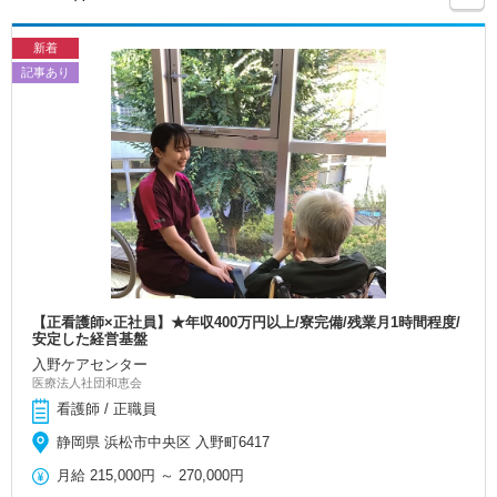
新着
記事あり
【正看護師×正社員】★年収400万円以上/寮完備/残業月1時間程度/
安定した経営基盤
入野ケアセンター
医療法人社団和恵会
看護師 / 正職員
静岡県 浜松市中央区 入野町6417
月給
215,000円
～
270,000円