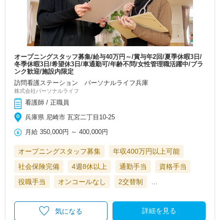
オープニングスタッフ募集/給与40万円～/賞与年2回/夏季休暇3日/
冬季休暇3日/希望休3日/車通勤可/年齢不問/女性管理職活躍中/ブラ
ンク歓迎/施設内限定
訪問看護ステーション パーソナルライフ兵庫
株式会社パーソナルライフ
看護師 / 正職員
兵庫県 尼崎市 瓦宮二丁目10-25
月給
350,000円
～
400,000円
オープニングスタッフ募集
年収400万円以上可能
社会保険完備
4週8休以上
通勤手当
資格手当
役職手当
オンコールなし
2交替制
…
詳細を見る
気になる