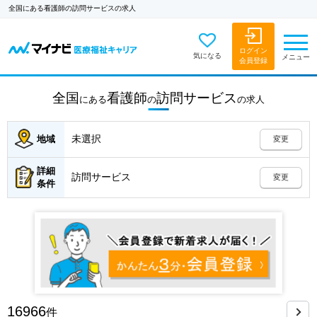
全国にある看護師の訪問サービスの求人
ログイン
気になる
メニュー
会員登録
全国
看護師
訪問サービス
にある
の
の
求人
未選択
地域
変更
詳細
訪問サービス
変更
条件
16966
件