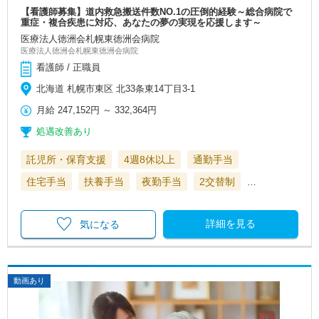
【看護師募集】道内救急搬送件数NO.1の圧倒的経験～総合病院で
重症・複合疾患に対応、あなたの夢の実現を応援します～
医療法人徳洲会札幌東徳洲会病院
医療法人徳洲会札幌東徳洲会病院
看護師 / 正職員
北海道 札幌市東区 北33条東14丁目3-1
月給
247,152円
～
332,364円
処遇改善あり
託児所・保育支援
4週8休以上
通勤手当
住宅手当
扶養手当
夜勤手当
2交替制
…
詳細を見る
気になる
動画あり