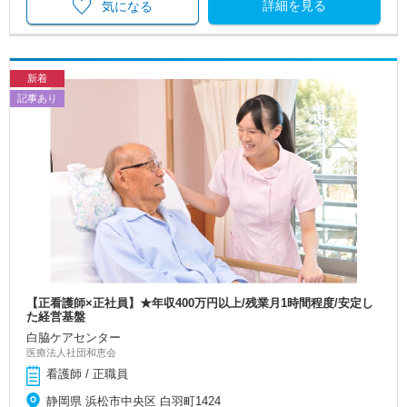
詳細を見る
気になる
新着
記事あり
【正看護師×正社員】★年収400万円以上/残業月1時間程度/安定し
た経営基盤
白脇ケアセンター
医療法人社団和恵会
看護師 / 正職員
静岡県 浜松市中央区 白羽町1424