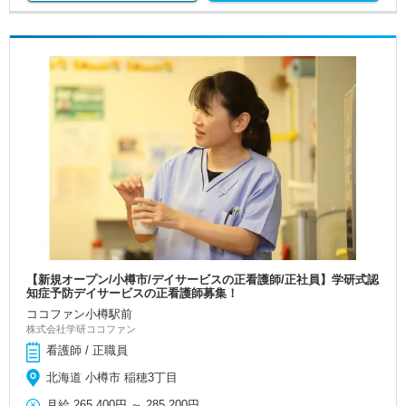
【新規オープン/小樽市/デイサービスの正看護師/正社員】学研式認
知症予防デイサービスの正看護師募集！
ココファン小樽駅前
株式会社学研ココファン
看護師 / 正職員
北海道 小樽市 稲穂3丁目
月給
265,400円
～
285,200円