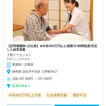
【訪問看護師×正社員】★年収400万円以上/残業月1時間程度/安定
した経営基盤
入野ケアセンター
医療法人社団和恵会
看護師 / 正職員
静岡県 浜松市中央区 入野町6417
月給
247,500円
～
257,500円
処遇改善あり
年収400万円以上可能
社会保険完備
通勤手当