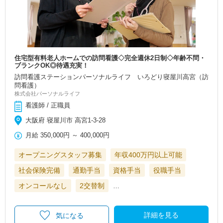
住宅型有料老人ホームでの訪問看護◇完全週休2日制◇年齢不問・
ブランクOK◎待遇充実！
訪問看護ステーションパーソナルライフ いろどり寝屋川高宮（訪
問看護）
株式会社パーソナルライフ
看護師 / 正職員
大阪府 寝屋川市 高宮1-3-28
月給
350,000円
～
400,000円
オープニングスタッフ募集
年収400万円以上可能
社会保険完備
通勤手当
資格手当
役職手当
オンコールなし
2交替制
…
詳細を見る
気になる