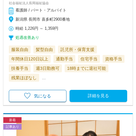
社会福祉法人長岡福祉協会
看護師 / パート・アルバイト
新潟県 長岡市 喜多町2900番地
時給
1,226円
～
1,359円
処遇改善あり
服装自由
髪型自由
託児所・保育支援
年間休日120日以上
通勤手当
住宅手当
資格手当
扶養手当
週3日勤務可
18時までに退社可能
残業ほぼなし
…
詳細を見る
気になる
新着
記事あり