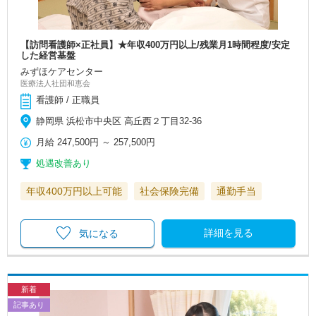
【訪問看護師×正社員】★年収400万円以上/残業月1時間程度/安定
した経営基盤
みずほケアセンター
医療法人社団和恵会
看護師 / 正職員
静岡県 浜松市中央区 高丘西２丁目32-36
月給
247,500円
～
257,500円
処遇改善あり
年収400万円以上可能
社会保険完備
通勤手当
詳細を見る
気になる
新着
記事あり