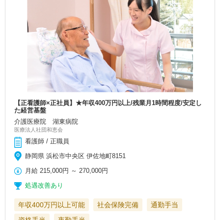
【正看護師×正社員】★年収400万円以上/残業月1時間程度/安定し
た経営基盤
介護医療院 湖東病院
医療法人社団和恵会
看護師 / 正職員
静岡県 浜松市中央区 伊佐地町8151
月給
215,000円
～
270,000円
処遇改善あり
年収400万円以上可能
社会保険完備
通勤手当
資格手当
夜勤手当