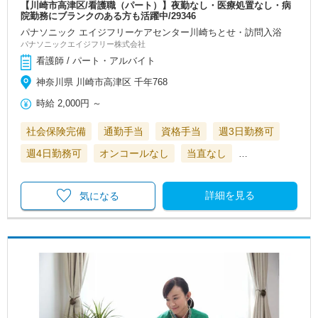
【川崎市高津区/看護職（パート）】夜勤なし・医療処置なし・病
院勤務にブランクのある方も活躍中/29346
パナソニック エイジフリーケアセンター川崎ちとせ・訪問入浴
パナソニックエイジフリー株式会社
看護師 / パート・アルバイト
神奈川県 川崎市高津区 千年768
時給
2,000円
～
社会保険完備
通勤手当
資格手当
週3日勤務可
週4日勤務可
オンコールなし
当直なし
…
詳細を見る
気になる