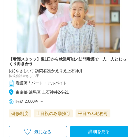
【看護スタッフ】週1日から就業可能／訪問看護で一人一人とじっ
くり向き合う
(株)やさしい手訪問看護かえりえ上石神井
株式会社やさしい手
看護師 / パート・アルバイト
東京都 練馬区 上石神井2-9-21
時給
2,000円
～
研修制度
土日祝のみ勤務可
平日のみ勤務可
詳細を見る
気になる