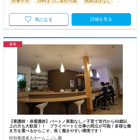
扶養手当
18時までに退社可能
残業ほぼなし
…
詳細を見る
気になる
新着
【看護師・准看護師】パート／夜勤なし／子育て世代から60歳以
上の方も大歓迎！！ プライベートと仕事の両立が可能！多様な働
き方を選べるからこそ、長く働きやすい環境です！
特別養護老人ホームこぶし園