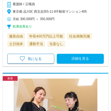
看護師 / 正職員
東京都 品川区 西五反田5-11-8不動前マンション405
月給
300,000円
～
350,000円
処遇改善あり
服装自由
年収400万円以上可能
社会保険完備
土日祝休
通勤手当
当直なし
詳細を見る
気になる
新着