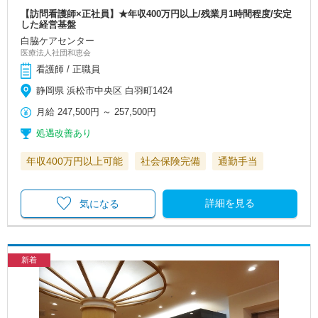
【訪問看護師×正社員】★年収400万円以上/残業月1時間程度/安定
した経営基盤
白脇ケアセンター
医療法人社団和恵会
看護師 / 正職員
静岡県 浜松市中央区 白羽町1424
月給
247,500円
～
257,500円
処遇改善あり
年収400万円以上可能
社会保険完備
通勤手当
詳細を見る
気になる
新着