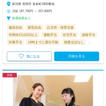
新潟県 長岡市 喜多町2900番地
月給
187,700円
～
207,000円
処遇改善あり
服装自由
髪型自由
託児所・保育支援
年間休日120日以上
通勤手当
住宅手当
資格手当
扶養手当
18時までに退社可能
残業ほぼなし
…
詳細を見る
気になる
新着