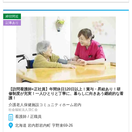
締切間近
記事あり
【訪問看護師×正社員】年間休日120日以上！賞与・昇給あり！研
修制度が充実！一人ひとりと丁寧に、暮らしに向きあう継続的な看
護！
介護老人保健施設コミュニティホーム岩内
社会福祉法人渓仁会
看護師 / 正職員
北海道 岩内郡岩内町 字野束69-26