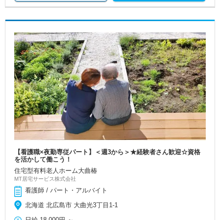
【看護職×夜勤専従パート】＜週3から＞★経験者さん歓迎☆資格
を活かして働こう！
住宅型有料老人ホーム大曲椿
MT居宅サービス株式会社
看護師 / パート・アルバイト
北海道 北広島市 大曲光3丁目1-1
日給
18,000円
～