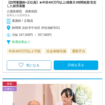
【訪問看護師×正社員】★年収400万円以上/残業月1時間程度/安定
した経営基盤
介護医療院 湖東病院
医療法人社団和恵会
看護師 / 正職員
静岡県 浜松市中央区 伊佐地町8151
月給
247,500円
～
257,500円
処遇改善あり
年収400万円以上可能
社会保険完備
通勤手当
詳細を見る
気になる
新着
記事あり