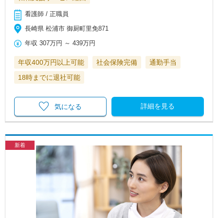
看護師 / 正職員
長崎県 松浦市 御厨町里免871
年収
307万円
～
439万円
年収400万円以上可能
社会保険完備
通勤手当
18時までに退社可能
詳細を見る
気になる
新着