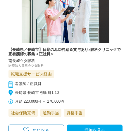
【長崎県／長崎市】日勤のみ◎昇給＆賞与あり♪眼科クリニックで
正看護師の募集＜正社員＞
南長崎ツダ眼科
医療法人良幸会ツダ眼科
転職支援サービス経由
看護師 / 正職員
長崎県 長崎市 柳田町1-10
月給
220,000円
～
270,000円
社会保険完備
通勤手当
資格手当
詳細を見る
気になる