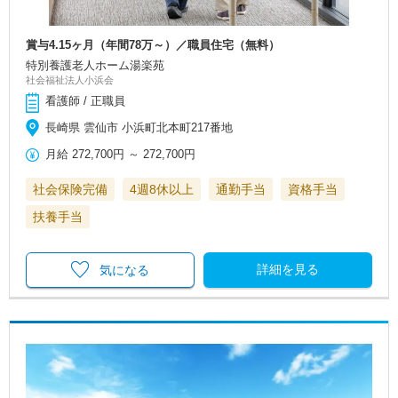
賞与4.15ヶ月（年間78万～）／職員住宅（無料）
特別養護老人ホーム湯楽苑
社会福祉法人小浜会
看護師 / 正職員
長崎県 雲仙市 小浜町北本町217番地
月給
272,700円
～
272,700円
社会保険完備
4週8休以上
通勤手当
資格手当
扶養手当
詳細を見る
気になる