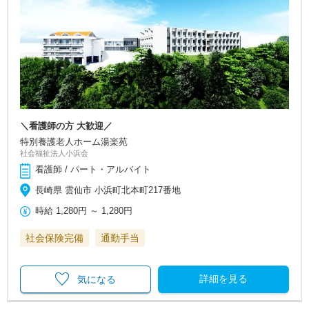
＼看護師の方 大歓迎／
特別養護老人ホーム湯楽苑
社会福祉法人小浜会
看護師 / パート・アルバイト
長崎県 雲仙市 小浜町北本町217番地
時給
1,280円
～
1,280円
社会保険完備
通勤手当
詳細を見る
気になる