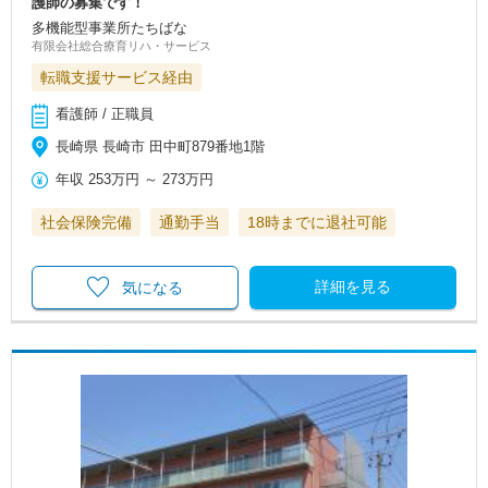
護師の募集です！
多機能型事業所たちばな
有限会社総合療育リハ・サービス
転職支援サービス経由
看護師 / 正職員
長崎県 長崎市 田中町879番地1階
年収
253万円
～
273万円
社会保険完備
通勤手当
18時までに退社可能
詳細を見る
気になる