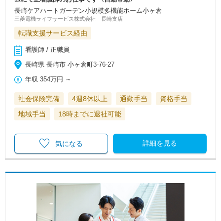
長崎ケアハートガーデン小規模多機能ホーム小ヶ倉
三菱電機ライフサービス株式会社 長崎支店
転職支援サービス経由
看護師 / 正職員
長崎県 長崎市 小ヶ倉町3-76-27
年収
354万円
～
社会保険完備
4週8休以上
通勤手当
資格手当
地域手当
18時までに退社可能
詳細を見る
気になる