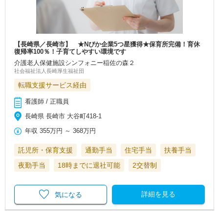
【長崎県／長崎市】 ★Nぴか企業5つ星獲得★保育所完備！育休
復帰率100％！子育てしやすい環境です
介護老人保健施設シンフォニー稲佐の森２
社会福祉法人長崎厚生福祉団
転職支援サービス経由
看護師 / 正職員
長崎県 長崎市 大谷町418-1
年収
355万円
～
368万円
託児所・保育支援
通勤手当
住宅手当
扶養手当
夜勤手当
18時までに退社可能
2交替制
詳細を見る
気になる