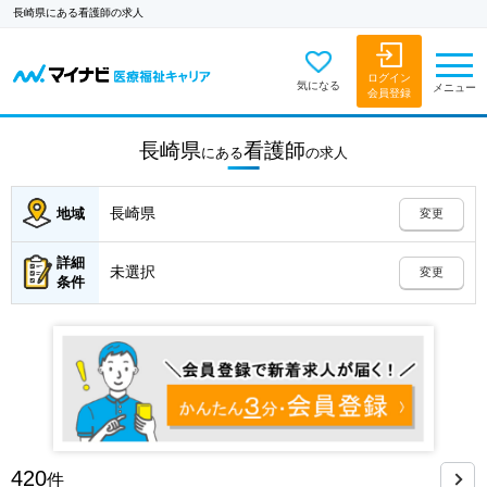
長崎県にある看護師の求人
ログイン
気になる
メニュー
会員登録
長崎県
看護師
にある
の
求人
長崎県
地域
変更
詳細
未選択
変更
条件
420
件