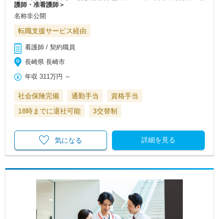
護師・准看護師＞
名称非公開
転職支援サービス経由
看護師 / 契約職員
長崎県 長崎市
年収
311万円
～
社会保険完備
通勤手当
資格手当
18時までに退社可能
3交替制
詳細を見る
気になる