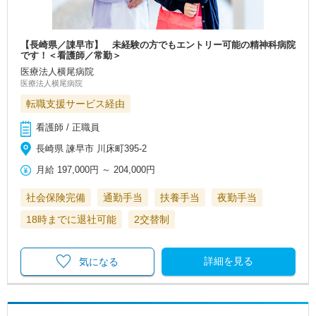
【長崎県／諌早市】 未経験の方でもエントリー可能の精神科病院
です！＜看護師／常勤＞
医療法人横尾病院
医療法人横尾病院
転職支援サービス経由
看護師 / 正職員
長崎県 諫早市 川床町395-2
月給
197,000円
～
204,000円
社会保険完備
通勤手当
扶養手当
夜勤手当
18時までに退社可能
2交替制
詳細を見る
気になる