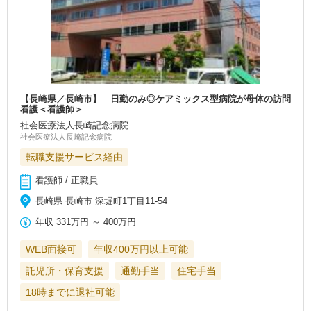
【長崎県／長崎市】 日勤のみ◎ケアミックス型病院が母体の訪問
看護＜看護師＞
社会医療法人長崎記念病院
社会医療法人長崎記念病院
転職支援サービス経由
看護師 / 正職員
長崎県 長崎市 深堀町1丁目11-54
年収
331万円
～
400万円
WEB面接可
年収400万円以上可能
託児所・保育支援
通勤手当
住宅手当
18時までに退社可能