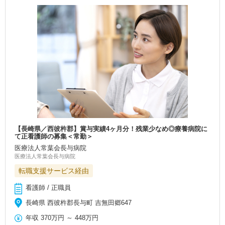
【長崎県／西彼杵郡】賞与実績4ヶ月分！残業少なめ◎療養病院に
て正看護師の募集＜常勤＞
医療法人常葉会長与病院
医療法人常葉会長与病院
転職支援サービス経由
看護師 / 正職員
長崎県 西彼杵郡長与町 吉無田郷647
年収
370万円
～
448万円