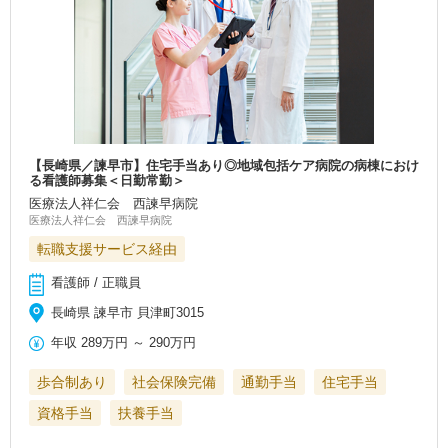
【長崎県／諫早市】住宅手当あり◎地域包括ケア病院の病棟におけ
る看護師募集＜日勤常勤＞
医療法人祥仁会 西諫早病院
医療法人祥仁会 西諫早病院
転職支援サービス経由
看護師 / 正職員
長崎県 諫早市 貝津町3015
年収
289万円
～
290万円
歩合制あり
社会保険完備
通勤手当
住宅手当
資格手当
扶養手当