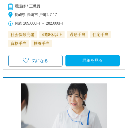
看護師 / 正職員
長崎県 長崎市 戸町4-7-17
月給
205,000円
～
282,000円
社会保険完備
4週8休以上
通勤手当
住宅手当
資格手当
扶養手当
詳細を見る
気になる