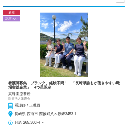
新着
記事あり
看護師募集 ブランク、経験不問！ 「長崎県誰もが働きやすい職
場実践企業」 4つ星認定
真珠園療養所
医療法人栄寿会
看護師 / 正職員
長崎県 西海市 西彼町八木原郷3453-1
月給
265,300円
～