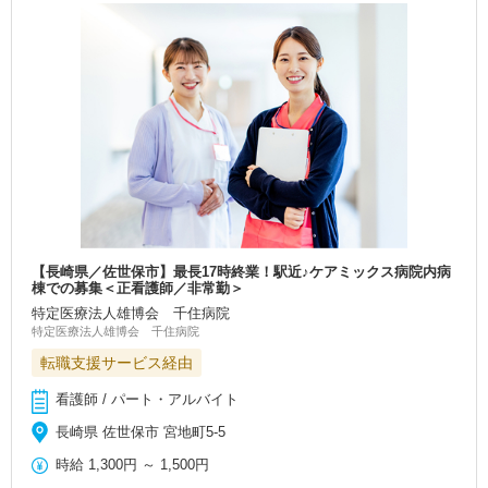
【長崎県／佐世保市】最長17時終業！駅近♪ケアミックス病院内病
棟での募集＜正看護師／非常勤＞
特定医療法人雄博会 千住病院
特定医療法人雄博会 千住病院
転職支援サービス経由
看護師 / パート・アルバイト
長崎県 佐世保市 宮地町5-5
時給
1,300円
～
1,500円