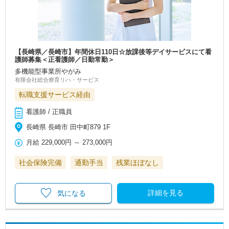
【長崎県／長崎市】年間休日110日☆放課後等デイサービスにて看
護師募集＜正看護師／日勤常勤＞
多機能型事業所やがみ
有限会社総合療育リハ・サービス
転職支援サービス経由
看護師 / 正職員
長崎県 長崎市 田中町879 1F
月給
229,000円
～
273,000円
社会保険完備
通勤手当
残業ほぼなし
詳細を見る
気になる