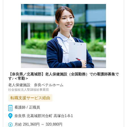
【奈良県／北葛城郡】老人保健施設（全国勤務）での看護師募集で
す♪＜常勤＞
老人保健施設 奈良ベテルホーム
社会福祉法人聖隷福祉事業団
転職支援サービス経由
看護師 / 正職員
奈良県 北葛城郡河合町 高塚台1-8-1
月給
291,360円
～
320,880円