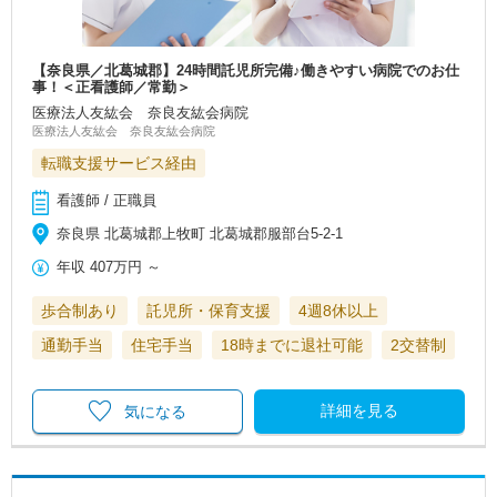
【奈良県／北葛城郡】24時間託児所完備♪働きやすい病院でのお仕
事！＜正看護師／常勤＞
医療法人友紘会 奈良友紘会病院
医療法人友紘会 奈良友紘会病院
転職支援サービス経由
看護師 / 正職員
奈良県 北葛城郡上牧町 北葛城郡服部台5-2-1
年収
407万円
～
歩合制あり
託児所・保育支援
4週8休以上
通勤手当
住宅手当
18時までに退社可能
2交替制
詳細を見る
気になる