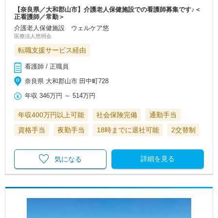
【奈良県／大和郡山市】介護老人保健施設での看護師募集です♪＜
正看護師／常勤＞
介護老人保健施設 ウェルケア悠
医療法人悠明会
転職支援サービス経由
看護師 / 正職員
奈良県 大和郡山市 田中町728
年収
346万円
～
514万円
年収400万円以上可能
社会保険完備
通勤手当
資格手当
夜勤手当
18時までに退社可能
2交替制
詳細を見る
気になる