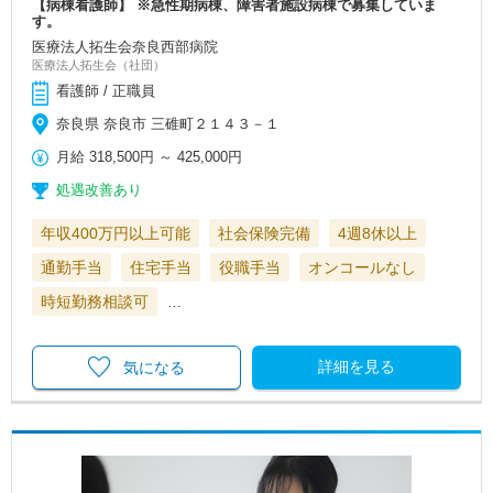
【病棟看護師】 ※急性期病棟、障害者施設病棟で募集していま
す。
医療法人拓生会奈良西部病院
医療法人拓生会（社団）
看護師 / 正職員
奈良県 奈良市 三碓町２１４３－１
月給
318,500円
～
425,000円
処遇改善あり
年収400万円以上可能
社会保険完備
4週8休以上
通勤手当
住宅手当
役職手当
オンコールなし
時短勤務相談可
…
詳細を見る
気になる