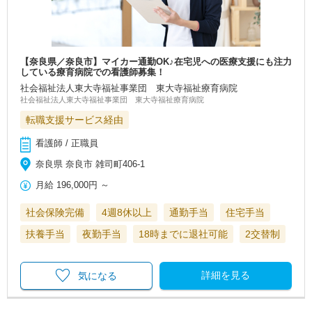
【奈良県／奈良市】マイカー通勤OK♪在宅児への医療支援にも注力
している療育病院での看護師募集！
社会福祉法人東大寺福祉事業団 東大寺福祉療育病院
社会福祉法人東大寺福祉事業団 東大寺福祉療育病院
転職支援サービス経由
看護師 / 正職員
奈良県 奈良市 雑司町406-1
月給
196,000円
～
社会保険完備
4週8休以上
通勤手当
住宅手当
扶養手当
夜勤手当
18時までに退社可能
2交替制
詳細を見る
気になる