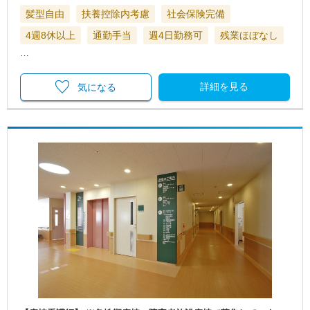
髪型自由
扶養控除内考慮
社会保険完備
4週8休以上
通勤手当
週4日勤務可
残業ほぼなし
…
詳細を見る
気になる