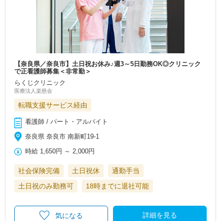
【奈良県／奈良市】土日祝お休み♪週3～5日勤務OK◎クリニック
で正看護師募集＜非常勤＞
らくじクリニック
医療法人楽慈会
転職支援サービス経由
看護師 / パート・アルバイト
奈良県 奈良市 南新町19-1
時給
1,650円
～
2,000円
社会保険完備
土日祝休
通勤手当
土日祝のみ勤務可
18時までに退社可能
詳細を見る
気になる