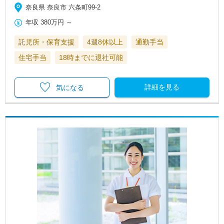
奈良県 奈良市 六条町99-2
年収
380万円
～
託児所・保育支援
4週8休以上
通勤手当
住宅手当
18時までに退社可能
詳細を見る
気になる