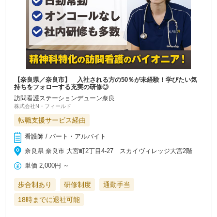
【奈良県／奈良市】 入社される方の50％が未経験！学びたい気
持ちをフォローする充実の研修◎
訪問看護ステーションデューン奈良
株式会社N・フィールド
転職支援サービス経由
看護師 / パート・アルバイト
奈良県 奈良市 大宮町2丁目4-27 スカイヴィレッジ大宮2階
単価
2,000円
～
歩合制あり
研修制度
通勤手当
18時までに退社可能