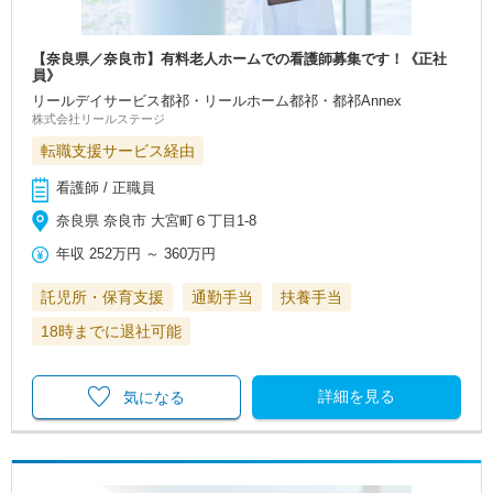
【奈良県／奈良市】有料老人ホームでの看護師募集です！《正社
員》
リールデイサービス都祁・リールホーム都祁・都祁Annex
株式会社リールステージ
転職支援サービス経由
看護師 / 正職員
奈良県 奈良市 大宮町６丁目1-8
年収
252万円
～
360万円
託児所・保育支援
通勤手当
扶養手当
18時までに退社可能
詳細を見る
気になる