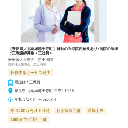
【奈良県／北葛城郡王寺町】日勤のみ◎院内給食あり♪病院の病棟
で正看護師募集＜正社員＞
医療法人果恵会 恵王病院
医療法人果恵会 恵王病院
転職支援サービス経由
看護師 / 正職員
奈良県 北葛城郡王寺町 王寺2-10-18
年収
372万円
～
526万円
年収400万円以上可能
社会保険完備
通勤手当
18時までに退社可能