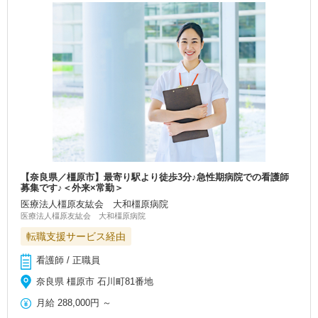
【奈良県／橿原市】最寄り駅より徒歩3分♪急性期病院での看護師
募集です♪＜外来×常勤＞
医療法人橿原友紘会 大和橿原病院
医療法人橿原友紘会 大和橿原病院
転職支援サービス経由
看護師 / 正職員
奈良県 橿原市 石川町81番地
月給
288,000円
～