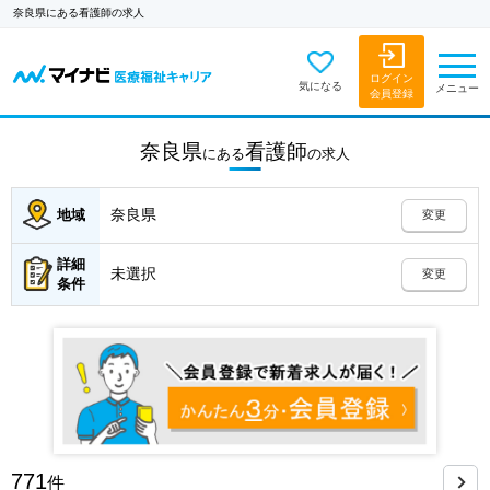
奈良県にある看護師の求人
ログイン
気になる
メニュー
会員登録
奈良県
看護師
にある
の
求人
奈良県
地域
変更
詳細
未選択
変更
条件
771
件