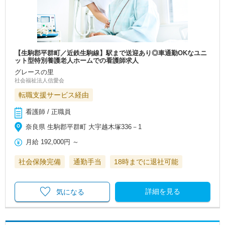
【生駒郡平群町／近鉄生駒線】駅まで送迎あり◎車通勤OKなユニ
ット型特別養護老人ホームでの看護師求人
グレースの里
社会福祉法人信愛会
転職支援サービス経由
看護師 / 正職員
奈良県 生駒郡平群町 大宇越木塚336－1
月給
192,000円
～
社会保険完備
通勤手当
18時までに退社可能
詳細を見る
気になる