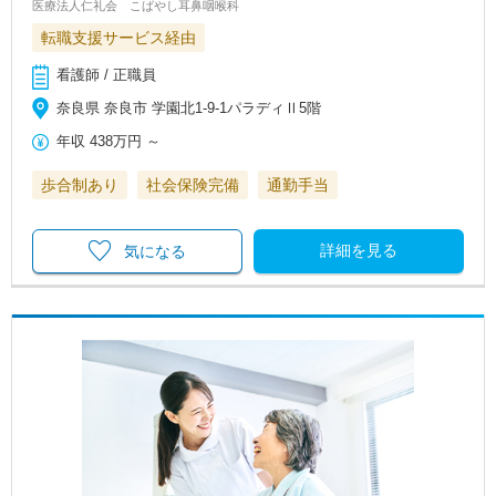
医療法人仁礼会 こばやし耳鼻咽喉科
転職支援サービス経由
看護師 / 正職員
奈良県 奈良市 学園北1-9-1パラディⅡ5階
年収
438万円
～
歩合制あり
社会保険完備
通勤手当
詳細を見る
気になる