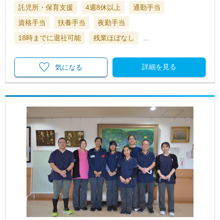
託児所・保育支援
4週8休以上
通勤手当
資格手当
扶養手当
夜勤手当
18時までに退社可能
残業ほぼなし
…
詳細を見る
気になる