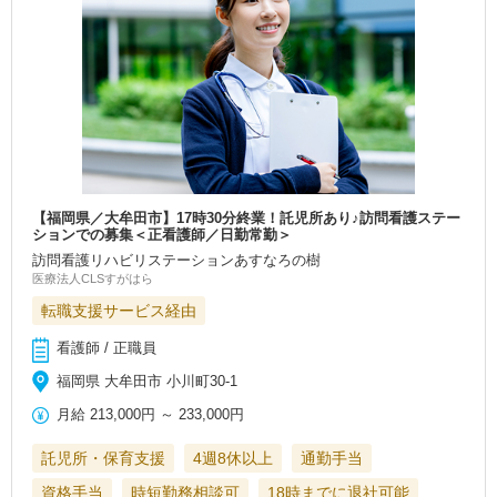
【福岡県／大牟田市】17時30分終業！託児所あり♪訪問看護ステー
ションでの募集＜正看護師／日勤常勤＞
訪問看護リハビリステーションあすなろの樹
医療法人CLSすがはら
転職支援サービス経由
看護師 / 正職員
福岡県 大牟田市 小川町30‐1
月給
213,000円
～
233,000円
託児所・保育支援
4週8休以上
通勤手当
資格手当
時短勤務相談可
18時までに退社可能