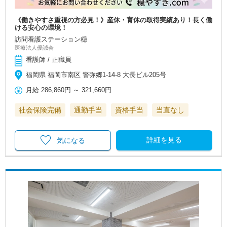
《働きやすさ重視の方必見！》産休・育休の取得実績あり！長く働
ける安心の環境！
訪問看護ステーション穏
医療法人優誠会
看護師 / 正職員
福岡県 福岡市南区 警弥郷1-14-8 大長ビル205号
月給
286,860円
～
321,660円
社会保険完備
通勤手当
資格手当
当直なし
詳細を見る
気になる