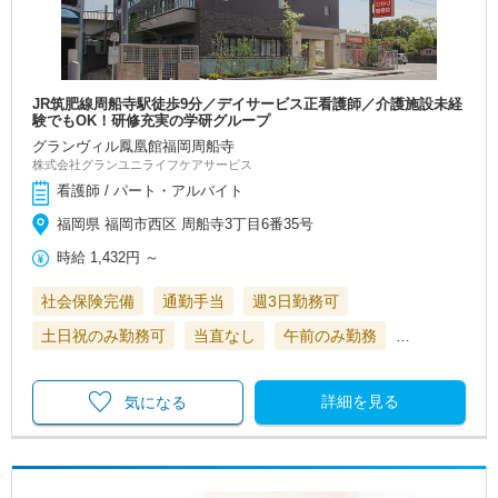
JR筑肥線周船寺駅徒歩9分／デイサービス正看護師／介護施設未経
験でもOK！研修充実の学研グループ
グランヴィル鳳凰館福岡周船寺
株式会社グランユニライフケアサービス
看護師 / パート・アルバイト
福岡県 福岡市西区 周船寺3丁目6番35号
時給
1,432円
～
社会保険完備
通勤手当
週3日勤務可
土日祝のみ勤務可
当直なし
午前のみ勤務
…
詳細を見る
気になる