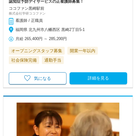
認知症予防デイサービスの正看護師募集！
ココファン黒崎駅前
株式会社学研ココファン
看護師 / 正職員
福岡県 北九州市八幡西区 黒崎2丁目5-1
月給
265,400円
～
285,200円
オープニングスタッフ募集
開業一年以内
社会保険完備
通勤手当
詳細を見る
気になる