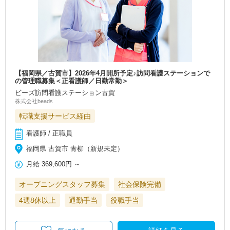
【福岡県／古賀市】2026年4月開所予定♪訪問看護ステーションで
の管理職募集＜正看護師／日勤常勤＞
ビーズ訪問看護ステーション古賀
株式会社beads
転職支援サービス経由
看護師 / 正職員
福岡県 古賀市 青柳（新規未定）
月給
369,600円
～
オープニングスタッフ募集
社会保険完備
4週8休以上
通勤手当
役職手当