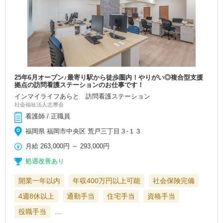
25年6月オープン♪最寄り駅から徒歩圏内！やりがい◎複合型支援
拠点の訪問看護ステーションのお仕事です！
インマイライフあらと 訪問看護ステーション
社会福祉法人志摩会
看護師 / 正職員
福岡県 福岡市中央区 荒戸三丁目３-１３
月給
263,000円
～
293,000円
処遇改善あり
開業一年以内
年収400万円以上可能
社会保険完備
4週8休以上
通勤手当
住宅手当
資格手当
役職手当
…