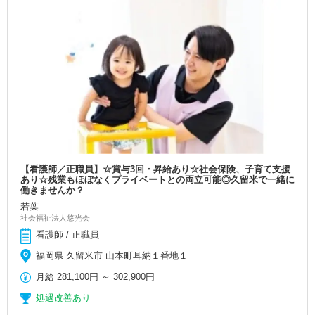
【看護師／正職員】☆賞与3回・昇給あり☆社会保険、子育て支援
あり☆残業もほぼなくプライベートとの両立可能◎久留米で一緒に
働きませんか？
若葉
社会福祉法人悠光会
看護師 / 正職員
福岡県 久留米市 山本町耳納１番地１
月給
281,100円
～
302,900円
処遇改善あり