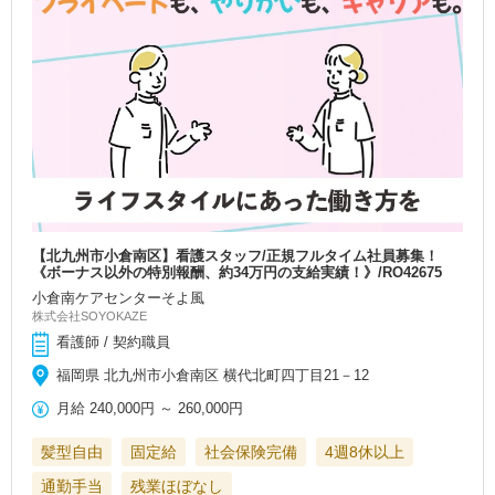
【北九州市小倉南区】看護スタッフ/正規フルタイム社員募集！
《ボーナス以外の特別報酬、約34万円の支給実績！》/RO42675
小倉南ケアセンターそよ風
株式会社SOYOKAZE
看護師 / 契約職員
福岡県 北九州市小倉南区 横代北町四丁目21－12
月給
240,000円
～
260,000円
髪型自由
固定給
社会保険完備
4週8休以上
通勤手当
残業ほぼなし