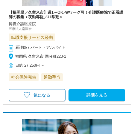
【福岡県／久留米市】週1～OK♪Wワーク可！介護医療院で正看護
師の募集＜夜勤専従／非常勤＞
博愛介護医療院
医療法人南溟会
転職支援サービス経由
看護師 / パート・アルバイト
福岡県 久留米市 国分町223-1
日給
27,250円
～
社会保険完備
通勤手当
詳細を見る
気になる