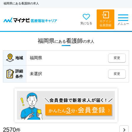
福岡県にある看護師の求人
ログイン
気になる
メニュー
会員登録
福岡県
看護師
にある
の
求人
福岡県
地域
変更
詳細
未選択
変更
条件
2570
件