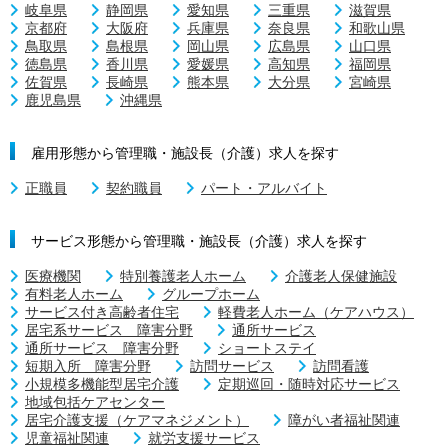
岐阜県
静岡県
愛知県
三重県
滋賀県
京都府
大阪府
兵庫県
奈良県
和歌山県
鳥取県
島根県
岡山県
広島県
山口県
徳島県
香川県
愛媛県
高知県
福岡県
佐賀県
長崎県
熊本県
大分県
宮崎県
鹿児島県
沖縄県
雇用形態から管理職・施設長（介護）求人を探す
正職員
契約職員
パート・アルバイト
サービス形態から管理職・施設長（介護）求人を探す
医療機関
特別養護老人ホーム
介護老人保健施設
有料老人ホーム
グループホーム
サービス付き高齢者住宅
軽費老人ホーム（ケアハウス）
居宅系サービス 障害分野
通所サービス
通所サービス 障害分野
ショートステイ
短期入所 障害分野
訪問サービス
訪問看護
小規模多機能型居宅介護
定期巡回・随時対応サービス
地域包括ケアセンター
居宅介護支援（ケアマネジメント）
障がい者福祉関連
児童福祉関連
就労支援サービス