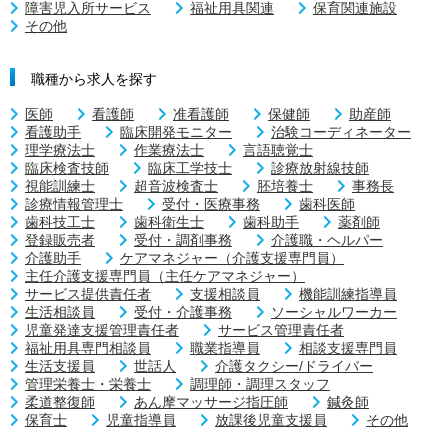
障害児入所サービス
福祉用具関連
保育関連施設
その他
職種から求人を探す
医師
看護師
准看護師
保健師
助産師
看護助手
臨床開発モニター
治験コーディネーター
理学療法士
作業療法士
言語聴覚士
臨床検査技師
臨床工学技士
診療放射線技師
視能訓練士
超音波検査士
胚培養士
事務長
診療情報管理士
受付・医療事務
歯科医師
歯科技工士
歯科衛生士
歯科助手
薬剤師
登録販売者
受付・調剤事務
介護職・ヘルパー
介護助手
ケアマネジャー（介護支援専門員）
主任介護支援専門員（主任ケアマネジャー）
サービス提供責任者
支援相談員
機能訓練指導員
生活相談員
受付・介護事務
ソーシャルワーカー
児童発達支援管理責任者
サービス管理責任者
福祉用具専門相談員
職業指導員
相談支援専門員
生活支援員
世話人
介護タクシー/ドライバー
管理栄養士・栄養士
調理師・調理スタッフ
柔道整復師
あん摩マッサージ指圧師
鍼灸師
保育士
児童指導員
放課後児童支援員
その他