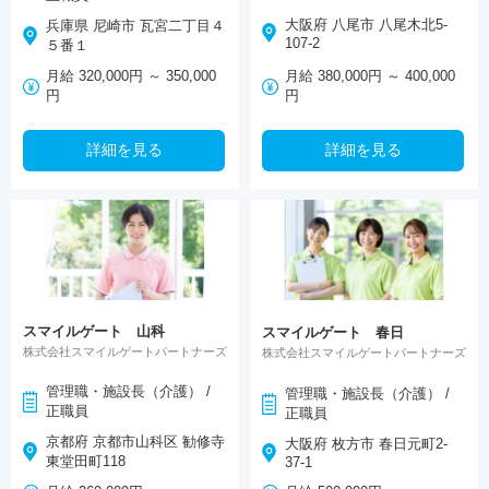
大阪府 八尾市 八尾木北5-
兵庫県 尼崎市 瓦宮二丁目４
107-2
５番１
月給 380,000円 ～ 400,000
月給 320,000円 ～ 350,000
円
円
詳細を見る
詳細を見る
スマイルゲート 山科
スマイルゲート 春日
株式会社スマイルゲートパートナーズ
株式会社スマイルゲートパートナーズ
管理職・施設長（介護） /
管理職・施設長（介護） /
正職員
正職員
京都府 京都市山科区 勧修寺
大阪府 枚方市 春日元町2-
東堂田町118
37-1