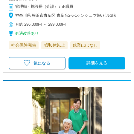
管理職・施設長（介護） / 正職員
神奈川県 横浜市青葉区 青葉台2-6-1ケンシュウ第6ビル3階
月給
296,000円
～
299,000円
処遇改善あり
社会保険完備
4週8休以上
残業ほぼなし
詳細を見る
気になる