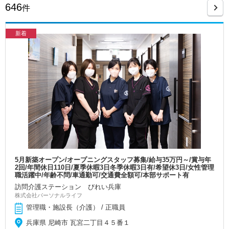
646
件
新着
5月新築オープン/オープニングスタッフ募集/給与35万円～/賞与年
2回/年間休日110日/夏季休暇3日冬季休暇3日有/希望休3日/女性管理
職活躍中/年齢不問/車通勤可/交通費全額可/本部サポート有
訪問介護ステーション びれい兵庫
株式会社パーソナルライフ
管理職・施設長（介護） / 正職員
兵庫県 尼崎市 瓦宮二丁目４５番１