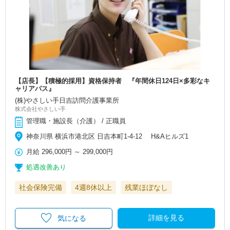
【店長】【積極的採用】資格保持者 『年間休日124日×多彩なキ
ャリアパス』
(株)やさしい手日吉訪問介護事業所
株式会社やさしい手
管理職・施設長（介護） / 正職員
神奈川県 横浜市港北区 日吉本町1-4-12 H&Aヒルズ1
月給
296,000円
～
299,000円
処遇改善あり
社会保険完備
4週8休以上
残業ほぼなし
詳細を見る
気になる