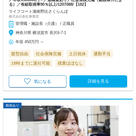
る）／有給取得率90％以上/1207088/【182】
ライフコート湘南野比さくらんぼ
株式会社創生事業団
管理職・施設長（介護） / 正職員
神奈川県 横須賀市 長沢6-7-1
年収
450万円
～
髪型自由
社会保険完備
土日祝休
通勤手当
18時までに退社可能
残業ほぼなし
詳細を見る
気になる
動画あり