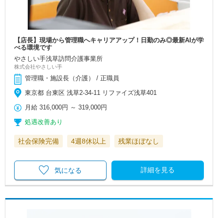
【店長】現場から管理職へキャリアアップ！日勤のみ◎最新AIが学
べる環境です
やさしい手浅草訪問介護事業所
株式会社やさしい手
管理職・施設長（介護） / 正職員
東京都 台東区 浅草2-34-11 リファイズ浅草401
月給
316,000円
～
319,000円
処遇改善あり
社会保険完備
4週8休以上
残業ほぼなし
詳細を見る
気になる