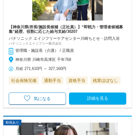
【神奈川県/所長/施設長候補（正社員）】“即戦力・管理者候補募
集“経歴、役割に応じた給与支給/30207
パナソニック エイジフリーケアセンター川崎ちとせ・訪問入浴
パナソニックエイジフリー株式会社
管理職・施設長（介護） / 正職員
神奈川県 川崎市高津区 千年768
月給
271,610円
～
327,160円
社会保険完備
通勤手当
資格手当
残業ほぼなし
詳細を見る
気になる
動画あり