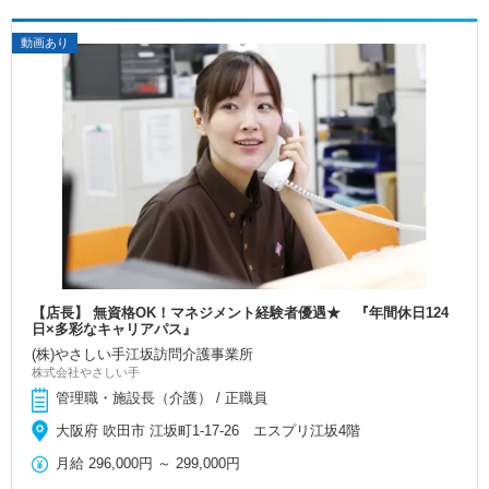
動画あり
【店長】 無資格OK！マネジメント経験者優遇★ 『年間休日124
日×多彩なキャリアパス』
(株)やさしい手江坂訪問介護事業所
株式会社やさしい手
管理職・施設長（介護） / 正職員
大阪府 吹田市 江坂町1-17-26 エスプリ江坂4階
月給
296,000円
～
299,000円