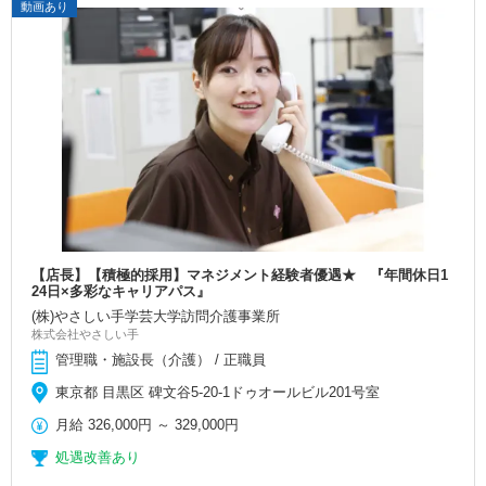
動画あり
【店長】【積極的採用】マネジメント経験者優遇★ 『年間休日1
24日×多彩なキャリアパス』
(株)やさしい手学芸大学訪問介護事業所
株式会社やさしい手
管理職・施設長（介護） / 正職員
東京都 目黒区 碑文谷5-20-1ドゥオールビル201号室
月給
326,000円
～
329,000円
処遇改善あり