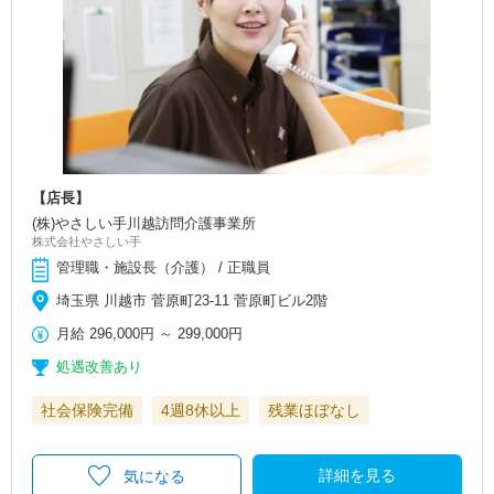
【店長】
(株)やさしい手川越訪問介護事業所
株式会社やさしい手
管理職・施設長（介護） / 正職員
埼玉県 川越市 菅原町23-11 菅原町ビル2階
月給
296,000円
～
299,000円
処遇改善あり
社会保険完備
4週8休以上
残業ほぼなし
詳細を見る
気になる