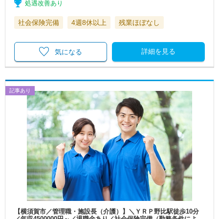
処遇改善あり
社会保険完備
4週8休以上
残業ほぼなし
詳細を見る
気になる
記事あり
【横須賀市／管理職・施設長（介護）】＼ＹＲＰ野比駅徒歩10分
／年収4500000円～／退職金あり／社会保険完備（勤務条件によ