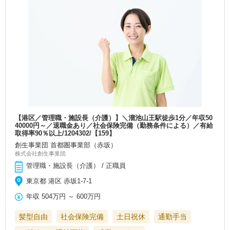
【港区／管理職・施設長（介護）】＼溜池山王駅徒歩1分／年収50
40000円～／退職金あり／社会保険完備（勤務条件による）／有給
取得率90％以上/1204302/【159】
創生事業団 首都圏事業部（赤坂）
株式会社創生事業団
管理職・施設長（介護） / 正職員
東京都 港区 赤坂1-7-1
年収
504万円
～
600万円
髪型自由
社会保険完備
土日祝休
通勤手当