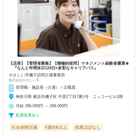
【店長】【管理者募集】【積極的採用】マネジメント経験者優遇★
『なんと年間休日124日×多彩なキャリアパス』
やさしい手磯子訪問介護事業所
株式会社やさしい手
管理職・施設長（介護） / 正職員
神奈川県 横浜市磯子区 中原2丁目7番1号 ニッコービル1階
月給
296,000円
～
299,000円
処遇改善あり
社会保険完備
4週8休以上
残業ほぼなし