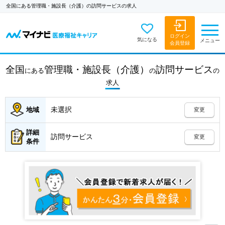
全国にある管理職・施設長（介護）の訪問サービスの求人
ログイン
気になる
メニュー
会員登録
全国
管理職・施設長（介護）
訪問サービス
にある
の
の
求人
未選択
地域
変更
詳細
訪問サービス
変更
条件