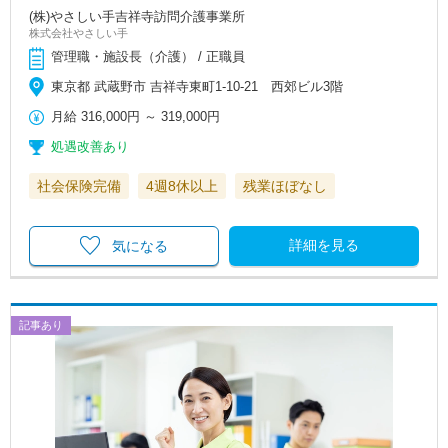
(株)やさしい手吉祥寺訪問介護事業所
株式会社やさしい手
管理職・施設長（介護） / 正職員
東京都 武蔵野市 吉祥寺東町1-10-21 西郊ビル3階
月給
316,000円
～
319,000円
処遇改善あり
社会保険完備
4週8休以上
残業ほぼなし
詳細を見る
気になる
記事あり