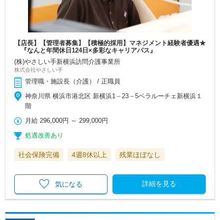
【店長】【管理者募集】【積極的採用】マネジメント経験者優遇★
『なんと年間休日124日×多彩なキャリアパス』
(株)やさしい手新横浜訪問介護事業所
株式会社やさしい手
管理職・施設長（介護） / 正職員
神奈川県 横浜市港北区 新横浜1－23－5ベラルーチェ新横浜１
階
月給
296,000円
～
299,000円
処遇改善あり
社会保険完備
4週8休以上
残業ほぼなし
詳細を見る
気になる