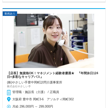
動画あり
【店長】無資格OK！マネジメント経験者優遇★ 『年間休日124
日×多彩なキャリアパス』
(株)やさしい手豊中岡町訪問介護事業所
株式会社やさしい手
管理職・施設長（介護） / 正職員
大阪府 豊中市 岡町3-6 アソルティ岡町302
月給
296,000円
～
299,000円