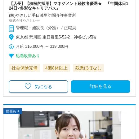
【店長】【積極的採用】マネジメント経験者優遇★ 『年間休日1
24日×多彩なキャリアパス』
(株)やさしい手日暮里訪問介護事業所
株式会社やさしい手
管理職・施設長（介護） / 正職員
東京都 荒川区 東日暮里5-52-2 神谷ビル5階
月給
316,000円
～
319,000円
処遇改善あり
社会保険完備
4週8休以上
残業ほぼなし
詳細を見る
気になる
動画あり