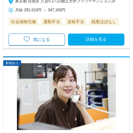
東京都 目黒区 八雲5-17-22都立大学フラワーマンション2F
月給
291,610円
～
347,160円
社会保険完備
通勤手当
資格手当
残業ほぼなし
詳細を見る
気になる
動画あり