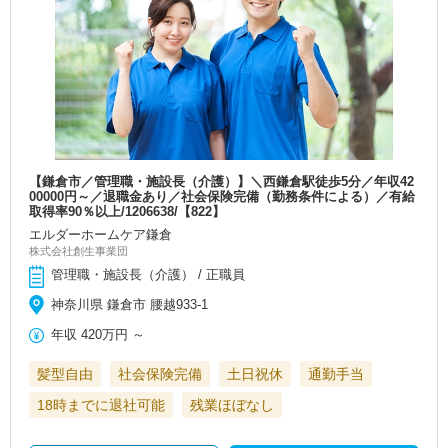
【鎌倉市／管理職・施設長（介護）】＼西鎌倉駅徒歩5分／年収42
00000円～／退職金あり／社会保険完備（勤務条件による）／有給
取得率90％以上/1206638/【822】
エルダーホームケア鎌倉
株式会社創生事業団
管理職・施設長（介護） / 正職員
神奈川県 鎌倉市 腰越933-1
年収
420万円
～
髪型自由
社会保険完備
土日祝休
通勤手当
18時までに退社可能
残業ほぼなし