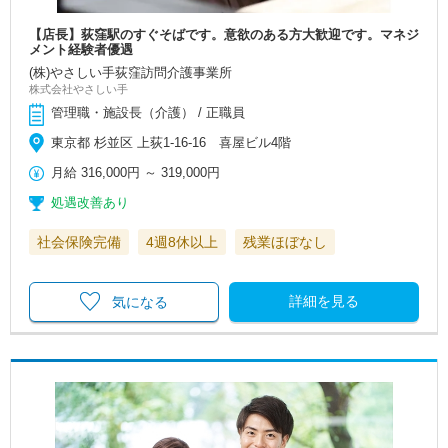
【店長】荻窪駅のすぐそばです。意欲のある方大歓迎です。マネジ
メント経験者優遇
(株)やさしい手荻窪訪問介護事業所
株式会社やさしい手
管理職・施設長（介護） / 正職員
東京都 杉並区 上荻1-16-16 喜屋ビル4階
月給
316,000円
～
319,000円
処遇改善あり
社会保険完備
4週8休以上
残業ほぼなし
詳細を見る
気になる