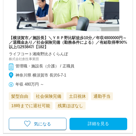
【横須賀市／施設長】＼ＹＲＰ野比駅徒歩10分／年収4800000円～
／退職金あり／社会保険完備（勤務条件による）／有給取得率90%
以上/1293847/【182】
ライフコート湘南野比さくらんぼ
株式会社創生事業団
管理職・施設長（介護） / 正職員
神奈川県 横須賀市 長沢6-7-1
年収
480万円
～
髪型自由
社会保険完備
土日祝休
通勤手当
18時までに退社可能
残業ほぼなし
詳細を見る
気になる