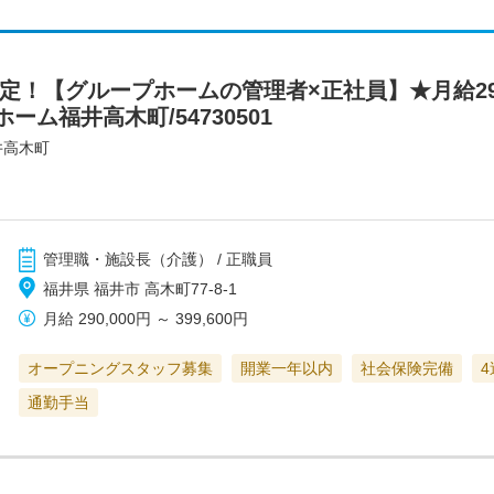
ン予定！【グループホームの管理者×正社員】★月給2
ム福井高木町/54730501
井高木町
管理職・施設長（介護） / 正職員
福井県 福井市 高木町77-8-1
月給
290,000円
～
399,600円
オープニングスタッフ募集
開業一年以内
社会保険完備
4
通勤手当