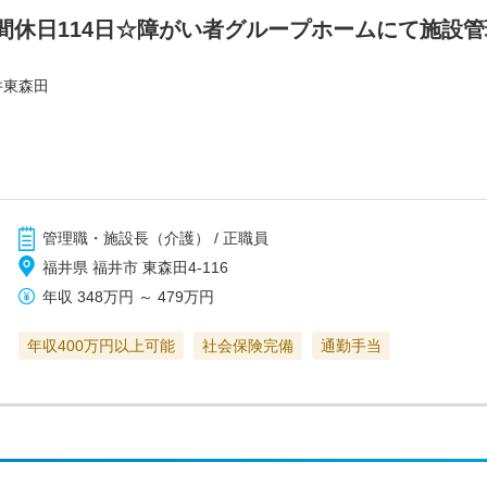
間休日114日☆障がい者グループホームにて施設管
井東森田
管理職・施設長（介護） / 正職員
福井県 福井市 東森田4-116
年収
348万円
～
479万円
年収400万円以上可能
社会保険完備
通勤手当