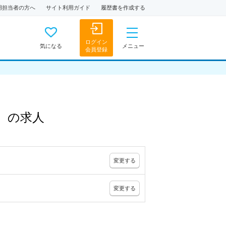
用担当者の方へ
サイト利用ガイド
履歴書を作成する
ログイン
気になる
メニュー
会員登録
）
の
求人
変更
する
変更
する