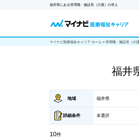
福井県にある管理職・施設長（介護）の求人
マイナビ医療福祉キャリア ホーム
>
管理職・施設長（介
福井
地域
福井県
詳細
条件
未選択
10
件