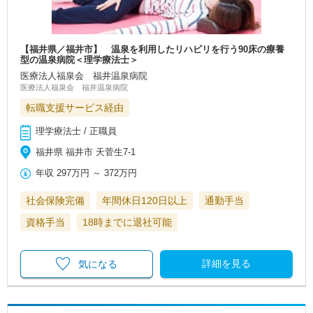
【福井県／福井市】 温泉を利用したリハビリを行う90床の療養
型の温泉病院＜理学療法士＞
医療法人福泉会 福井温泉病院
医療法人福泉会 福井温泉病院
転職支援サービス経由
理学療法士 / 正職員
福井県 福井市 天菅生7-1
年収
297万円
～
372万円
社会保険完備
年間休日120日以上
通勤手当
資格手当
18時までに退社可能
詳細を見る
気になる