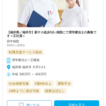
【福井県／福井市】駅チカ徒歩5分♪病院にて理学療法士の募集で
す＜正社員＞
田中病院
医療法人慈豊会
転職支援サービス経由
理学療法士 / 正職員
福井県 福井市 大手2‐3‐1
年収
326万円
～
416万円
社会保険完備
4週8休以上
通勤手当
18時までに退社可能
残業ほぼなし
詳細を見る
気になる