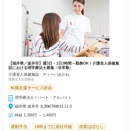
【福井県／坂井市】週3日・1日3時間～勤務OK！介護老人保健施
設における理学療法士募集〈非常勤〉
介護老人保健施設 ディーパあかね
医療法人社団茜会
転職支援サービス経由
理学療法士 / パート・アルバイト
福井県 坂井市 丸岡町羽崎31-11-3
時給
1,390円
～
1,490円
通勤手当
18時までに退社可能
残業ほぼなし