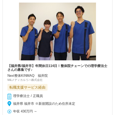
【福井県/福井市】年間休日114日！整体院チェーンでの理学療法士
さんの募集です♪
Next整体KINMAQ 福井院
M&メディカルリハ株式会社
転職支援サービス経由
理学療法士 / 正職員
福井県 福井市 ※新規開設のため住所未定
年収
430万円
～