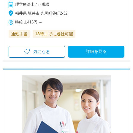
理学療法士 / 正職員
福井県 坂井市 丸岡町谷町2-32
時給
1,413円
～
通勤手当
18時までに退社可能
詳細を見る
気になる