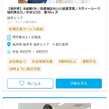
【福井県】未経験OK／医療施設向けの提案営業／大手メーカーで
福利厚生◎／年休123日、賞与6ヶ月
福井エリア
ユニ・チャーム株式会社
転職支援サービス経由
理学療法士 / 正職員
福井県 福井市 福井エリア ※直行直帰
年収
450万円
～
650万円
歩合制あり
社会保険完備
4週8休以上
通勤手当
18時までに退社可能
詳細を見る
気になる