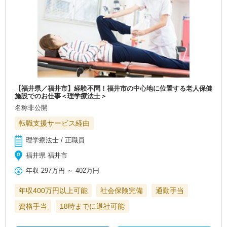
【福井県／福井市】経験不問！福井市の中心地に位置する老人保健
施設でのお仕事＜理学療法士＞
名称非公開
転職支援サービス経由
理学療法士 / 正職員
福井県 福井市
年収
297万円
～
402万円
年収400万円以上可能
社会保険完備
通勤手当
資格手当
18時までに退社可能