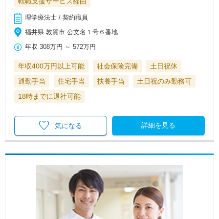
転職支援サービス経由
理学療法士 / 契約職員
福井県 敦賀市 公文名１号６番地
年収
308万円
～
572万円
年収400万円以上可能
社会保険完備
土日祝休
通勤手当
住宅手当
扶養手当
土日祝のみ勤務可
18時までに退社可能
詳細を見る
気になる