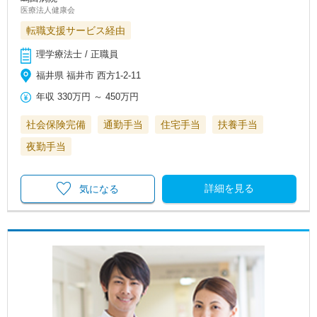
医療法人健康会
転職支援サービス経由
理学療法士 / 正職員
福井県 福井市 西方1-2-11
年収
330万円
～
450万円
社会保険完備
通勤手当
住宅手当
扶養手当
夜勤手当
詳細を見る
気になる