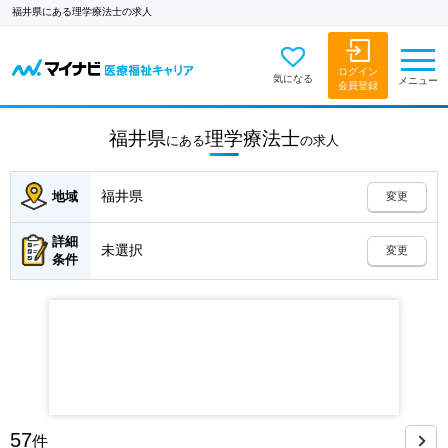
福井県にある理学療法士の求人
ログイン
気になる
メニュー
会員登録
福井県
理学療法士
にある
の
求人
福井県
地域
変更
詳細
未選択
変更
条件
57
件