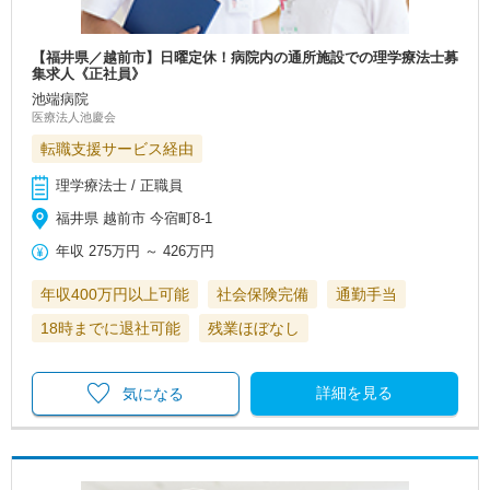
【福井県／越前市】日曜定休！病院内の通所施設での理学療法士募
集求人《正社員》
池端病院
医療法人池慶会
転職支援サービス経由
理学療法士 / 正職員
福井県 越前市 今宿町8-1
年収
275万円
～
426万円
年収400万円以上可能
社会保険完備
通勤手当
18時までに退社可能
残業ほぼなし
詳細を見る
気になる