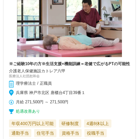
※ご経験10年の方※生活支援×機能訓練＝老健で広がるPTの可能性
介護老人保健施設カトレア六甲
医療法人社団恕和会
理学療法士 / 正職員
兵庫県 神戸市北区 唐櫃台4丁目39番１
月給
271,500円
～
271,500円
処遇改善あり
年収400万円以上可能
研修制度
4週8休以上
通勤手当
住宅手当
資格手当
役職手当