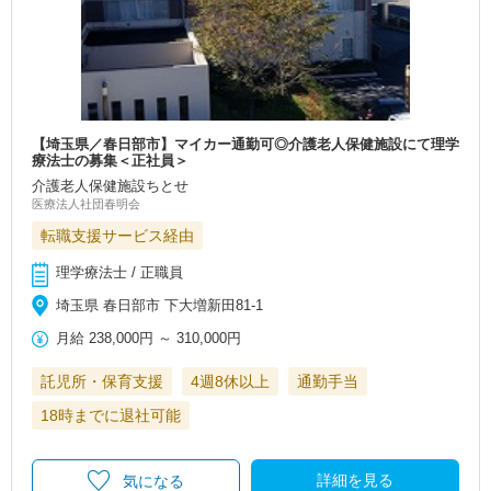
【埼玉県／春日部市】マイカー通勤可◎介護老人保健施設にて理学
療法士の募集＜正社員＞
介護老人保健施設ちとせ
医療法人社団春明会
転職支援サービス経由
理学療法士 / 正職員
埼玉県 春日部市 下大増新田81-1
月給
238,000円
～
310,000円
託児所・保育支援
4週8休以上
通勤手当
18時までに退社可能
詳細を見る
気になる