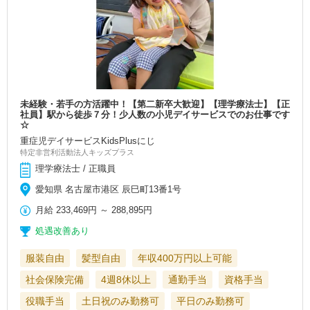
未経験・若手の方活躍中！【第二新卒大歓迎】【理学療法士】【正
社員】駅から徒歩７分！少人数の小児デイサービスでのお仕事です
☆
重症児デイサービスKidsPlusにじ
特定非営利活動法人キッズプラス
理学療法士 / 正職員
愛知県 名古屋市港区 辰巳町13番1号
月給
233,469円
～
288,895円
処遇改善あり
服装自由
髪型自由
年収400万円以上可能
社会保険完備
4週8休以上
通勤手当
資格手当
役職手当
土日祝のみ勤務可
平日のみ勤務可