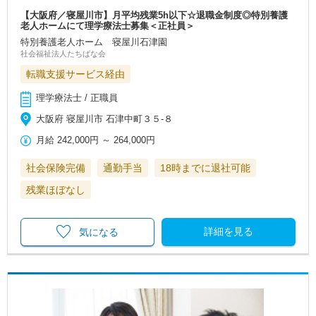
【大阪府／寝屋川市】月平均残業5h以下☆退職金制度◎特別養護
老人ホームにて理学療法士募集＜正社員＞
特別養護老人ホーム 寝屋川石津園
社会福祉法人たちばな会
転職支援サービス経由
理学療法士 / 正職員
大阪府 寝屋川市 石津中町３５-８
月給
242,000円
～
264,000円
社会保険完備
通勤手当
18時までに退社可能
残業ほぼなし
詳細を見る
気になる