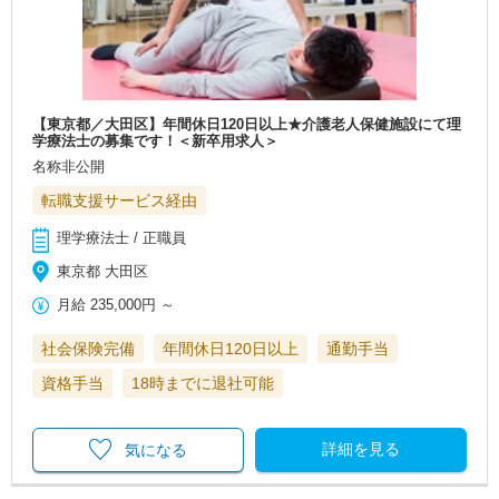
【東京都／大田区】年間休日120日以上★介護老人保健施設にて理
学療法士の募集です！＜新卒用求人＞
名称非公開
転職支援サービス経由
理学療法士 / 正職員
東京都 大田区
月給
235,000円
～
社会保険完備
年間休日120日以上
通勤手当
資格手当
18時までに退社可能
詳細を見る
気になる