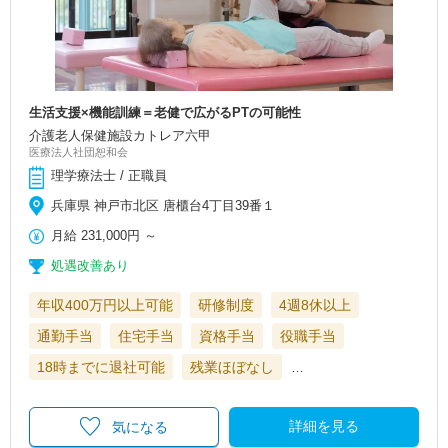
生活支援×機能訓練＝老健で広がるPTの可能性
介護老人保健施設カトレア六甲
医療法人社団恕和会
理学療法士 / 正職員
兵庫県 神戸市北区 唐櫃台4丁目39番１
月給
231,000円
～
処遇改善あり
年収400万円以上可能
研修制度
4週8休以上
通勤手当
住宅手当
資格手当
役職手当
18時までに退社可能
残業ほぼなし
…
詳細を見る
気になる