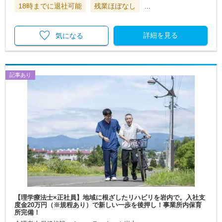
18時までに退社可能
残業ほぼなし
…
詳細を見る
気になる
記事あり
【理学療法士×正社員】地域に根ざしたリハビリを岩内で。入社支
度金20万円（※規程あり）で新しい一歩を後押し！事業所内保育
所完備！