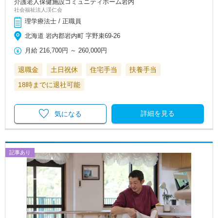
介護老人保健施設コミュニティホーム岩内
社会福祉法人渓仁会
理学療法士 / 正職員
北海道 岩内郡岩内町 字野束69-26
月給
216,700円
～
260,000円
退職金
土日祝休
住宅手当
扶養手当
18時までに退社可能
詳細を見る
気になる
記事あり