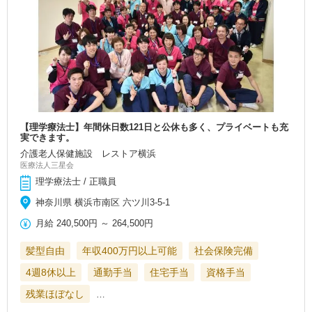
【理学療法士】年間休日数121日と公休も多く、プライベートも充
実できます。
介護老人保健施設 レストア横浜
医療法人三星会
理学療法士 / 正職員
神奈川県 横浜市南区 六ツ川3-5-1
月給
240,500円
～
264,500円
髪型自由
年収400万円以上可能
社会保険完備
4週8休以上
通勤手当
住宅手当
資格手当
残業ほぼなし
…