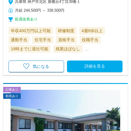
兵庫県 神戸市北区 唐櫃台4丁目39番１
月給
244,500円
～
338,500円
処遇改善あり
年収400万円以上可能
研修制度
4週8休以上
通勤手当
住宅手当
資格手当
役職手当
18時までに退社可能
残業ほぼなし
…
詳細を見る
気になる
記事あり
動画あり