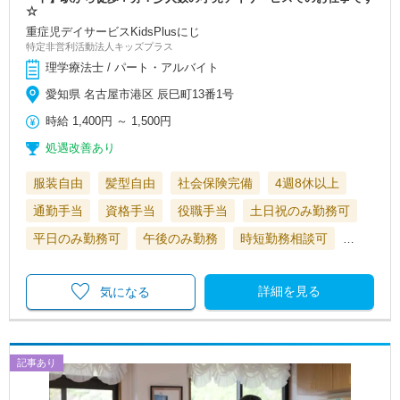
☆
重症児デイサービスKidsPlusにじ
特定非営利活動法人キッズプラス
理学療法士 / パート・アルバイト
愛知県 名古屋市港区 辰巳町13番1号
時給
1,400円
～
1,500円
処遇改善あり
服装自由
髪型自由
社会保険完備
4週8休以上
通勤手当
資格手当
役職手当
土日祝のみ勤務可
平日のみ勤務可
午後のみ勤務
時短勤務相談可
…
詳細を見る
気になる
記事あり