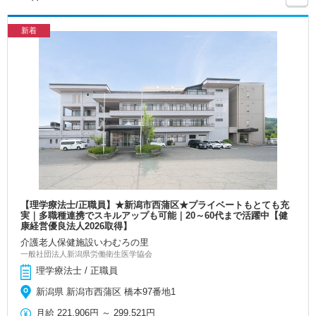
新着
【理学療法士/正職員】★新潟市西蒲区★プライベートもとても充
実｜多職種連携でスキルアップも可能｜20～60代まで活躍中【健
康経営優良法人2026取得】
介護老人保健施設いわむろの里
一般社団法人新潟県労働衛生医学協会
理学療法士 / 正職員
新潟県 新潟市西蒲区 橋本97番地1
月給
221,906円
～
299,521円