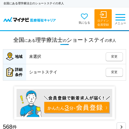
全国にある理学療法士のショートステイの求人
ログイン
気になる
メニュー
会員登録
全国
理学療法士
ショートステイ
にある
の
の
求人
未選択
地域
変更
詳細
ショートステイ
変更
条件
568
件