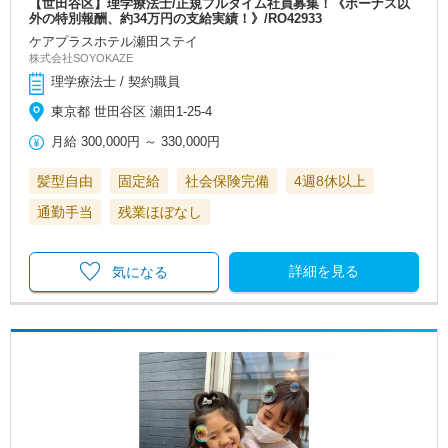
【世田谷区】理学療法士/正規フルタイム社員募集！《ボーナス以
外の特別報酬、約34万円の支給実績！》/RO42933
ケアプラスホテル瀬田ステイ
株式会社SOYOKAZE
理学療法士 / 契約職員
東京都 世田谷区 瀬田1-25-4
月給
300,000円
～
330,000円
髪型自由
固定給
社会保険完備
4週8休以上
通勤手当
残業ほぼなし
詳細を見る
気になる