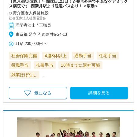
【東京都/足立区】年間休日123日！☆整形外科で有名なケアミック
ス病院です♪西新井駅より送迎バスあり！＜常勤＞
水野介護老人保健施設
社会医療法人社団昭愛会
理学療法士 / 正職員
東京都 足立区 西新井6-24-13
月給
230,000円
～
社会保険完備
4週8休以上
通勤手当
住宅手当
役職手当
扶養手当
18時までに退社可能
残業ほぼなし
…
詳細を見る
気になる