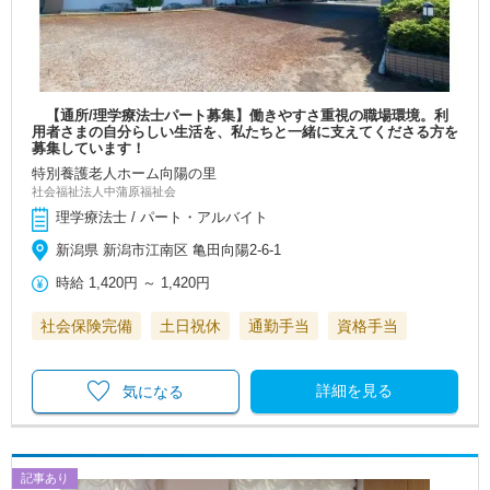
【通所/理学療法士パート募集】働きやすさ重視の職場環境。利
用者さまの自分らしい生活を、私たちと一緒に支えてくださる方を
募集しています！
特別養護老人ホーム向陽の里
社会福祉法人中蒲原福祉会
理学療法士 / パート・アルバイト
新潟県 新潟市江南区 亀田向陽2-6-1
時給
1,420円
～
1,420円
社会保険完備
土日祝休
通勤手当
資格手当
詳細を見る
気になる
記事あり