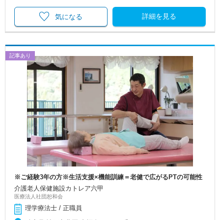
詳細を見る
気になる
記事あり
※ご経験3年の方※生活支援×機能訓練＝老健で広がるPTの可能性
介護老人保健施設カトレア六甲
医療法人社団恕和会
理学療法士 / 正職員