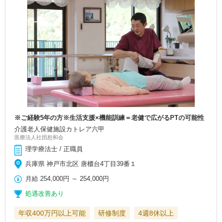
※ご経験5年の方※生活支援×機能訓練＝老健で広がるPTの可能性
介護老人保健施設カトレア六甲
医療法人社団恕和会
理学療法士 / 正職員
兵庫県 神戸市北区 唐櫃台4丁目39番１
月給
254,000円
～
254,000円
処遇改善あり
年収400万円以上可能
研修制度
4週8休以上