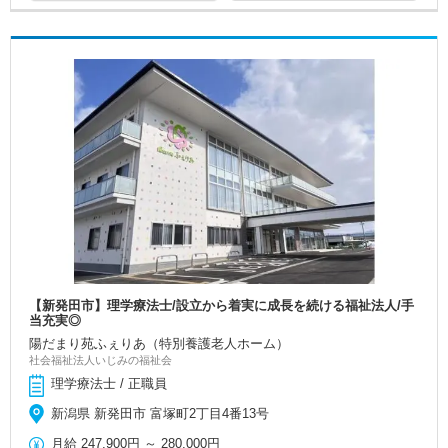
【新発田市】理学療法士/設立から着実に成長を続ける福祉法人/手
当充実◎
陽だまり苑ふぇりあ（特別養護老人ホーム）
社会福祉法人いじみの福祉会
理学療法士 / 正職員
新潟県 新発田市 富塚町2丁目4番13号
月給
247,900円
～
280,000円