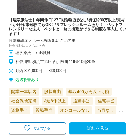
【理学療法士】年間休日127日/残業ほぼなし/初任給30万以上/賞与
４か月分/未経験でもOK！/リフレッシュルームあり！ ペットフ
レンドリーな法人！ペットと一緒に出勤ができる制度を導入してい
ます！
特別養護老人ホーム横浜旭いこいの里
社会福祉法人きらめき会
理学療法士 / 正職員
神奈川県 横浜市旭区 西川島町118番10他20筆
月給
301,000円
～
336,000円
処遇改善あり
開業一年以内
服装自由
年収400万円以上可能
社会保険完備
4週8休以上
通勤手当
住宅手当
資格手当
役職手当
オンコールなし
当直なし
…
詳細を見る
気になる