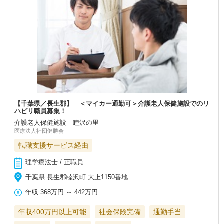
【千葉県／長生郡】 ＜マイカー通勤可＞介護老人保健施設でのリ
ハビリ職員募集！
介護老人保健施設 睦沢の里
医療法人社団健勝会
転職支援サービス経由
理学療法士 / 正職員
千葉県 長生郡睦沢町 大上1150番地
年収
368万円
～
442万円
年収400万円以上可能
社会保険完備
通勤手当