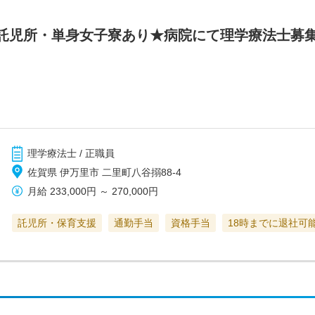
託児所・単身女子寮あり★病院にて理学療法士募
理学療法士 / 正職員
佐賀県 伊万里市 二里町八谷搦88-4
月給
233,000円
～
270,000円
託児所・保育支援
通勤手当
資格手当
18時までに退社可