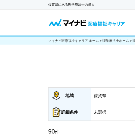
佐賀県にある理学療法士の求人
マイナビ医療福祉キャリア ホーム
>
理学療法士ホーム
>
地域
佐賀県
詳細
条件
未選択
90
件