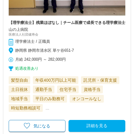
【理学療法士】残業ほぼなし｜チーム医療で成長できる理学療法士
山の上病院
医療法人社団健寿会
理学療法士 / 正職員
静岡県 静岡市清水区 草ケ谷651-7
月給
242,000円
～
282,000円
処遇改善あり
髪型自由
年収400万円以上可能
託児所・保育支援
土日祝休
通勤手当
住宅手当
資格手当
地域手当
平日のみ勤務可
オンコールなし
時短勤務相談可
…
詳細を見る
気になる