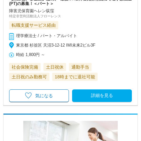
(PT)の募集！＜パート＞
障害児保育園ヘレン荻窪
特定非営利活動法人フローレンス
転職支援サービス経由
理学療法士 / パート・アルバイト
東京都 杉並区 天沼3-12-12 IMI未来2ビル3F
時給
1,800円
～
社会保険完備
土日祝休
通勤手当
土日祝のみ勤務可
18時までに退社可能
詳細を見る
気になる