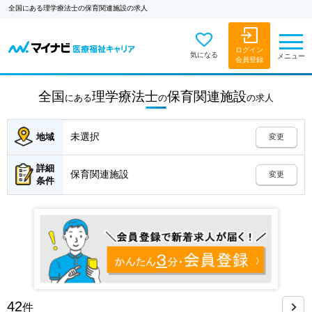
全国にある理学療法士の保育関連施設の求人
ログイン
気になる
メニュー
会員登録
全国
理学療法士
保育関連施設
にある
の
の
求人
未選択
地域
変更
詳細
保育関連施設
変更
条件
42
件