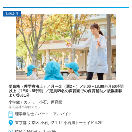
動画あり
要資格（理学療法士）／月～金（週2～）／8:00～18:00※月60時間
以上（1日6～8時間）／定員69名の保育園での保育補助／後楽園駅
より徒歩1分
小学館アカデミー小石川保育園
株式会社小学館アカデミー
理学療法士 / パート・アルバイト
東京都 文京区 小石川2-1-12 小石川トーセイビル2F
時給
1,550円
～
1,550円