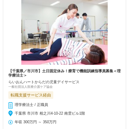
【千葉県／市川市】土日固定休み！療育で機能訓練指導員募集＜理
学療法士＞
らいおんハートからだの児童デイサービス
一般社団法人医療介護ケア協会
転職支援サービス経由
理学療法士 / 正職員
千葉県 市川市 相之川4-10-22 南雲ビル1階
年収
300万円
～
350万円