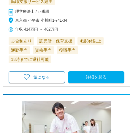
転職支援サービス経由
理学療法士 / 正職員
東京都 小平市 小川町1‐741-34
年収
414万円
～
462万円
歩合制あり
託児所・保育支援
4週8休以上
通勤手当
資格手当
役職手当
18時までに退社可能
詳細を見る
気になる