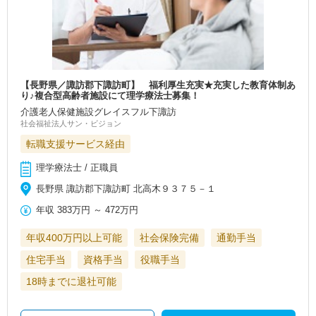
【長野県／諏訪郡下諏訪町】 福利厚生充実★充実した教育体制あ
り♪複合型高齢者施設にて理学療法士募集！
介護老人保健施設グレイスフル下諏訪
社会福祉法人サン・ビジョン
転職支援サービス経由
理学療法士 / 正職員
長野県 諏訪郡下諏訪町 北高木９３７５－１
年収
383万円
～
472万円
年収400万円以上可能
社会保険完備
通勤手当
住宅手当
資格手当
役職手当
18時までに退社可能