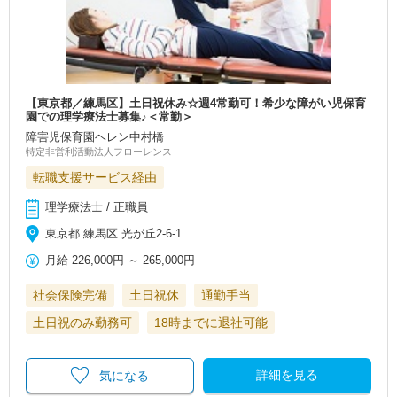
【東京都／練馬区】土日祝休み☆週4常勤可！希少な障がい児保育
園での理学療法士募集♪＜常勤＞
障害児保育園ヘレン中村橋
特定非営利活動法人フローレンス
転職支援サービス経由
理学療法士 / 正職員
東京都 練馬区 光が丘2-6-1
月給
226,000円
～
265,000円
社会保険完備
土日祝休
通勤手当
土日祝のみ勤務可
18時までに退社可能
詳細を見る
気になる