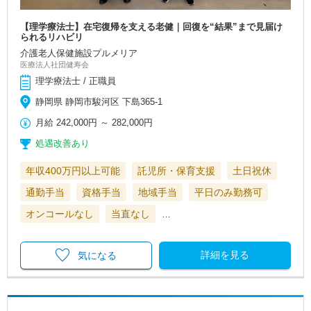
【理学療法士】在宅復帰を支える老健｜回復を“結果”まで見届け
られるリハビリ
介護老人保健施設プルメリア
医療法人社団健寿会
理学療法士 / 正職員
静岡県 静岡市駿河区 下島365-1
月給
242,000円
～
282,000円
処遇改善あり
年収400万円以上可能
託児所・保育支援
土日祝休
通勤手当
資格手当
地域手当
平日のみ勤務可
オンコールなし
当直なし
…
詳細を見る
気になる