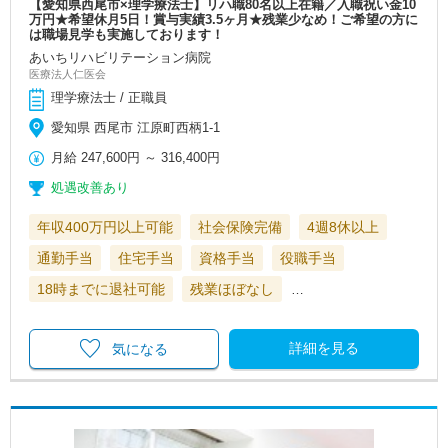
【愛知県西尾市×理学療法士】リハ職80名以上在籍／入職祝い金10
万円★希望休月5日！賞与実績3.5ヶ月★残業少なめ！ご希望の方に
は職場見学も実施しております！
あいちリハビリテーション病院
医療法人仁医会
理学療法士 / 正職員
愛知県 西尾市 江原町西柄1-1
月給
247,600円
～
316,400円
処遇改善あり
年収400万円以上可能
社会保険完備
4週8休以上
通勤手当
住宅手当
資格手当
役職手当
18時までに退社可能
残業ほぼなし
…
詳細を見る
気になる