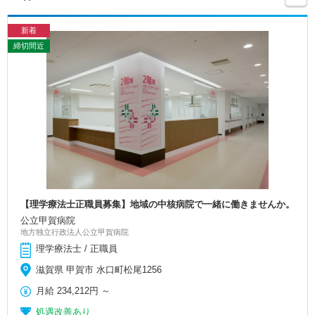
新着
締切間近
【理学療法士正職員募集】地域の中核病院で一緒に働きませんか。
公立甲賀病院
地方独立行政法人公立甲賀病院
理学療法士 / 正職員
滋賀県 甲賀市 水口町松尾1256
月給
234,212円
～
処遇改善あり