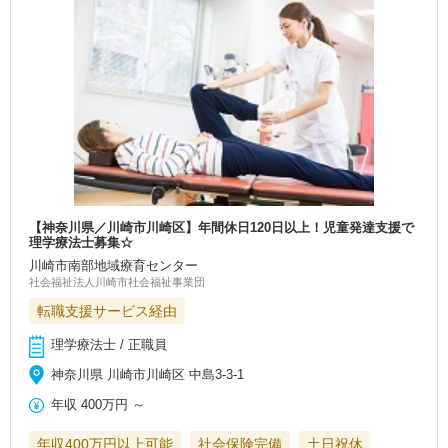
【神奈川県／川崎市川崎区】年間休日120日以上！児童発達支援で
理学療法士募集☆
川崎市南部地域療育センター
社会福祉法人川崎市社会福祉事業団
転職支援サービス経由
理学療法士 / 正職員
神奈川県 川崎市川崎区 中島3-3-1
年収
400万円
～
年収400万円以上可能
社会保険完備
土日祝休