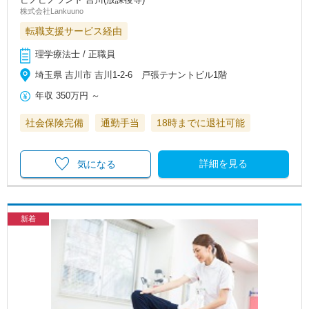
株式会社Lankuuno
転職支援サービス経由
理学療法士 / 正職員
埼玉県 吉川市 吉川1-2-6 戸張テナントビル1階
年収
350万円
～
社会保険完備
通勤手当
18時までに退社可能
詳細を見る
気になる
新着