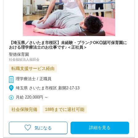
【埼玉県／さいたま市桜区】未経験・ブランクOK◎認可保育園に
おける理学療法士のお仕事です♪＜正社員＞
聖徳保育園
社会福祉法人福田会
転職支援サービス経由
理学療法士 / 正職員
埼玉県 さいたま市桜区 新開2‐17‐13
月給
220,000円
～
社会保険完備
18時までに退社可能
詳細を見る
気になる