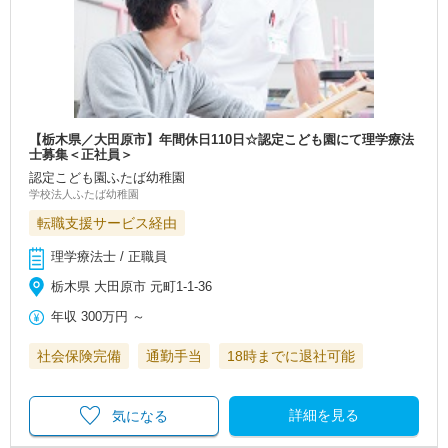
【栃木県／大田原市】年間休日110日☆認定こども園にて理学療法
士募集＜正社員＞
認定こども園ふたば幼稚園
学校法人ふたば幼稚園
転職支援サービス経由
理学療法士 / 正職員
栃木県 大田原市 元町1-1-36
年収
300万円
～
社会保険完備
通勤手当
18時までに退社可能
詳細を見る
気になる