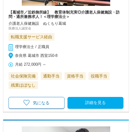
【葛城市／近鉄御所線】 教育体制充実◎介護老人保健施設・訪
問・通所兼務求人！＜理学療法士＞
介護老人保健施設 ぬくもり葛城
医療法人誠安会
転職支援サービス経由
理学療法士 / 正職員
奈良県 葛城市 西室150-8
月給
272,000円
～
社会保険完備
通勤手当
資格手当
役職手当
残業ほぼなし
詳細を見る
気になる