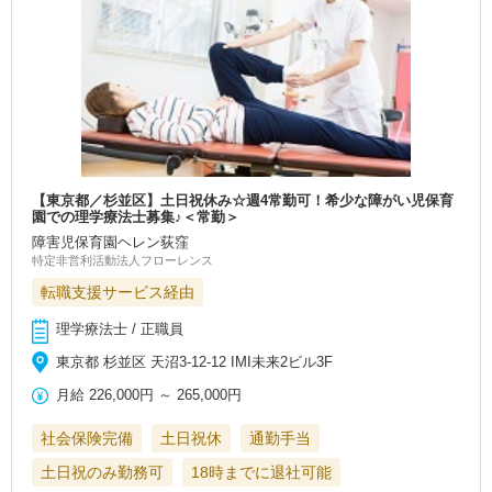
【東京都／杉並区】土日祝休み☆週4常勤可！希少な障がい児保育
園での理学療法士募集♪＜常勤＞
障害児保育園ヘレン荻窪
特定非営利活動法人フローレンス
転職支援サービス経由
理学療法士 / 正職員
東京都 杉並区 天沼3-12-12 IMI未来2ビル3F
月給
226,000円
～
265,000円
社会保険完備
土日祝休
通勤手当
土日祝のみ勤務可
18時までに退社可能