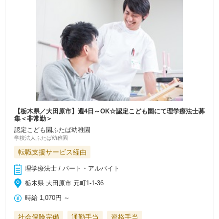
【栃木県／大田原市】週4日～OK☆認定こども園にて理学療法士募
集＜非常勤＞
認定こども園ふたば幼稚園
学校法人ふたば幼稚園
転職支援サービス経由
理学療法士 / パート・アルバイト
栃木県 大田原市 元町1-1-36
時給
1,070円
～
社会保険完備
通勤手当
資格手当