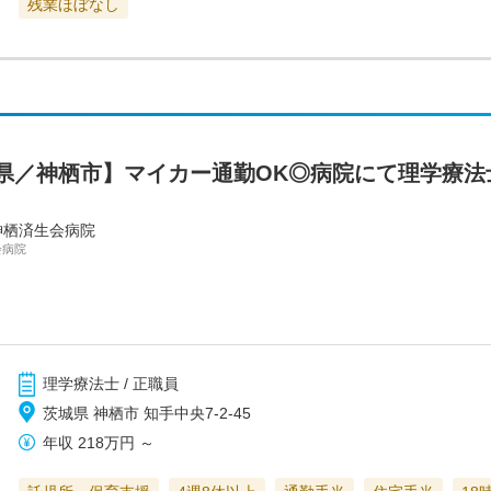
残業ほぼなし
県／神栖市】マイカー通勤OK◎病院にて理学療法
神栖済生会病院
会病院
理学療法士 / 正職員
茨城県 神栖市 知手中央7-2-45
年収
218万円
～