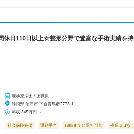
間休日110日以上☆整形分野で豊富な手術実績を
理学療法士 / 正職員
静岡県 沼津市 下香貫島郷2773-1
年収
345万円
～
社会保険完備
通勤手当
18時までに退社可能
残業ほぼな