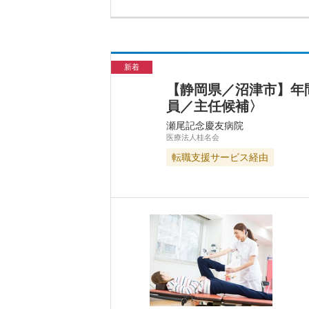
新着
【静岡県／沼津市】年
員／主任候補〉
瀬尾記念慶友病院
医療法人桂名会
転職支援サービス経由