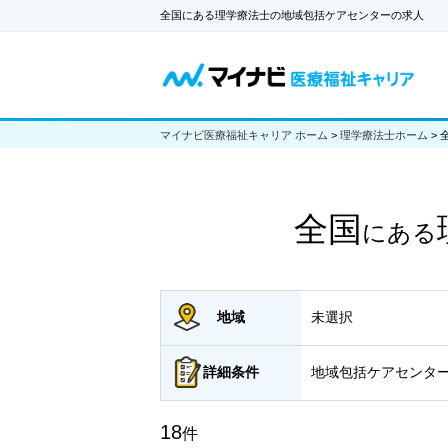
全国にある理学療法士の地域包括ケアセンターの求人
マイナビ医療福祉キャリア ホーム
>
理学療法士ホーム
>
全国
にある
地域
未選択
詳細
条件
地域包括ケアセンタ
18
件