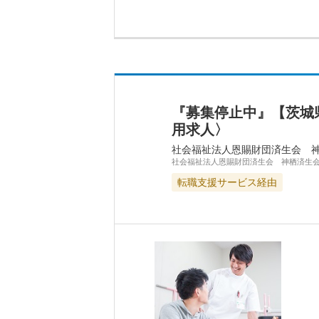
『募集停止中』【茨城
用求人〉
社会福祉法人恩賜財団済生会 
社会福祉法人恩賜財団済生会 神栖済生
転職支援サービス経由