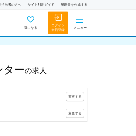
用担当者の方へ
サイト利用ガイド
履歴書を作成する
ログイン
気になる
メニュー
会員登録
ンター
の
求人
変更
する
変更
する