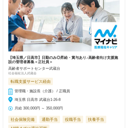
【埼玉県／日高市】日勤のみ◎昇給・賞与あり♪高齢者向け支援施
設の管理者募集＜正社員＞
高齢者サポートセンター武蔵台
社会福祉法人武蔵会
転職支援サービス経由
管理職・施設長（介護） / 正職員
埼玉県 日高市 武蔵台1‐26‐8
月給
300,000円
～
350,000円
社会保険完備
通勤手当
役職手当
扶養手当