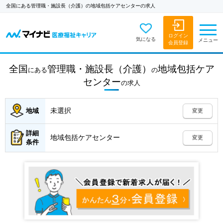
全国にある管理職・施設長（介護）の地域包括ケアセンターの求人
ログイン
気になる
メニュー
会員登録
全国
管理職・施設長（介護）
地域包括ケア
にある
の
センター
の
求人
未選択
地域
変更
詳細
地域包括ケアセンター
変更
条件