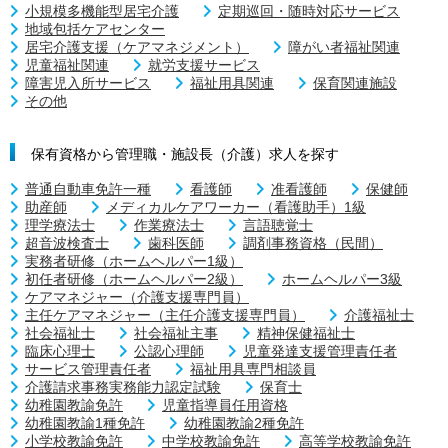
小規模多機能型居宅介護
定期巡回・随時対応サービス
地域包括ケアセンター
居宅介護支援（ケアマネジメント）
障がい者福祉関連
児童福祉関連
就労支援サービス
障害児入所サービス
福祉用具関連
保育関連施設
その他
保有資格から管理職・施設長（介護）求人を探す
普通自動車免許一種
看護師
准看護師
保健師
助産師
メディカルケアワーカー（看護助手）1級
理学療法士
作業療法士
言語聴覚士
超音波検査士
歯科医師
調剤事務資格（民間）
実務者研修（ホームヘルパー1級）
初任者研修（ホームヘルパー2級）
ホームヘルパー3級
ケアマネジャー（介護支援専門員）
主任ケアマネジャー（主任介護支援専門員）
介護福祉士
社会福祉士
社会福祉主事
精神保健福祉士
臨床心理士
公認心理師
児童発達支援管理責任者
サービス管理責任者
福祉用具専門相談員
介護請求事務実務能力認定試験
保育士
幼稚園教諭免許
児童指導員任用資格
幼稚園教諭1種免許
幼稚園教諭2種免許
小学校教諭免許
中学校教諭免許
高等学校教諭免許