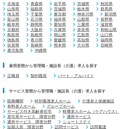
北海道
青森県
岩手県
宮城県
秋田県
山形県
福島県
茨城県
栃木県
群馬県
埼玉県
千葉県
東京都
神奈川県
新潟県
富山県
石川県
福井県
山梨県
長野県
岐阜県
静岡県
愛知県
三重県
滋賀県
京都府
大阪府
兵庫県
奈良県
和歌山県
鳥取県
島根県
岡山県
広島県
山口県
徳島県
香川県
愛媛県
高知県
福岡県
佐賀県
長崎県
熊本県
大分県
宮崎県
鹿児島県
沖縄県
雇用形態から管理職・施設長（介護）求人を探す
正職員
契約職員
パート・アルバイト
サービス形態から管理職・施設長（介護）求人を探す
医療機関
特別養護老人ホーム
介護老人保健施設
有料老人ホーム
グループホーム
サービス付き高齢者住宅
軽費老人ホーム（ケアハウス）
居宅系サービス 障害分野
通所サービス
通所サービス 障害分野
ショートステイ
短期入所 障害分野
訪問サービス
訪問看護