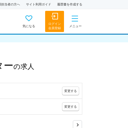
用担当者の方へ
サイト利用ガイド
履歴書を作成する
ログイン
気になる
メニュー
会員登録
ター
の
求人
変更
する
変更
する