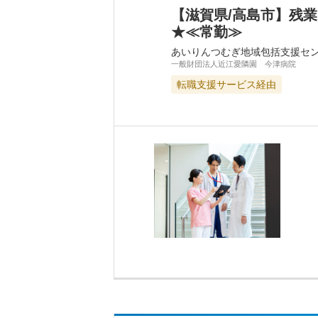
【滋賀県/高島市】残
★≪常勤≫
あいりんつむぎ地域包括支援セ
一般財団法人近江愛隣園 今津病院
転職支援サービス経由