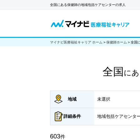
全国にある保健師の地域包括ケアセンターの求人
マイナビ医療福祉キャリア ホーム
>
保健師ホーム
>
全国
全国
にあ
地域
未選択
詳細
条件
地域包括ケアセンタ
603
件