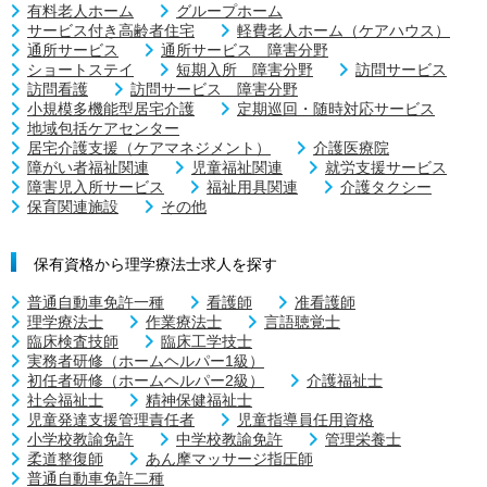
有料老人ホーム
グループホーム
サービス付き高齢者住宅
軽費老人ホーム（ケアハウス）
通所サービス
通所サービス 障害分野
ショートステイ
短期入所 障害分野
訪問サービス
訪問看護
訪問サービス 障害分野
小規模多機能型居宅介護
定期巡回・随時対応サービス
地域包括ケアセンター
居宅介護支援（ケアマネジメント）
介護医療院
障がい者福祉関連
児童福祉関連
就労支援サービス
障害児入所サービス
福祉用具関連
介護タクシー
保育関連施設
その他
保有資格から理学療法士求人を探す
普通自動車免許一種
看護師
准看護師
理学療法士
作業療法士
言語聴覚士
臨床検査技師
臨床工学技士
実務者研修（ホームヘルパー1級）
初任者研修（ホームヘルパー2級）
介護福祉士
社会福祉士
精神保健福祉士
児童発達支援管理責任者
児童指導員任用資格
小学校教諭免許
中学校教諭免許
管理栄養士
柔道整復師
あん摩マッサージ指圧師
普通自動車免許二種