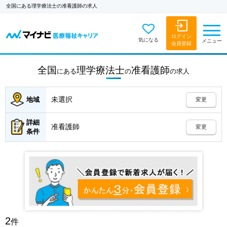
全国にある理学療法士の准看護師の求人
ログイン
気になる
メニュー
会員登録
全国
理学療法士
准看護師
にある
の
の
求人
未選択
地域
変更
詳細
准看護師
変更
条件
2
件