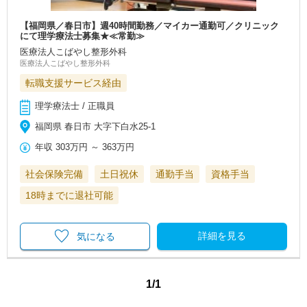
【福岡県／春日市】週40時間勤務／マイカー通勤可／クリニック
にて理学療法士募集★≪常勤≫
医療法人こばやし整形外科
医療法人こばやし整形外科
転職支援サービス経由
理学療法士 / 正職員
福岡県 春日市 大字下白水25-1
年収
303万円
～
363万円
社会保険完備
土日祝休
通勤手当
資格手当
18時までに退社可能
詳細を見る
気になる
1/1