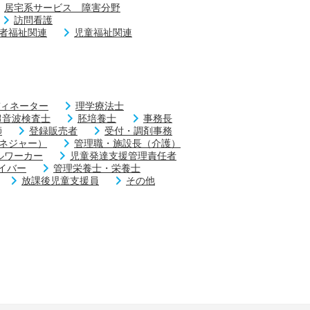
居宅系サービス 障害分野
訪問看護
者福祉関連
児童福祉関連
ィネーター
理学療法士
超音波検査士
胚培養士
事務長
師
登録販売者
受付・調剤事務
ネジャー）
管理職・施設長（介護）
ルワーカー
児童発達支援管理責任者
イバー
管理栄養士・栄養士
放課後児童支援員
その他