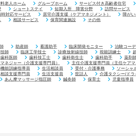
有料老人ホーム
グループホーム
サービス付き高齢者住宅
野
ショートステイ
短期入所 障害分野
訪問サービス
随時対応サービス
居宅介護支援（ケアマネジメント）
障がい
ス
相談サービス
保育関連施設
その他
師
助産師
看護助手
臨床開発モニター
治験コーデ
査技師
臨床工学技士
診療放射線技師
視能訓練士
歯科医師
歯科技工士
歯科衛生士
歯科助手
薬剤
アマネジャー（介護支援専門員）
主任介護支援専門員（主任ケアマ
機能訓練指導員
生活相談員
受付・介護事務
ソーシャ
相談支援専門員
生活支援員
世話人
介護タクシー/ドラ
あん摩マッサージ指圧師
鍼灸師
保育士
児童指導員