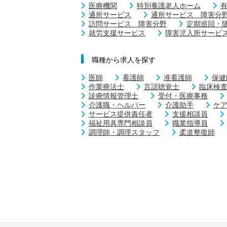
医療機関
特別養護老人ホーム
通所サービス
通所サービス 障害分
訪問サービス 障害分野
定期巡回・
就労支援サービス
障害児入所サービ
職種から求人を探す
医師
看護師
准看護師
保健
作業療法士
言語聴覚士
臨床検
診療情報管理士
受付・医療事務
介護職・ヘルパー
介護助手
ケ
サービス提供責任者
支援相談員
福祉用具専門相談員
職業指導員
調理師・調理スタッフ
柔道整復師