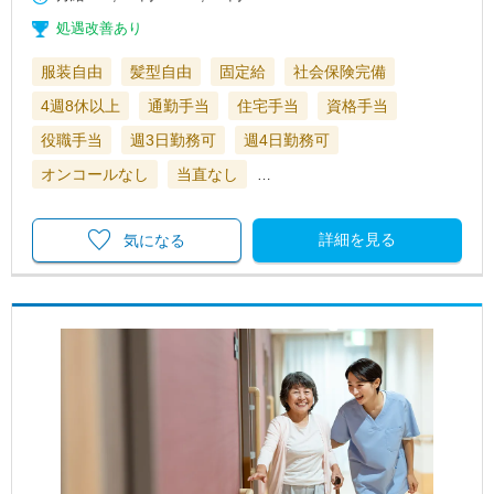
処遇改善あり
服装自由
髪型自由
固定給
社会保険完備
4週8休以上
通勤手当
住宅手当
資格手当
役職手当
週3日勤務可
週4日勤務可
オンコールなし
当直なし
…
詳細を見る
気になる