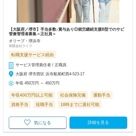
【大阪府／堺市】手当多数♪賞与あり◎就労継続支援B型でのサビ
管兼管理者募集＜正社員＞
オリーブ・堺浜寺
有限会社ライフ
転職支援サービス経由
サービス管理責任者 / 正職員
大阪府 堺市西区 浜寺船尾町西4-523-17
年収
450万円
～
450万円
年収400万円以上可能
社会保険完備
通勤手当
資格手当
役職手当
18時までに退社可能
詳細を見る
気になる