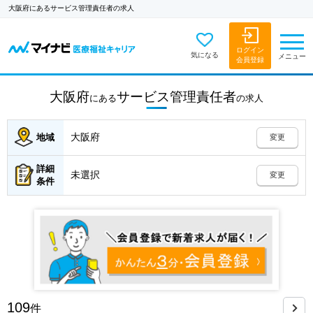
大阪府にあるサービス管理責任者の求人
ログイン
気になる
メニュー
会員登録
大阪府
サービス管理責任者
にある
の
求人
大阪府
地域
変更
詳細
未選択
変更
条件
109
件