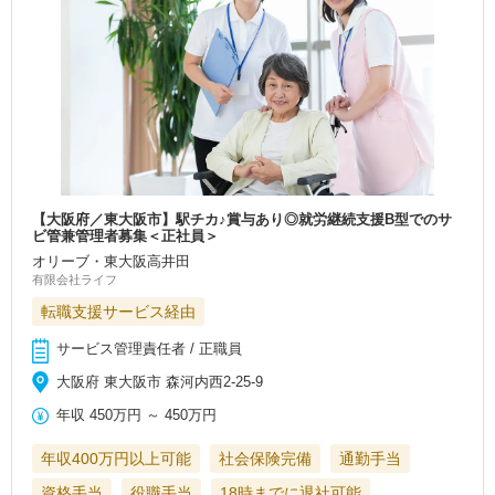
【大阪府／東大阪市】駅チカ♪賞与あり◎就労継続支援B型でのサ
ビ管兼管理者募集＜正社員＞
オリーブ・東大阪高井田
有限会社ライフ
転職支援サービス経由
サービス管理責任者 / 正職員
大阪府 東大阪市 森河内西2-25-9
年収
450万円
～
450万円
年収400万円以上可能
社会保険完備
通勤手当
資格手当
役職手当
18時までに退社可能