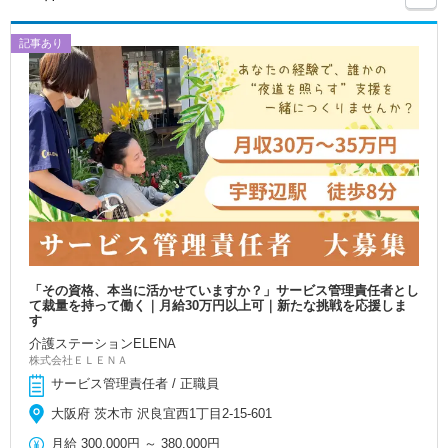
記事あり
「その資格、本当に活かせていますか？」サービス管理責任者とし
て裁量を持って働く｜月給30万円以上可｜新たな挑戦を応援しま
す
介護ステーションELENA
株式会社ＥＬＥＮＡ
サービス管理責任者 / 正職員
大阪府 茨木市 沢良宜西1丁目2-15-601
月給
300,000円
～
380,000円