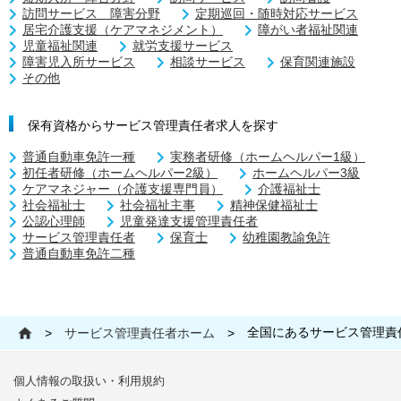
訪問サービス 障害分野
定期巡回・随時対応サービス
居宅介護支援（ケアマネジメント）
障がい者福祉関連
児童福祉関連
就労支援サービス
障害児入所サービス
相談サービス
保育関連施設
その他
保有資格からサービス管理責任者求人を探す
普通自動車免許一種
実務者研修（ホームヘルパー1級）
初任者研修（ホームヘルパー2級）
ホームヘルパー3級
ケアマネジャー（介護支援専門員）
介護福祉士
社会福祉士
社会福祉主事
精神保健福祉士
公認心理師
児童発達支援管理責任者
サービス管理責任者
保育士
幼稚園教諭免許
普通自動車免許二種
全国にあるサービス管理責
>
サービス管理責任者ホーム
>
個人情報の取扱い・利用規約