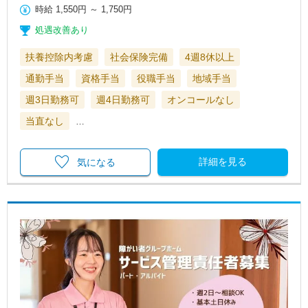
時給
1,550円
～
1,750円
処遇改善あり
扶養控除内考慮
社会保険完備
4週8休以上
通勤手当
資格手当
役職手当
地域手当
週3日勤務可
週4日勤務可
オンコールなし
当直なし
…
詳細を見る
気になる