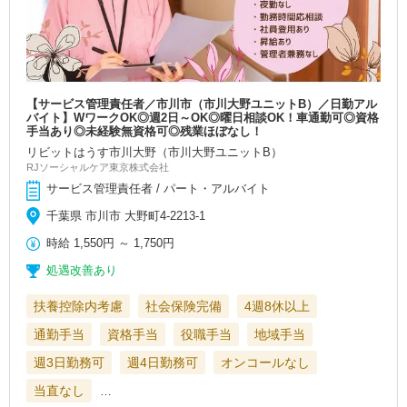
【サービス管理責任者／市川市（市川大野ユニットB）／日勤アル
バイト】WワークOK◎週2日～OK◎曜日相談OK！車通勤可◎資格
手当あり◎未経験無資格可◎残業ほぼなし！
リビットはうす市川大野（市川大野ユニットB）
RJソーシャルケア東京株式会社
サービス管理責任者 / パート・アルバイト
千葉県 市川市 大野町4-2213-1
時給
1,550円
～
1,750円
処遇改善あり
扶養控除内考慮
社会保険完備
4週8休以上
通勤手当
資格手当
役職手当
地域手当
週3日勤務可
週4日勤務可
オンコールなし
当直なし
…