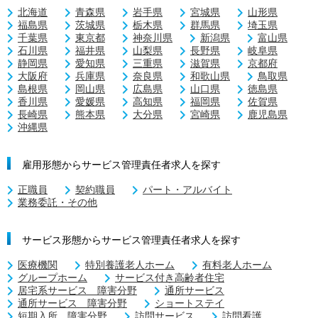
北海道
青森県
岩手県
宮城県
山形県
福島県
茨城県
栃木県
群馬県
埼玉県
千葉県
東京都
神奈川県
新潟県
富山県
石川県
福井県
山梨県
長野県
岐阜県
静岡県
愛知県
三重県
滋賀県
京都府
大阪府
兵庫県
奈良県
和歌山県
鳥取県
島根県
岡山県
広島県
山口県
徳島県
香川県
愛媛県
高知県
福岡県
佐賀県
長崎県
熊本県
大分県
宮崎県
鹿児島県
沖縄県
雇用形態からサービス管理責任者求人を探す
正職員
契約職員
パート・アルバイト
業務委託・その他
サービス形態からサービス管理責任者求人を探す
医療機関
特別養護老人ホーム
有料老人ホーム
グループホーム
サービス付き高齢者住宅
居宅系サービス 障害分野
通所サービス
通所サービス 障害分野
ショートステイ
短期入所 障害分野
訪問サービス
訪問看護