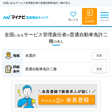
全国にあるサービス管理責任者の普通自動車免許二種の求人
ログイン
気になる
メニュー
会員登録
全国
サービス管理責任者
普通自動車免許二
にある
の
種
の
求人
未選択
地域
変更
詳細
普通自動車免許二種
変更
条件