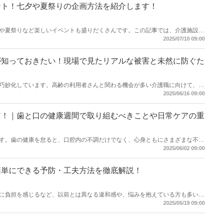
ント！七夕や夏祭りの企画方法を紹介します！
や夏祭りなど楽しいイベントも盛りだくさんです。この記事では、介護施設で
ントや手順を紹介します。【執筆者／専門家：後藤 晴紀】
2025/07/10 09:00
が知っておきたい！現場で見たリアルな被害と未然に防ぐた
巧妙化しています。高齢の利用者さんと関わる機会が多い介護職に向けて、詐
かして？」と感じたときの予防策や対応方法を紹介します。【執筆者／専門
2025/06/16 09:00
ア！｜歯と口の健康週間で取り組むべきことや日常ケアの重
す。歯の健康を怠ると、口腔内の不調だけでなく、心身ともにさまざまな不調
「歯と口の健康週間」に取り組む際にできることを紹介します！【執筆者／専
2025/06/02 09:00
簡単にできる予防・工夫方法を徹底解説！
に負担を感じるなど、以前とは異なる違和感や、悩みを抱えている方も多いの
置してしまうと誤嚥に繋がるリスクがあります。この記事では、介護施設や自
2025/05/19 09:00
を紹介します。【執筆者／専門家：大関 美里】