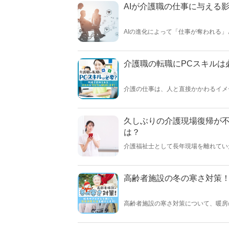
AIが介護職の仕事に与える
AIの進化によって「仕事が奪われる
す。記録や事務といった業務はAIが
が、これまで以上に浮き彫りになって
性として残るのか、その本質に迫りま
介護職の転職にPCスキルは
介護の仕事は、人と直接かかわるイメ
キルは必要なのか？」と不安に思う方
やその学び方について解説します。
久しぶりの介護現場復帰が
は？
介護福祉士として長年現場を離れてい
実際の復帰事例などについて、専門家
家：後藤 晴紀】
高齢者施設の冬の寒さ対策
高齢者施設の寒さ対策について、暖房
します。心身ともに温まる冬を過ごし