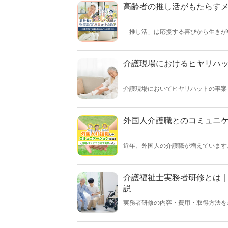
高齢者の推し活がもたらす
「推し活」は応援する喜びから生きが
ットをもたらします。この記事では、
す。【執筆者／専門家：伊藤 浩一】
介護現場におけるヒヤリハ
介護現場においてヒヤリハットの事案
ハットの定義について確認したあと、
外国人介護職とのコミュニ
近年、外国人の介護職が増えています
に苦戦することも多いのではないでし
ミュニケーション方法をご紹介します
介護福祉士実務者研修とは
説
実務者研修の内容・費用・取得方法を
す。実務者研修の修了を目指す方はぜ