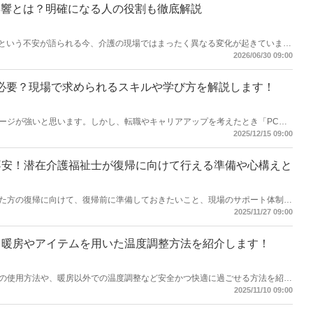
影響とは？明確になる人の役割も徹底解説
」という不安が語られる今、介護の現場ではまったく異なる変化が起きていま
担う一方で、人にしかできない役割である「判断する力」や「察する力」の価値
2026/06/30 09:00
いるのです。AI時代において、介護という仕事はどのように変わり、何が専門
す。【執筆者／専門家：伊藤 浩一】
必要？現場で求められるスキルや学び方を解説します！
ージが強いと思います。しかし、転職やキャリアアップを考えたとき「PCス
も多いのではないでしょうか。この記事では、介護職に求められるPCスキル
2025/12/15 09:00
不安！潜在介護福祉士が復帰に向けて行える準備や心構えと
た方の復帰に向けて、復帰前に準備しておきたいこと、現場のサポート体制、
が詳しく解説します。復帰に対して不安がある方必見です！【執筆者／専門
2025/11/27 09:00
！暖房やアイテムを用いた温度調整方法を紹介します！
の使用方法や、暖房以外での温度調整など安全かつ快適に過ごせる方法を紹介
ましょう！【執筆者／専門家：羽吹さゆり】
2025/11/10 09:00