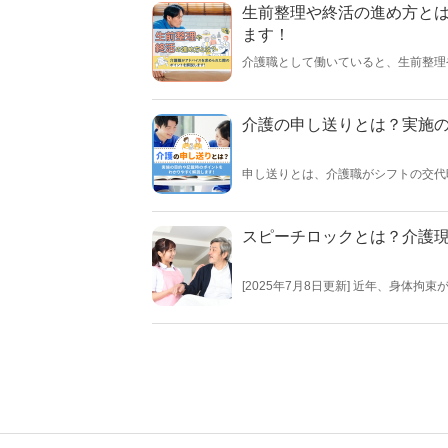
生前整理や終活の進め方と
ます！
介護職として働いていると、生前整理
でしょうか。この記事では、生前整理
紹介します。【執筆者／専門家：羽吹
介護の申し送りとは？実施
申し送りとは、介護職がシフトの交代
意事項を共有することはなんとなくわ
多いのではないでしょうか。この記事
者／専門家：脇 健仁】
スピーチロックとは？介護
[2025年7月8日更新] 近年、身
の発言も、利用者さんの行動を制限す
の記事では、スピーチロックを起こさ
す！【執筆者／専門家：伊藤 浩一、監