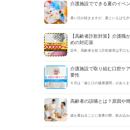
介護施設でできる夏のイベ
暑い日が続きますが、夏といえば七夕
夏らしいイベントを企画する際のポイ
【高齢者詐欺対策】介護職
めの対応策
近年、高齢者を狙う詐欺被害は手口も
欺の実態と、利用者の様子から「もし
家：牧野 裕美】
介護施設で取り組む口腔ケ
要性
６月は「歯と口の健康週間」がありま
が生じます。この記事では介護施設で
門家：羽吹 さゆり】
高齢者の誤嚥とは？原因や
歳を重ねるごとに食事の際、飲み込み
ではないでしょうか。この違和感を放
宅で簡単にできる誤嚥の予防・工夫策