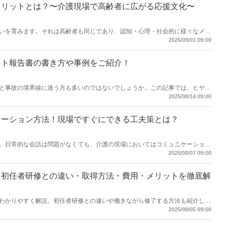
メリットとは？〜介護現場で高齢者に広がる応援文化〜
いを育みます。それは高齢者も同じであり、認知・心理・社会的に様々なメリ
介護現場での実例紹介しつつ、推し活がQOL向上にどう貢献するかを紹介しま
2025/09/01 09:00
ット報告書の書き方や事例をご紹介！
と事故の境界線に迷う方も多いのではないでしょうか。この記事では、ヒヤリ
報告書の書き方についても解説します！【執筆者／専門家：後藤晴紀】
2025/08/14 09:00
ケーション方法！現場ですぐにできる工夫策とは？
。日常的な会話は問題がなくても、介護の現場においてはコミュニケーション
ょうか。この記事では、介護の現場ですぐに実践できる、外国人介護職とのコ
2025/08/07 09:00
！【執筆者／専門家：伊藤 浩一】
｜初任者研修との違い・取得方法・費用・メリットを徹底解
わかりやすく解説。初任者研修との違いや働きながら修了する方法も紹介しま
ひご覧ください。【監修者／専門家：望月 太敦】
2025/08/05 09:00