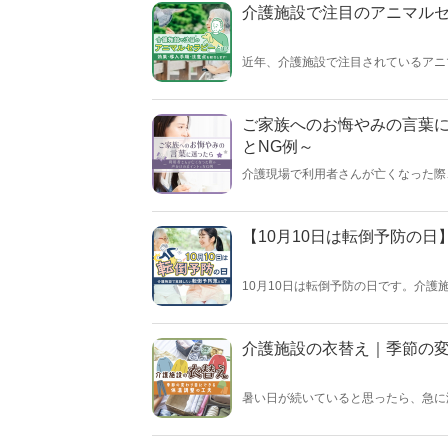
介護施設で注目のアニマル
近年、介護施設で注目されているアニ
これから導入を検討されている方や、
ご家族へのお悔やみの言葉
とNG例～
介護現場で利用者さんが亡くなった際
ょうか。この記事では、適切な声かけ
家：大関 美里】
【10月10日は転倒予防の
10月10日は転倒予防の日です。介
しかし、これをきっかけに利用者さん
対策方法を、職員さん・利用者さんに
介護施設の衣替え｜季節の
暑い日が続いていると思ったら、急に
者さんによって体感温度に差が出てき
解説していきます！【執筆者／専門家