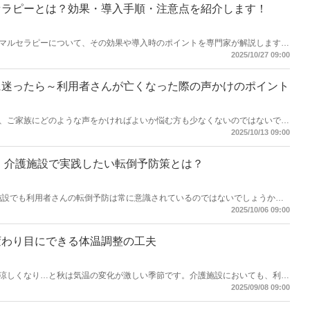
セラピーとは？効果・導入手順・注意点を紹介します！
マルセラピーについて、その効果や導入時のポイントを専門家が解説します。
興味がある方は必見です！【執筆者／専門家：後藤 晴紀】
2025/10/27 09:00
に迷ったら～利用者さんが亡くなった際の声かけのポイント
、ご家族にどのような声をかければよいか悩む方も少なくないのではないでし
のポイントや避けるべきNG例などを具体的に紹介します。【執筆者／専門
2025/10/13 09:00
日】介護施設で実践したい転倒予防策とは？
護施設でも利用者さんの転倒予防は常に意識されているのではないでしょうか。
だけでなく、職員さんの安全面も意識してみませんか？転倒予防としてできる
2025/10/06 09:00
分けて紹介します！【執筆者／専門家：古畑 佑奈】
変わり目にできる体温調整の工夫
涼しくなり…と秋は気温の変化が激しい季節です。介護施設においても、利用
ます。このような季節に介護施設で行う衣替えや、温度調整の工夫策について
2025/09/08 09:00
：羽吹さゆり】