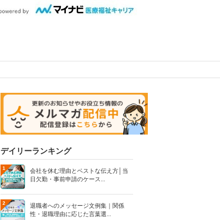
デイリーランキング
1
会社を休む理由とベストな伝え方│当
日欠勤・事前申請のケース...
2
退職者へのメッセージ文例集｜関係
性・退職理由に応じた言葉選...