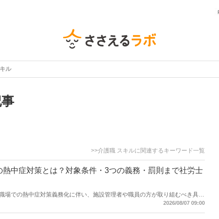
スキル
記事
>>介護職 スキルに関連するキーワード一覧
設の熱中症対策とは？対象条件・3つの義務・罰則まで社労士
職場での熱中症対策義務化に伴い、施設管理者や職員の方が取り組むべき具体
険労務士として活動する山本武尊さんに、詳しく解説していただきます。【執
2026/08/07 09:00