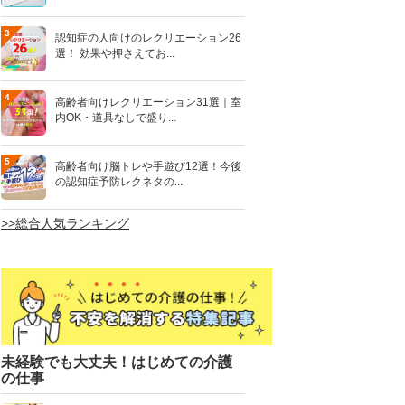
3
認知症の人向けのレクリエーション26
選！ 効果や押さえてお...
4
高齢者向けレクリエーション31選｜室
内OK・道具なしで盛り...
5
高齢者向け脳トレや手遊び12選！今後
の認知症予防レクネタの...
>>総合人気ランキング
未経験でも大丈夫！はじめての介護
の仕事