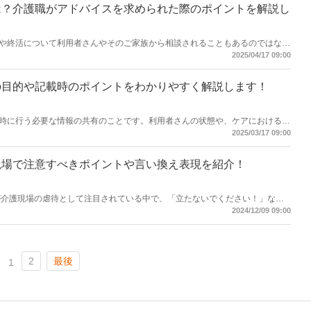
は？介護職がアドバイスを求められた際のポイントを解説し
や終活について利用者さんやそのご家族から相談されることもあるのではない
や終活について相談を受けた際に、介護職がスムーズに対応できるポイントを
2025/04/17 09:00
さゆり】
の目的や記載時のポイントをわかりやすく解説します！
時に行う必要な情報の共有のことです。利用者さんの状態や、ケアにおける注
かっていても、わかりやすく伝えるポイントがわからない…という職員さんも
2025/03/17 09:00
では、専門家が申し送りの目的や実施のポイントについて解説します！【執筆
現場で注意すべきポイントや言い換え表現を紹介！
体拘束が介護現場の虐待として注目されている中で、「立たないでください！」など
る、スピーチロック(言葉の拘束)として控えるべきであるとされています。こ
2024/12/09 09:00
ないために、介護職が注意すべきことや、言い換え例などを専門家が紹介しま
修者／専門家：伊達 伸一】
2
最後
1