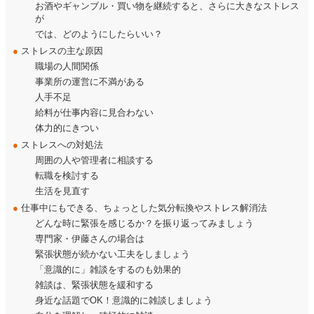
お酒やギャンブル・買い物を継続すると、さらに大きなストレス
が
では、どのようにしたらいい？
●
ストレスの主な原因
職場の人間関係
事業所の運営に不満がある
人手不足
給料が仕事内容に見合わない
体力的にきつい
●
ストレスへの対処法
周囲の人や管理者に相談する
転職を検討する
生活を見直す
●
仕事中にもできる、ちょっとした気分転換やストレス解消法
どんな時に緊張を感じるか？を振り返ってみましょう
専門家・伊藤さんの場合は
緊張状態が続かない工夫をしましょう
「意識的に」雑談をするのも効果的
雑談は、緊張状態を緩和する
身近な話題でOK！意識的に雑談しましょう