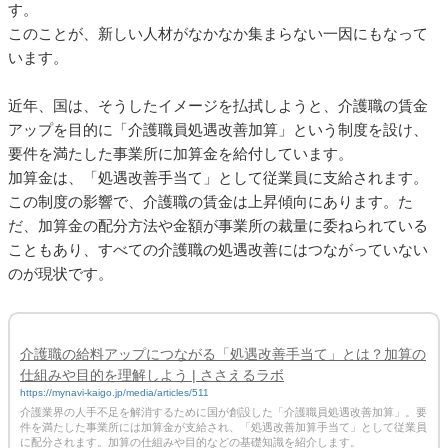
す。
このことが、新しい人材がなかなか集まらない一因にもなって
います。
近年、国は、そうしたイメージを払拭しようと、介護職の賃金
アップを目的に「介護職員処遇改善加算」という制度を設け、
要件を満たした事業所に加算金を給付しています。
加算金は、「処遇改善手当て」として従業員に支給されます。
この制度の影響で、介護職の賃金は上昇傾向にあります。た
だ、加算金の配分方法や金額が事業所の裁量に委ねられている
こともあり、すべての介護職の処遇改善にはつながっていない
のが現状です。
介護職の給料アップにつながる「処遇改善手当て」とは？加算の
仕組みや目的を理解しよう | ささえるラボ
https://mynavi-kaigo.jp/media/articles/511
介護業界の人手不足を解消するために国が創設した「介護職員処遇改善加算」。要
件を満たした事業所には加算金が支給され、「処遇改善加算手当て」として従業員
に配分されます。加算の仕組みや目的などの基礎知識を紹介します。