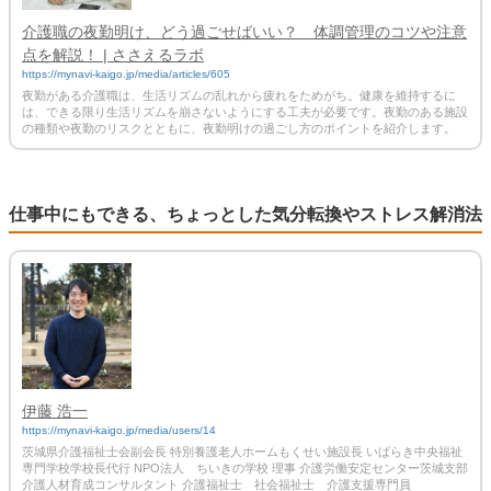
介護職の夜勤明け、どう過ごせばいい？ 体調管理のコツや注意
点を解説！ | ささえるラボ
https://mynavi-kaigo.jp/media/articles/605
夜勤がある介護職は、生活リズムの乱れから疲れをためがち。健康を維持するに
は、できる限り生活リズムを崩さないようにする工夫が必要です。夜勤のある施設
の種類や夜勤のリスクとともに、夜勤明けの過ごし方のポイントを紹介します。
仕事中にもできる、ちょっとした気分転換やストレス解消法
伊藤 浩一
https://mynavi-kaigo.jp/media/users/14
茨城県介護福祉士会副会長 特別養護老人ホームもくせい施設長 いばらき中央福祉
専門学校学校長代行 NPO法人 ちいきの学校 理事 介護労働安定センター茨城支部
介護人材育成コンサルタント 介護福祉士 社会福祉士 介護支援専門員