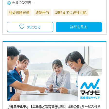
年収
292万円
～
社会保険完備
通勤手当
18時までに退社可能
詳細を見る
気になる
『募集停止中』【広島県／安芸郡海田町】日勤のみ♪サービス付き