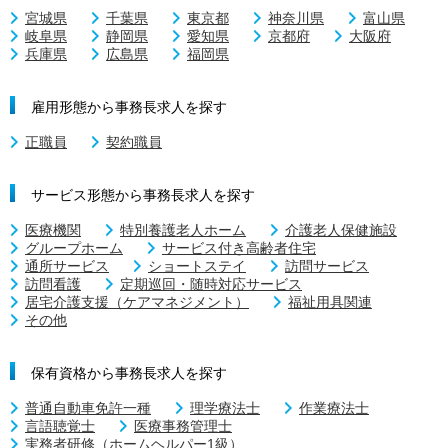
宮城県
千葉県
東京都
神奈川県
富山県
岐阜県
静岡県
愛知県
京都府
大阪府
兵庫県
広島県
福岡県
雇用形態から事務長求人を探す
正職員
契約職員
サービス形態から事務長求人を探す
医療機関
特別養護老人ホーム
介護老人保健施設
グループホーム
サービス付き高齢者住宅
通所サービス
ショートステイ
訪問サービス
訪問看護
定期巡回・随時対応サービス
居宅介護支援（ケアマネジメント）
福祉用具関連
その他
保有資格から事務長求人を探す
普通自動車免許一種
理学療法士
作業療法士
言語聴覚士
医療事務管理士
実務者研修（ホームヘルパー1級）