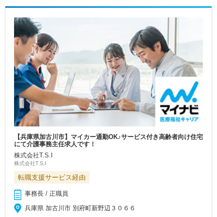
【兵庫県加古川市】マイカー通勤OK♪サービス付き高齢者向け住宅
にて介護事務主任求人です！
株式会社T.S.I
株式会社T.S.I
転職支援サービス経由
事務長 / 正職員
兵庫県 加古川市 別府町新野辺３０６６