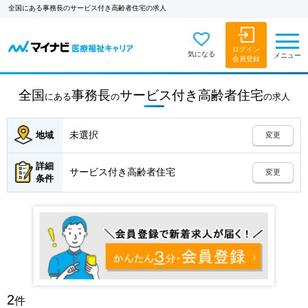
全国にある事務長のサービス付き高齢者住宅の求人
ログイン
気になる
メニュー
会員登録
全国
事務長
サービス付き高齢者住宅
にある
の
の
求人
未選択
地域
変更
詳細
サービス付き高齢者住宅
変更
条件
2
件