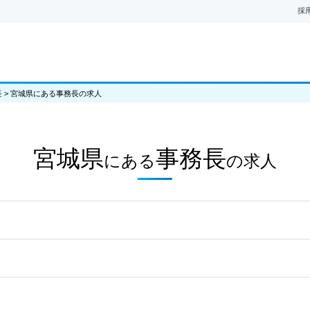
採
長
>
宮城県にある事務長の求人
宮城県
事務長
にある
の
求人