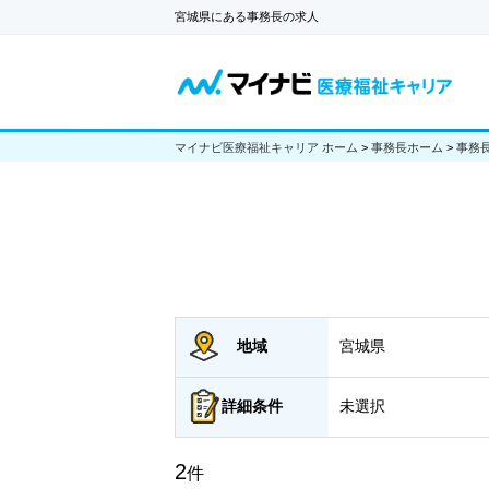
宮城県にある事務長の求人
マイナビ医療福祉キャリア ホーム
>
事務長ホーム
>
事務
地域
宮城県
詳細
条件
未選択
2
件