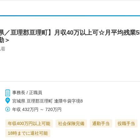
県／亘理郡亘理町】月収40万以上可☆月平均残業5
勤＞
ん荘
事務長 / 正職員
宮城県 亘理郡亘理町 逢隈牛袋字境8
年収
432万円
～
720万円
年収400万円以上可能
社会保険完備
通勤手当
役職手当
18時までに退社可能