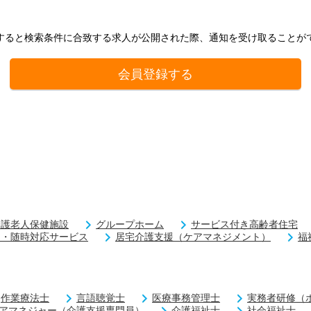
すると検索条件に合致する求人が公開された際、通知を受け取ることが
会員登録する
介護老人保健施設
グループホーム
サービス付き高齢者住宅
回・随時対応サービス
居宅介護支援（ケアマネジメント）
福
作業療法士
言語聴覚士
医療事務管理士
実務者研修（
アマネジャー（介護支援専門員）
介護福祉士
社会福祉士