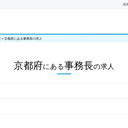
採
長
>
京都府にある事務長の求人
京都府
事務長
にある
の
求人