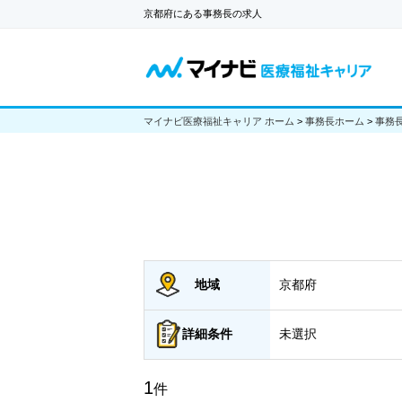
京都府にある事務長の求人
マイナビ医療福祉キャリア ホーム
>
事務長ホーム
>
事務
地域
京都府
詳細
条件
未選択
1
件