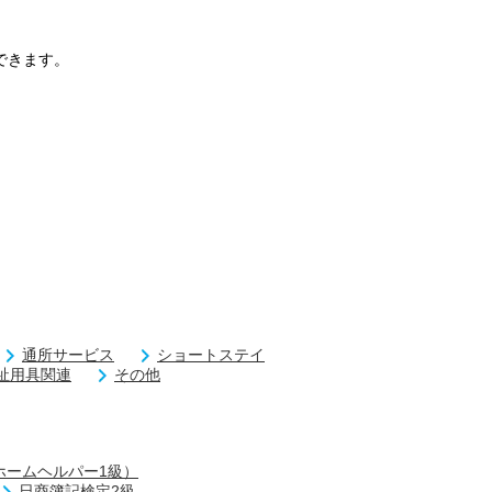
できます。
通所サービス
ショートステイ
祉用具関連
その他
ホームヘルパー1級）
日商簿記検定2級