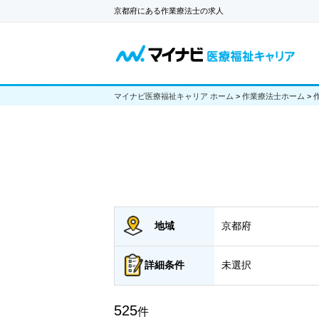
京都府にある作業療法士の求人
マイナビ医療福祉キャリア ホーム
>
作業療法士ホーム
>
地域
京都府
詳細
条件
未選択
525
件