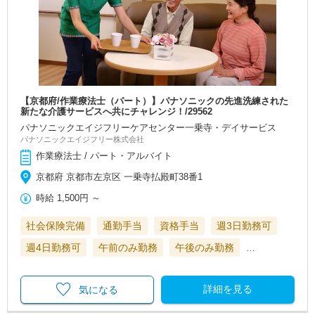
【京都府/作業療法士（パート）】パナソニックの先進洗練された
新たな介護サービスへ共にチャレンジ！/29562
パナソニックエイジフリーケアセンター一乗寺・デイサービス
パナソニックエイジフリー株式会社
作業療法士 / パート・アルバイト
京都府 京都市左京区 一乗寺払殿町38番1
時給
1,500円
～
社会保険完備
通勤手当
資格手当
週3日勤務可
週4日勤務可
午前のみ勤務
午後のみ勤務
…
詳細を見る
気になる