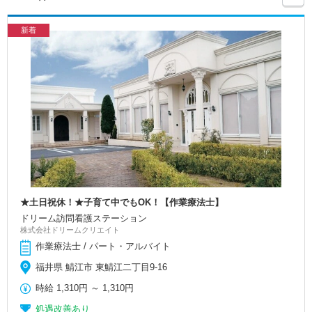
新着
★土日祝休！★子育て中でもOK！【作業療法士】
ドリーム訪問看護ステーション
株式会社ドリームクリエイト
作業療法士 / パート・アルバイト
福井県 鯖江市 東鯖江二丁目9-16
時給
1,310円
～
1,310円
処遇改善あり