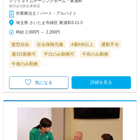
グッドタイムナーシングホーム・東浦和
株式会社創生事業団
作業療法士 / パート・アルバイト
埼玉県 さいたま市緑区 東浦和3-11-3
時給
2,000円
～
2,200円
髪型自由
社会保険完備
4週8休以上
通勤手当
週3日勤務可
平日のみ勤務可
午前のみ勤務
午後のみ勤務
…
詳細を見る
気になる