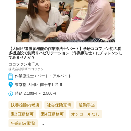
【大田区/看護多機能の作業療法士/パート】学研ココファン初の看
多機施設で訪問リハビリテーション（作業療法士）にチャレンジし
てみませんか？
ココファン南千束
株式会社学研ココファン
作業療法士 / パート・アルバイト
東京都 大田区 南千束1-21-9
時給
2,100円
～
2,500円
扶養控除内考慮
社会保険完備
通勤手当
週3日勤務可
週4日勤務可
オンコールなし
午前のみ勤務
…