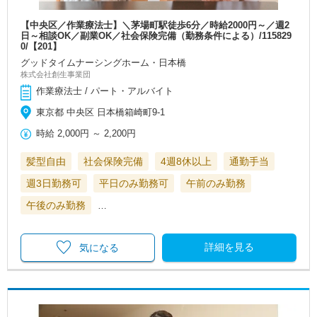
【中央区／作業療法士】＼茅場町駅徒歩6分／時給2000円～／週2
日～相談OK／副業OK／社会保険完備（勤務条件による）/115829
0/【201】
グッドタイムナーシングホーム・日本橋
株式会社創生事業団
作業療法士 / パート・アルバイト
東京都 中央区 日本橋箱崎町9-1
時給
2,000円
～
2,200円
髪型自由
社会保険完備
4週8休以上
通勤手当
週3日勤務可
平日のみ勤務可
午前のみ勤務
午後のみ勤務
…
詳細を見る
気になる