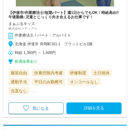
【伊達市/作業療法士/短期パート】週1日からでもOK！時給高め!!
午後勤務♪児童とじっくり向き合えるお仕事です！
まぁぶるキッズ
株式会社メディアス
作業療法士 / パート・アルバイト
北海道 伊達市 舟岡町161-1 フラットビル1階
時給
1,350円
～
1,600円
処遇改善あり
服装自由
扶養控除内考慮
研修制度
土日祝休
通勤手当
平日のみ勤務可
オンコールなし
当直なし
…
詳細を見る
気になる