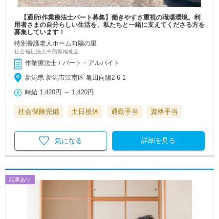
【通所/作業療法士パート募集】働きやすさ重視の職場環境。利
用者さまの自分らしい生活を、私たちと一緒に支えてくださる方を
募集しています！
特別養護老人ホーム向陽の里
社会福祉法人中蒲原福祉会
作業療法士 / パート・アルバイト
新潟県 新潟市江南区 亀田向陽2-6-1
時給
1,420円
～
1,420円
社会保険完備
土日祝休
通勤手当
資格手当
詳細を見る
気になる
記事あり