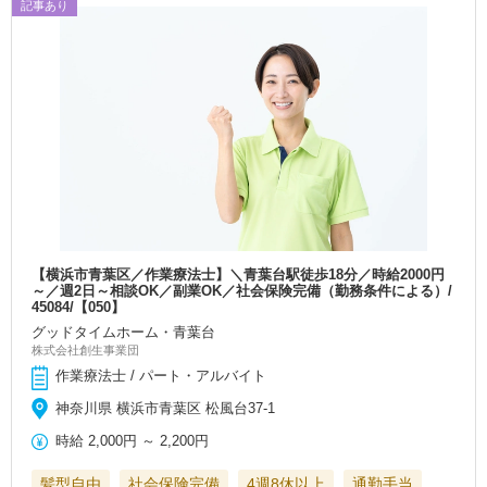
記事あり
【横浜市青葉区／作業療法士】＼青葉台駅徒歩18分／時給2000円
～／週2日～相談OK／副業OK／社会保険完備（勤務条件による）/
45084/【050】
グッドタイムホーム・青葉台
株式会社創生事業団
作業療法士 / パート・アルバイト
神奈川県 横浜市青葉区 松風台37-1
時給
2,000円
～
2,200円
髪型自由
社会保険完備
4週8休以上
通勤手当