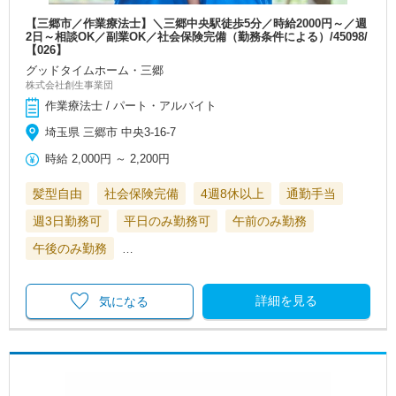
【三郷市／作業療法士】＼三郷中央駅徒歩5分／時給2000円～／週
2日～相談OK／副業OK／社会保険完備（勤務条件による）/45098/
【026】
グッドタイムホーム・三郷
株式会社創生事業団
作業療法士 / パート・アルバイト
埼玉県 三郷市 中央3-16-7
時給
2,000円
～
2,200円
髪型自由
社会保険完備
4週8休以上
通勤手当
週3日勤務可
平日のみ勤務可
午前のみ勤務
午後のみ勤務
…
詳細を見る
気になる