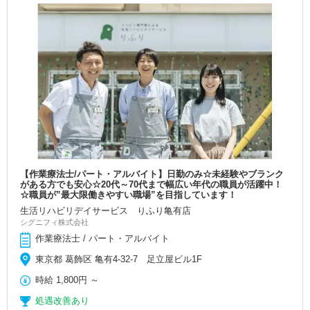
【作業療法士/パート・アルバイト】日勤のみ☆未経験やブランク
がある方でも安心☆20代～70代まで幅広い年代の職員が活躍中！
☆職員が”最大限働きやすい職場”を目指しています！
生活リハビリデイサービス りふり亀有店
シグニフィ株式会社
作業療法士 / パート・アルバイト
東京都 葛飾区 亀有4-32-7 足立屋ビル1F
時給
1,800円
～
処遇改善あり