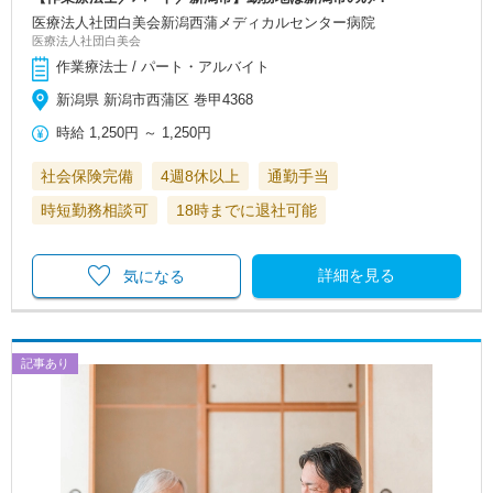
医療法人社団白美会新潟西蒲メディカルセンター病院
医療法人社団白美会
作業療法士 / パート・アルバイト
新潟県 新潟市西蒲区 巻甲4368
時給
1,250円
～
1,250円
社会保険完備
4週8休以上
通勤手当
時短勤務相談可
18時までに退社可能
詳細を見る
気になる
記事あり