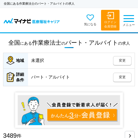
全国にある作業療法士のパート・アルバイトの求人
ログイン
気になる
メニュー
会員登録
全国
作業療法士
パート・アルバイト
にある
の
の
求人
未選択
地域
変更
詳細
パート・アルバイト
変更
条件
3489
件