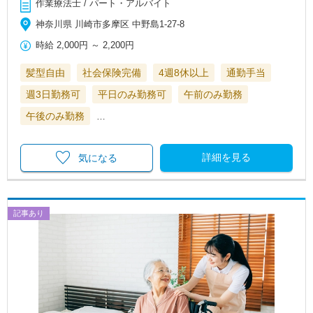
作業療法士 / パート・アルバイト
神奈川県 川崎市多摩区 中野島1-27-8
時給
2,000円
～
2,200円
髪型自由
社会保険完備
4週8休以上
通勤手当
週3日勤務可
平日のみ勤務可
午前のみ勤務
午後のみ勤務
…
詳細を見る
気になる
記事あり