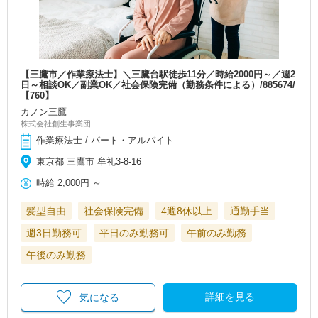
【三鷹市／作業療法士】＼三鷹台駅徒歩11分／時給2000円～／週2
日～相談OK／副業OK／社会保険完備（勤務条件による）/885674/
【760】
カノン三鷹
株式会社創生事業団
作業療法士 / パート・アルバイト
東京都 三鷹市 牟礼3-8-16
時給
2,000円
～
髪型自由
社会保険完備
4週8休以上
通勤手当
週3日勤務可
平日のみ勤務可
午前のみ勤務
午後のみ勤務
…
詳細を見る
気になる