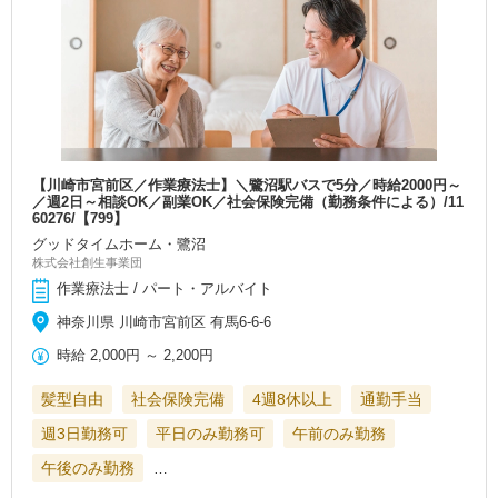
【川崎市宮前区／作業療法士】＼鷺沼駅バスで5分／時給2000円～
／週2日～相談OK／副業OK／社会保険完備（勤務条件による）/11
60276/【799】
グッドタイムホーム・鷺沼
株式会社創生事業団
作業療法士 / パート・アルバイト
神奈川県 川崎市宮前区 有馬6-6-6
時給
2,000円
～
2,200円
髪型自由
社会保険完備
4週8休以上
通勤手当
週3日勤務可
平日のみ勤務可
午前のみ勤務
午後のみ勤務
…