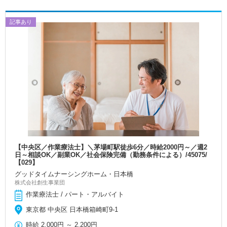
記事あり
【中央区／作業療法士】＼茅場町駅徒歩6分／時給2000円～／週2
日～相談OK／副業OK／社会保険完備（勤務条件による）/45075/
【029】
グッドタイムナーシングホーム・日本橋
株式会社創生事業団
作業療法士 / パート・アルバイト
東京都 中央区 日本橋箱崎町9-1
時給
2,000円
～
2,200円