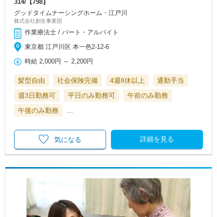
314/【798】
グッドタイムナーシングホーム・江戸川
株式会社創生事業団
作業療法士 / パート・アルバイト
東京都 江戸川区 本一色2-12-6
時給
2,000円
～
2,200円
髪型自由
社会保険完備
4週8休以上
通勤手当
週3日勤務可
平日のみ勤務可
午前のみ勤務
午後のみ勤務
…
詳細を見る
気になる