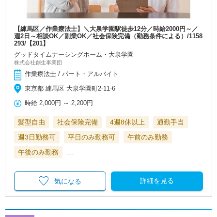
【練馬区／作業療法士】＼大泉学園駅徒歩12分／時給2000円～／
週2日～相談OK／副業OK／社会保険完備（勤務条件による）/1158
293/【201】
グッドタイムナーシングホーム・大泉学園
株式会社創生事業団
作業療法士 / パート・アルバイト
東京都 練馬区 大泉学園町2-11-6
時給
2,000円
～
2,200円
髪型自由
社会保険完備
4週8休以上
通勤手当
週3日勤務可
平日のみ勤務可
午前のみ勤務
午後のみ勤務
…
詳細を見る
気になる