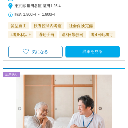
東京都 世田谷区 瀬田1-25-4
時給
1,900円
～
1,900円
髪型自由
扶養控除内考慮
社会保険完備
4週8休以上
通勤手当
週3日勤務可
週4日勤務可
詳細を見る
気になる
記事あり