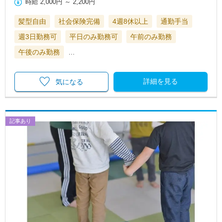
時給
2,000円
～
2,200円
髪型自由
社会保険完備
4週8休以上
通勤手当
週3日勤務可
平日のみ勤務可
午前のみ勤務
午後のみ勤務
…
詳細を見る
気になる
記事あり