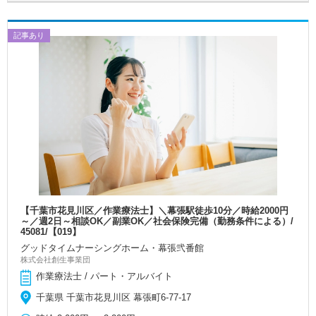
記事あり
【千葉市花見川区／作業療法士】＼幕張駅徒歩10分／時給2000円
～／週2日～相談OK／副業OK／社会保険完備（勤務条件による）/
45081/【019】
グッドタイムナーシングホーム・幕張弐番館
株式会社創生事業団
作業療法士 / パート・アルバイト
千葉県 千葉市花見川区 幕張町6-77-17