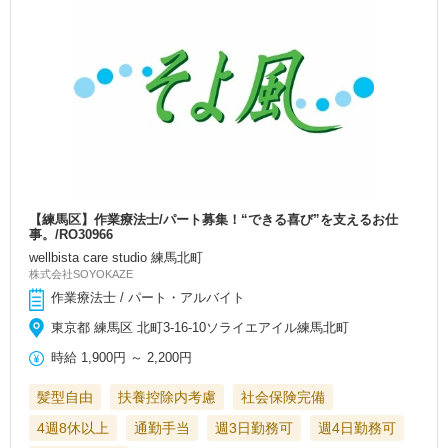
【練馬区】作業療法士/パート募集！“できる喜び”を支えるお仕
事。/RO30966
wellbista care studio 練馬北町
株式会社SOYOKAZE
作業療法士 / パート・アルバイト
東京都 練馬区 北町3-16-10ソライエアイル練馬北町
時給
1,900円
～
2,200円
髪型自由
扶養控除内考慮
社会保険完備
4週8休以上
通勤手当
週3日勤務可
週4日勤務可