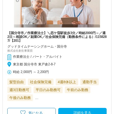
【国分寺市／作業療法士】＼恋ケ窪駅徒歩3分／時給2000円～／週
2日～相談OK／副業OK／社会保険完備（勤務条件による）/115828
7/【201】
グッドタイムナーシングホーム・国分寺
株式会社創生事業団
作業療法士 / パート・アルバイト
東京都 国分寺市 東戸倉2-8-7
時給
2,000円
～
2,200円
髪型自由
社会保険完備
4週8休以上
通勤手当
週3日勤務可
平日のみ勤務可
午前のみ勤務
午後のみ勤務
…
詳細を見る
気になる