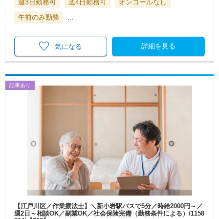
週3日勤務可
週4日勤務可
オンコールなし
午前のみ勤務
…
詳細を見る
気になる
記事あり
【江戸川区／作業療法士】＼新小岩駅バスで5分／時給2000円～／
週2日～相談OK／副業OK／社会保険完備（勤務条件による）/1158