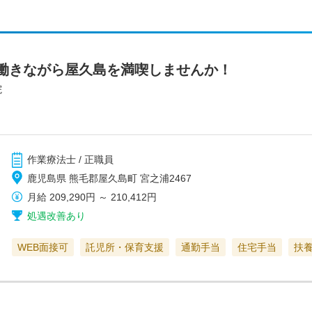
働きながら屋久島を満喫しませんか！
院
作業療法士 / 正職員
鹿児島県 熊毛郡屋久島町 宮之浦2467
月給
209,290円
～
210,412円
処遇改善あり
WEB面接可
託児所・保育支援
通勤手当
住宅手当
扶