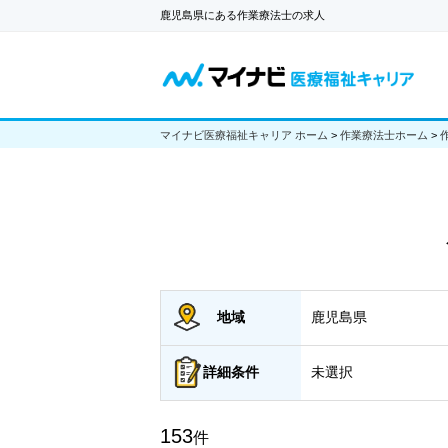
鹿児島県にある作業療法士の求人
マイナビ医療福祉キャリア ホーム
>
作業療法士ホーム
>
地域
鹿児島県
詳細
条件
未選択
153
件