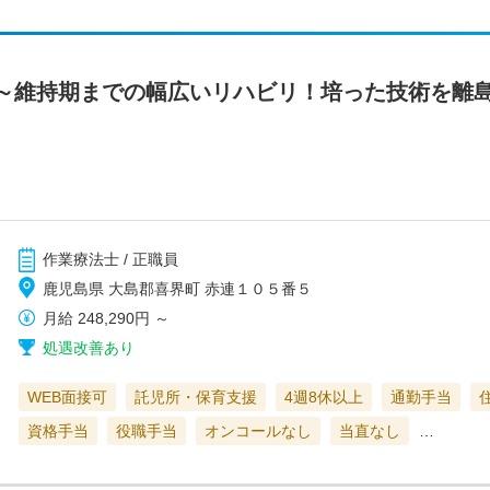
～維持期までの幅広いリハビリ！培った技術を離
作業療法士 / 正職員
鹿児島県 大島郡喜界町 赤連１０５番５
月給
248,290円
～
処遇改善あり
WEB面接可
託児所・保育支援
4週8休以上
通勤手当
資格手当
役職手当
オンコールなし
当直なし
…