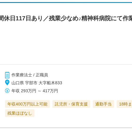
間休日117日あり／残業少なめ♪精神科病院にて作
作業療法士 / 正職員
山口県 宇部市 大字船木833
年収
293万円
～
417万円
年収400万円以上可能
託児所・保育支援
通勤手当
18時
残業ほぼなし