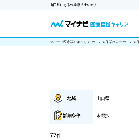
山口県にある作業療法士の求人
マイナビ医療福祉キャリア ホーム
>
作業療法士ホーム
>
地域
山口県
詳細
条件
未選択
77
件