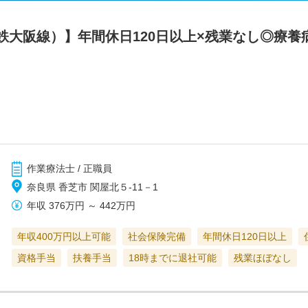
鉄大阪線）】年間休日120日以上×残業なし◎療養
作業療法士 / 正職員
奈良県 香芝市 関屋北５‐11－1
年収
376万円
～
442万円
年収400万円以上可能
社会保険完備
年間休日120日以上
資格手当
扶養手当
18時までに退社可能
残業ほぼなし