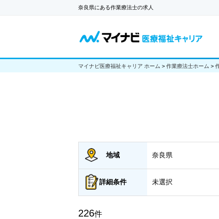
奈良県にある作業療法士の求人
マイナビ医療福祉キャリア ホーム
>
作業療法士ホーム
>
地域
奈良県
詳細
条件
未選択
226
件