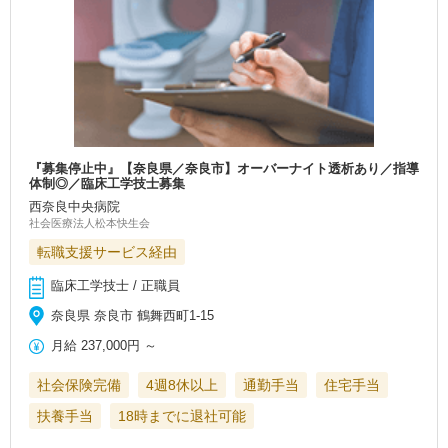
『募集停止中』【奈良県／奈良市】オーバーナイト透析あり／指導
体制◎／臨床工学技士募集
西奈良中央病院
社会医療法人松本快生会
転職支援サービス経由
臨床工学技士 / 正職員
奈良県 奈良市 鶴舞西町1-15
月給
237,000円
～
社会保険完備
4週8休以上
通勤手当
住宅手当
扶養手当
18時までに退社可能