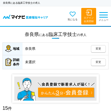
奈良県にある臨床工学技士の求人
ログイン
気になる
メニュー
会員登録
奈良県
臨床工学技士
にある
の
求人
奈良県
地域
変更
詳細
未選択
変更
条件
15
件