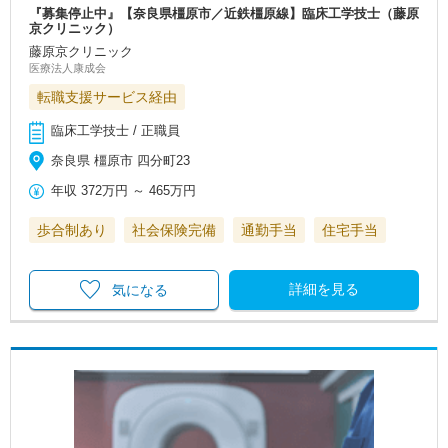
『募集停止中』【奈良県橿原市／近鉄橿原線】臨床工学技士（藤原
京クリニック）
藤原京クリニック
医療法人康成会
転職支援サービス経由
臨床工学技士 / 正職員
奈良県 橿原市 四分町23
年収
372万円
～
465万円
歩合制あり
社会保険完備
通勤手当
住宅手当
詳細を見る
気になる