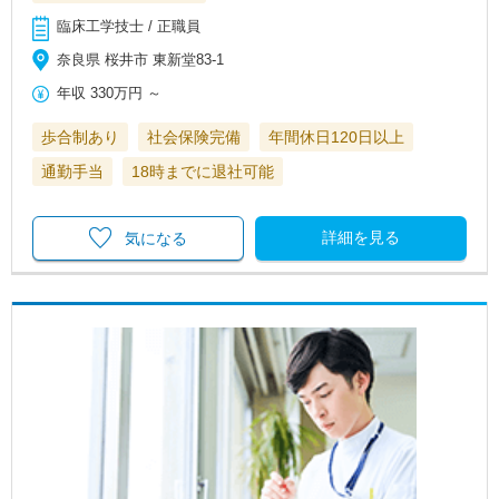
臨床工学技士 / 正職員
奈良県 桜井市 東新堂83-1
年収
330万円
～
歩合制あり
社会保険完備
年間休日120日以上
通勤手当
18時までに退社可能
詳細を見る
気になる