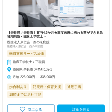
【奈良県／奈良市】賞与4.3か月★高度医療に携わる事ができる急
性期病院＜臨床工学技士＞
医療法人康仁会 西の京病院
医療法人康仁会 西の京病院
転職支援サービス経由
臨床工学技士 / 正職員
奈良県 奈良市 六条町102-1
月給
223,000円
～
338,000円
歩合制あり
託児所・保育支援
通勤手当
18時までに退社可能
詳細を見る
気になる