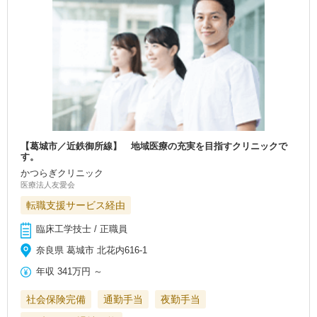
【葛城市／近鉄御所線】 地域医療の充実を目指すクリニックで
す。
かつらぎクリニック
医療法人友愛会
転職支援サービス経由
臨床工学技士 / 正職員
奈良県 葛城市 北花内616-1
年収
341万円
～
社会保険完備
通勤手当
夜勤手当