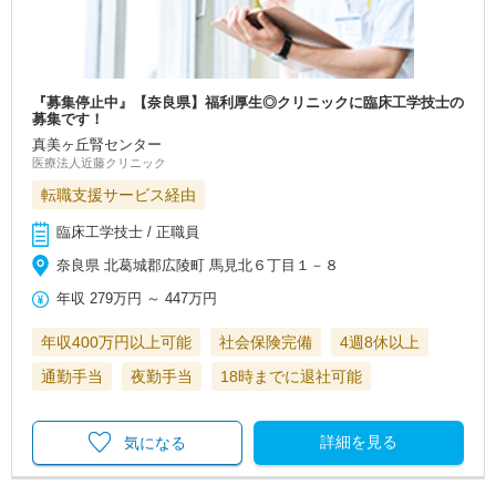
『募集停止中』【奈良県】福利厚生◎クリニックに臨床工学技士の
募集です！
真美ヶ丘腎センター
医療法人近藤クリニック
転職支援サービス経由
臨床工学技士 / 正職員
奈良県 北葛城郡広陵町 馬見北６丁目１－８
年収
279万円
～
447万円
年収400万円以上可能
社会保険完備
4週8休以上
通勤手当
夜勤手当
18時までに退社可能
詳細を見る
気になる