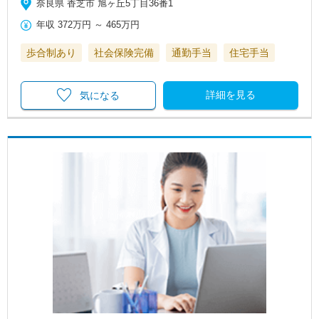
奈良県 香芝市 旭ヶ丘5丁目36番1
年収
372万円
～
465万円
歩合制あり
社会保険完備
通勤手当
住宅手当
詳細を見る
気になる