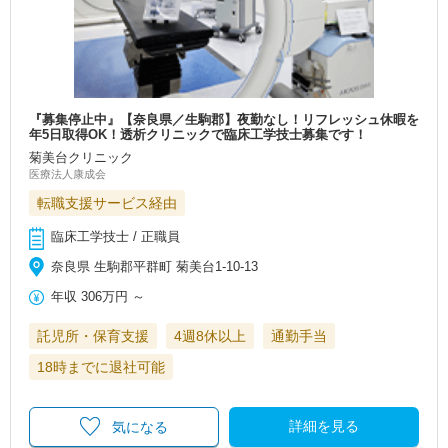
『募集停止中』【奈良県／生駒郡】夜勤なし！リフレッシュ休暇を
年5日取得OK！透析クリニックで臨床工学技士募集です！
菊美台クリニック
医療法人康成会
転職支援サービス経由
臨床工学技士 / 正職員
奈良県 生駒郡平群町 菊美台1-10-13
年収
306万円
～
託児所・保育支援
4週8休以上
通勤手当
18時までに退社可能
詳細を見る
気になる