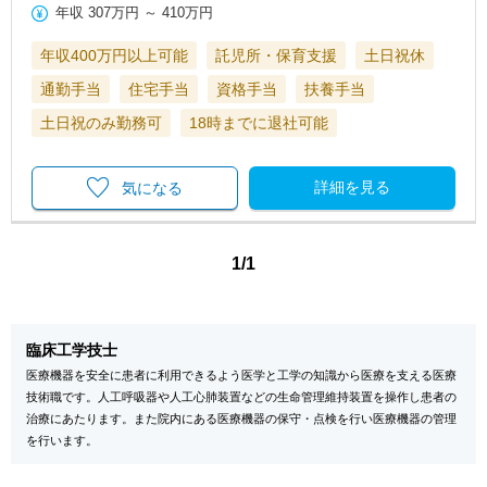
年収
307万円
～
410万円
年収400万円以上可能
託児所・保育支援
土日祝休
通勤手当
住宅手当
資格手当
扶養手当
土日祝のみ勤務可
18時までに退社可能
詳細を見る
気になる
1/1
臨床工学技士
医療機器を安全に患者に利用できるよう医学と工学の知識から医療を支える医療
技術職です。人工呼吸器や人工心肺装置などの生命管理維持装置を操作し患者の
治療にあたります。また院内にある医療機器の保守・点検を行い医療機器の管理
を行います。