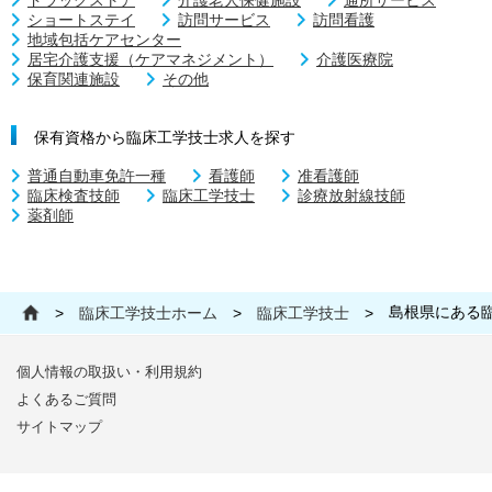
ドラッグストア
介護老人保健施設
通所サービス
ショートステイ
訪問サービス
訪問看護
地域包括ケアセンター
居宅介護支援（ケアマネジメント）
介護医療院
保育関連施設
その他
保有資格から臨床工学技士求人を探す
普通自動車免許一種
看護師
准看護師
臨床検査技師
臨床工学技士
診療放射線技師
薬剤師
島根県にある
>
臨床工学技士ホーム
>
臨床工学技士
>
個人情報の取扱い・利用規約
よくあるご質問
サイトマップ