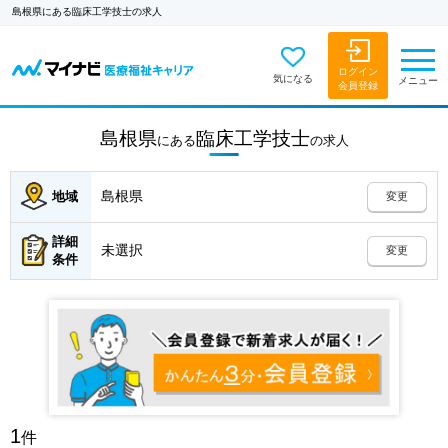
島根県にある臨床工学技士の求人
ログイン
気になる
メニュー
会員登録
島根県
臨床工学技士
にある
の
求人
島根県
地域
変更
詳細
未選択
変更
条件
1
件