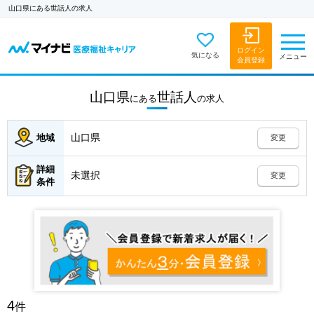
山口県にある世話人の求人
ログイン
気になる
メニュー
会員登録
山口県
世話人
にある
の
求人
山口県
地域
変更
詳細
未選択
変更
条件
4
件