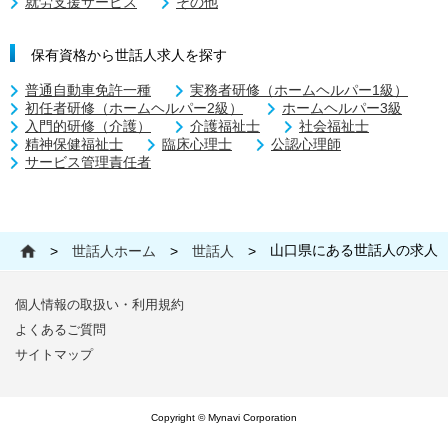
就労支援サービス
その他
保有資格から世話人求人を探す
普通自動車免許一種
実務者研修（ホームヘルパー1級）
初任者研修（ホームヘルパー2級）
ホームヘルパー3級
入門的研修（介護）
介護福祉士
社会福祉士
精神保健福祉士
臨床心理士
公認心理師
サービス管理責任者
山口県にある世話人の求人
>
世話人ホーム
>
世話人
>
個人情報の取扱い・利用規約
よくあるご質問
サイトマップ
Copyright © Mynavi Corporation