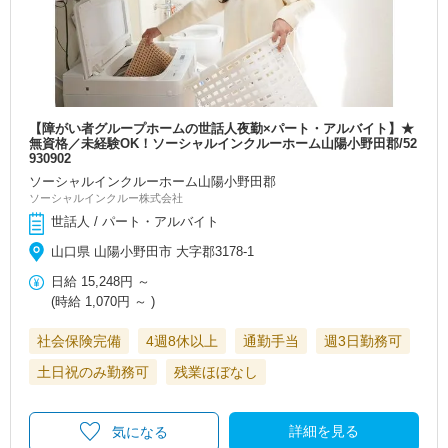
【障がい者グループホームの世話人夜勤×パート・アルバイト】★
無資格／未経験OK！ソーシャルインクルーホーム山陽小野田郡/52
930902
ソーシャルインクルーホーム山陽小野田郡
ソーシャルインクルー株式会社
世話人 / パート・アルバイト
山口県 山陽小野田市 大字郡3178-1
日給
15,248円
～
(時給
1,070円
～ )
社会保険完備
4週8休以上
通勤手当
週3日勤務可
土日祝のみ勤務可
残業ほぼなし
詳細を見る
気になる