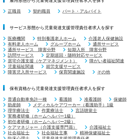
雇用形態から児童発達支援管理責任者求人を探す
正職員
契約職員
パート・アルバイト
サービス形態から児童発達支援管理責任者求人を探す
医療機関
特別養護老人ホーム
介護老人保健施設
有料老人ホーム
グループホーム
通所サービス
通所サービス 障害分野
短期入所 障害分野
訪問サービス
定期巡回・随時対応サービス
居宅介護支援（ケアマネジメント）
障がい者福祉関連
児童福祉関連
就労支援サービス
障害児入所サービス
保育関連施設
その他
保有資格から児童発達支援管理責任者求人を探す
普通自動車免許一種
看護師
准看護師
保健師
助産師
メディカルケアワーカー（看護助手）1級
理学療法士
作業療法士
言語聴覚士
実務者研修（ホームヘルパー1級）
初任者研修（ホームヘルパー2級）
ケアマネジャー（介護支援専門員）
介護福祉士
社会福祉士
社会福祉主事
精神保健福祉士
臨床心理士
児童発達支援管理責任者