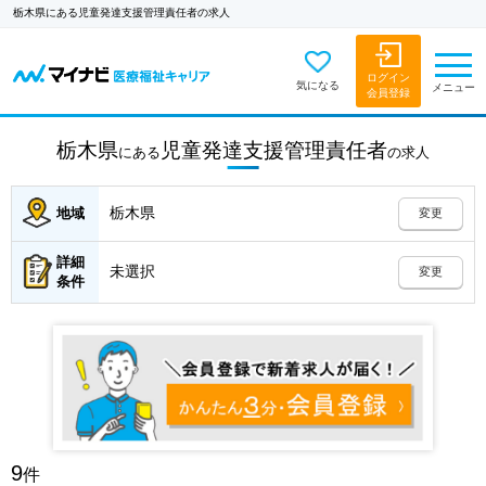
栃木県にある児童発達支援管理責任者の求人
ログイン
気になる
メニュー
会員登録
栃木県
児童発達支援管理責任者
にある
の
求人
栃木県
地域
変更
詳細
未選択
変更
条件
9
件