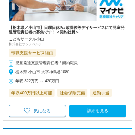
【栃木県／小山市】日曜日休み♪放課後等デイサービスにて児童発
達管理責任者の募集です！＜契約社員＞
こどもサークル小山
株式会社サシノベルテ
転職支援サービス経由
児童発達支援管理責任者 / 契約職員
栃木県 小山市 大字神鳥谷1080
年収
322万円
～
420万円
年収400万円以上可能
社会保険完備
通勤手当
詳細を見る
気になる