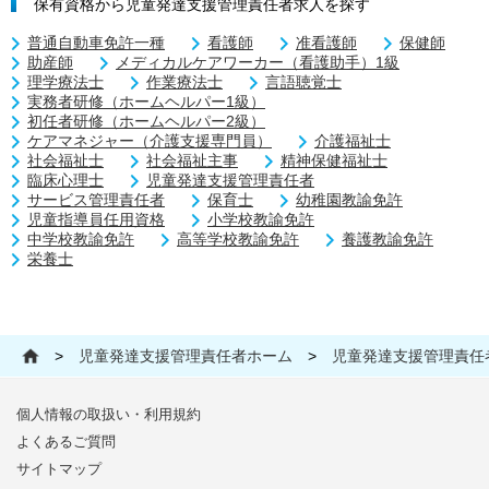
保有資格から児童発達支援管理責任者求人を探す
普通自動車免許一種
看護師
准看護師
保健師
助産師
メディカルケアワーカー（看護助手）1級
理学療法士
作業療法士
言語聴覚士
実務者研修（ホームヘルパー1級）
初任者研修（ホームヘルパー2級）
ケアマネジャー（介護支援専門員）
介護福祉士
社会福祉士
社会福祉主事
精神保健福祉士
臨床心理士
児童発達支援管理責任者
サービス管理責任者
保育士
幼稚園教諭免許
児童指導員任用資格
小学校教諭免許
中学校教諭免許
高等学校教諭免許
養護教諭免許
栄養士
>
児童発達支援管理責任者ホーム
>
児童発達支援管理責任
個人情報の取扱い・利用規約
よくあるご質問
サイトマップ