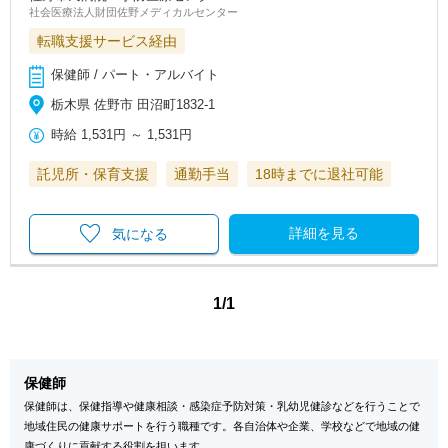
社会医療法人財団佐野メディカルセンター
転職支援サービス経由
保健師 / パート・アルバイト
栃木県 佐野市 田沼町1832‐1
時給
1,531円
～
1,531円
託児所・保育支援
通勤手当
18時までに退社可能
詳細を見る
気になる
1/1
保健師
保健師は、保健指導や健康相談・感染症予防対策・乳幼児健診などを行うことで
地域住民の健康サポートを行う職種です。各自治体や企業、学校などで地域の健
康づくりに貢献する役割を担います。