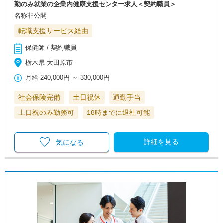
勤のみ就業の企業内健康支援センター求人＜契約職員＞
名称非公開
転職支援サービス経由
保健師 / 契約職員
栃木県 大田原市
月給
240,000円
～
330,000円
社会保険完備
土日祝休
通勤手当
土日祝のみ勤務可
18時までに退社可能
詳細を見る
気になる