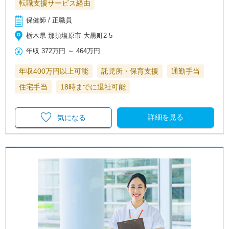
転職支援サービス経由
保健師 / 正職員
栃木県 那須塩原市 大黒町2-5
年収
372万円
～
464万円
年収400万円以上可能
託児所・保育支援
通勤手当
住宅手当
18時までに退社可能
詳細を見る
気になる