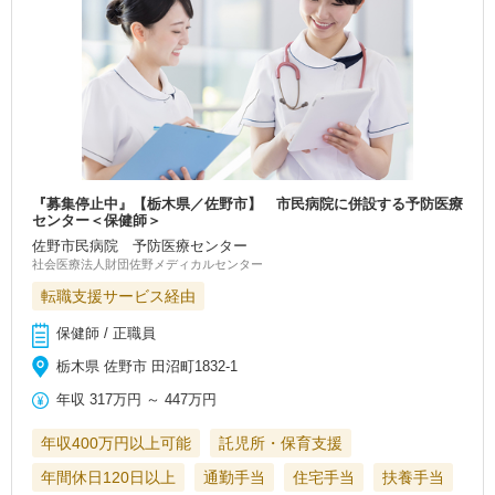
『募集停止中』【栃木県／佐野市】 市民病院に併設する予防医療
センター＜保健師＞
佐野市民病院 予防医療センター
社会医療法人財団佐野メディカルセンター
転職支援サービス経由
保健師 / 正職員
栃木県 佐野市 田沼町1832‐1
年収
317万円
～
447万円
年収400万円以上可能
託児所・保育支援
年間休日120日以上
通勤手当
住宅手当
扶養手当