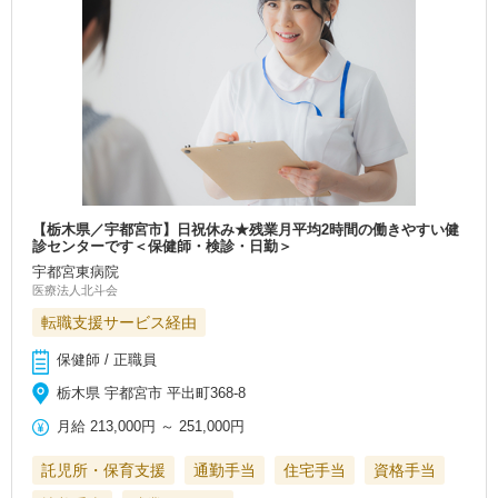
【栃木県／宇都宮市】日祝休み★残業月平均2時間の働きやすい健
診センターです＜保健師・検診・日勤＞
宇都宮東病院
医療法人北斗会
転職支援サービス経由
保健師 / 正職員
栃木県 宇都宮市 平出町368-8
月給
213,000円
～
251,000円
託児所・保育支援
通勤手当
住宅手当
資格手当