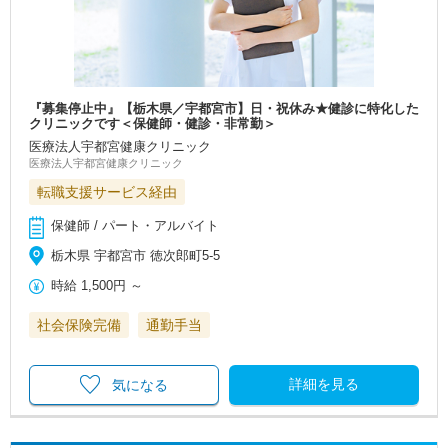
『募集停止中』【栃木県／宇都宮市】日・祝休み★健診に特化した
クリニックです＜保健師・健診・非常勤＞
医療法人宇都宮健康クリニック
医療法人宇都宮健康クリニック
転職支援サービス経由
保健師 / パート・アルバイト
栃木県 宇都宮市 徳次郎町5-5
時給
1,500円
～
社会保険完備
通勤手当
詳細を見る
気になる