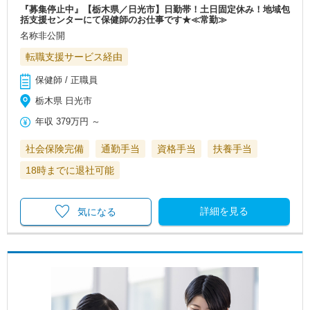
『募集停止中』【栃木県／日光市】日勤帯！土日固定休み！地域包
括支援センターにて保健師のお仕事です★≪常勤≫
名称非公開
転職支援サービス経由
保健師 / 正職員
栃木県 日光市
年収
379万円
～
社会保険完備
通勤手当
資格手当
扶養手当
18時までに退社可能
詳細を見る
気になる