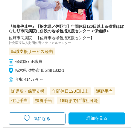
『募集停止中』【栃木県／佐野市】年間休日120日以上＆残業ほぼ
なし◎市民病院に併設の地域包括支援センター＜保健師＞
佐野市民病院 【佐野市地域包括支援センター】
社会医療法人財団佐野メディカルセンター
転職支援サービス経由
保健師 / 正職員
栃木県 佐野市 田沼町1832‐1
年収
414万円
～
託児所・保育支援
年間休日120日以上
通勤手当
住宅手当
扶養手当
18時までに退社可能
詳細を見る
気になる