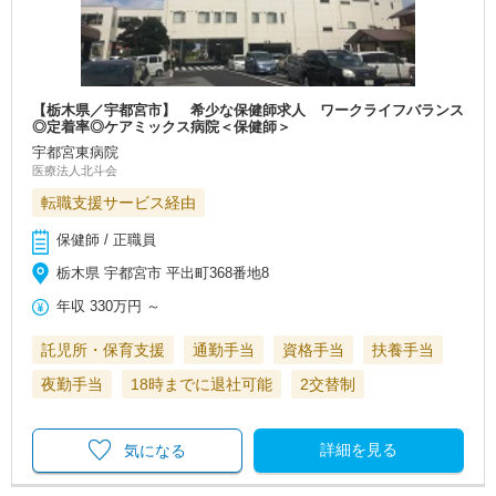
【栃木県／宇都宮市】 希少な保健師求人 ワークライフバランス
◎定着率◎ケアミックス病院＜保健師＞
宇都宮東病院
医療法人北斗会
転職支援サービス経由
保健師 / 正職員
栃木県 宇都宮市 平出町368番地8
年収
330万円
～
託児所・保育支援
通勤手当
資格手当
扶養手当
夜勤手当
18時までに退社可能
2交替制
詳細を見る
気になる