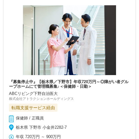
『募集停止中』【栃木県／下野市】年収720万円～◎障がい者グル
ープホームにて管理職募集♪＜保健師・日勤＞
ABCリビング下野自治医大
株式会社アトラクションホールディングス
転職支援サービス経由
保健師 / 正職員
栃木県 下野市 小金井2282‐7
年収
720万円
～
900万円