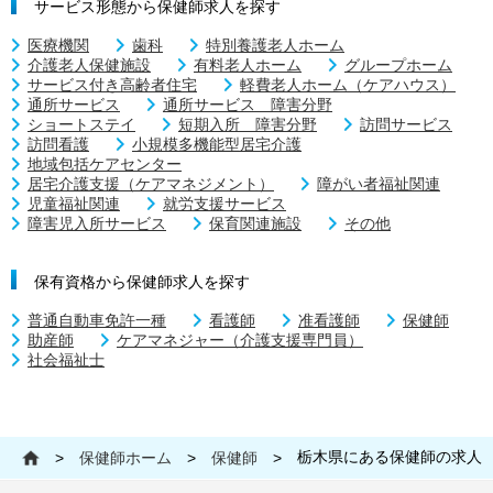
サービス形態から保健師求人を探す
医療機関
歯科
特別養護老人ホーム
介護老人保健施設
有料老人ホーム
グループホーム
サービス付き高齢者住宅
軽費老人ホーム（ケアハウス）
通所サービス
通所サービス 障害分野
ショートステイ
短期入所 障害分野
訪問サービス
訪問看護
小規模多機能型居宅介護
地域包括ケアセンター
居宅介護支援（ケアマネジメント）
障がい者福祉関連
児童福祉関連
就労支援サービス
障害児入所サービス
保育関連施設
その他
保有資格から保健師求人を探す
普通自動車免許一種
看護師
准看護師
保健師
助産師
ケアマネジャー（介護支援専門員）
社会福祉士
栃木県にある保健師の求人
>
保健師ホーム
>
保健師
>