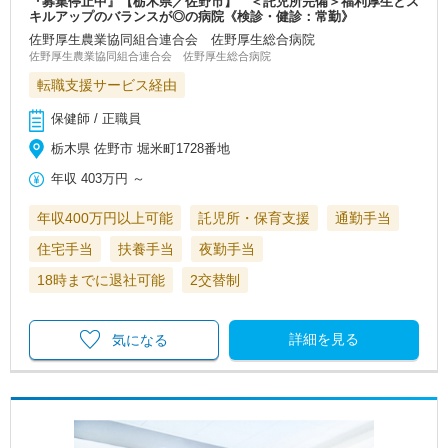
『募集停止中』【栃木県／佐野市】 ＜託児所完備＞福利厚生とス
キルアップのバランスが◎の病院《検診・健診：常勤》
佐野厚生農業協同組合連合会 佐野厚生総合病院
佐野厚生農業協同組合連合会 佐野厚生総合病院
転職支援サービス経由
保健師 / 正職員
栃木県 佐野市 堀米町1728番地
年収
403万円
～
年収400万円以上可能
託児所・保育支援
通勤手当
住宅手当
扶養手当
夜勤手当
18時までに退社可能
2交替制
詳細を見る
気になる