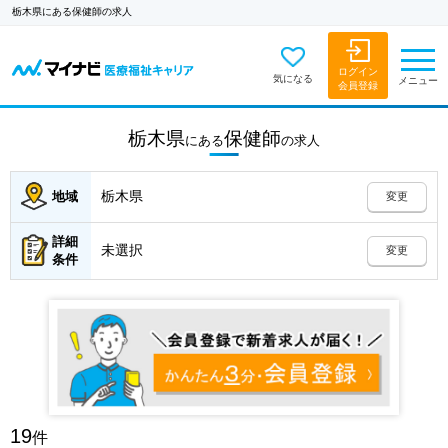
栃木県にある保健師の求人
ログイン
気になる
メニュー
会員登録
栃木県
保健師
にある
の
求人
栃木県
地域
変更
詳細
未選択
変更
条件
19
件