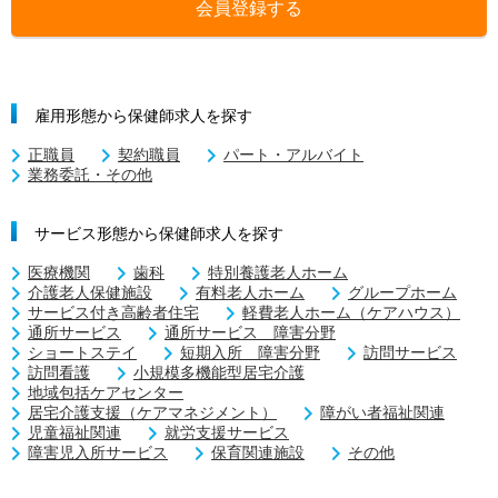
会員登録する
雇用形態から保健師求人を探す
正職員
契約職員
パート・アルバイト
業務委託・その他
サービス形態から保健師求人を探す
医療機関
歯科
特別養護老人ホーム
介護老人保健施設
有料老人ホーム
グループホーム
サービス付き高齢者住宅
軽費老人ホーム（ケアハウス）
通所サービス
通所サービス 障害分野
ショートステイ
短期入所 障害分野
訪問サービス
訪問看護
小規模多機能型居宅介護
地域包括ケアセンター
居宅介護支援（ケアマネジメント）
障がい者福祉関連
児童福祉関連
就労支援サービス
障害児入所サービス
保育関連施設
その他