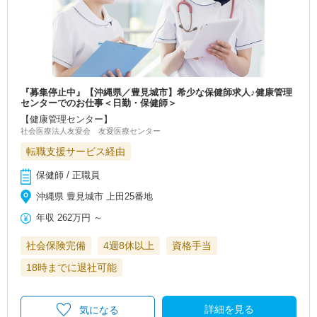
『募集停止中』【沖縄県／豊見城市】希少な保健師求人♪健康管理
センターでのお仕事＜日勤・保健師＞
【健康管理センター】
社会医療法人友愛会 友愛医療センター
転職支援サービス経由
保健師 / 正職員
沖縄県 豊見城市 上田25番地
年収
262万円
～
社会保険完備
4週8休以上
資格手当
18時までに退社可能
詳細を見る
気になる