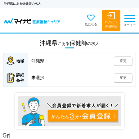
沖縄県にある保健師の求人
ログイン
気になる
メニュー
会員登録
沖縄県
保健師
にある
の
求人
沖縄県
地域
変更
詳細
未選択
変更
条件
5
件