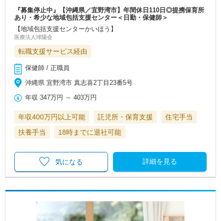
『募集停止中』【沖縄県／宜野湾市】年間休日110日◎提携保育所
あり・希少な地域包括支援センター＜日勤・保健師＞
【地域包括支援センターかいほう】
医療法人球陽会
転職支援サービス経由
保健師 / 正職員
沖縄県 宜野湾市 真志喜2丁目23番5号
年収
347万円
～
403万円
年収400万円以上可能
託児所・保育支援
住宅手当
扶養手当
18時までに退社可能
詳細を見る
気になる