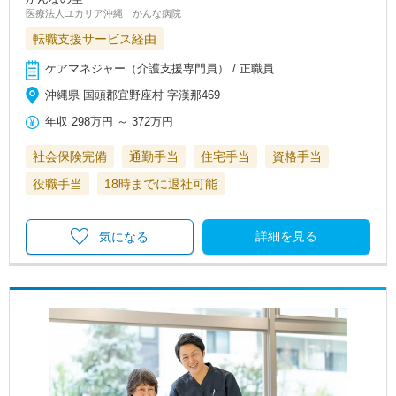
医療法人ユカリア沖縄 かんな病院
転職支援サービス経由
ケアマネジャー（介護支援専門員） / 正職員
沖縄県 国頭郡宜野座村 字漢那469
年収
298万円
～
372万円
社会保険完備
通勤手当
住宅手当
資格手当
役職手当
18時までに退社可能
詳細を見る
気になる