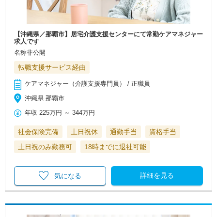
【沖縄県／那覇市】居宅介護支援センターにて常勤ケアマネジャー
求人です
名称非公開
転職支援サービス経由
ケアマネジャー（介護支援専門員） / 正職員
沖縄県 那覇市
年収
225万円
～
344万円
社会保険完備
土日祝休
通勤手当
資格手当
土日祝のみ勤務可
18時までに退社可能
詳細を見る
気になる