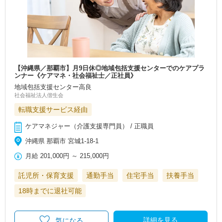
【沖縄県／那覇市】月9日休◎地域包括支援センターでのケアプラ
ンナー《ケアマネ・社会福祉士／正社員》
地域包括支援センター高良
社会福祉法人偕生会
転職支援サービス経由
ケアマネジャー（介護支援専門員） / 正職員
沖縄県 那覇市 宮城1-18-1
月給
201,000円
～
215,000円
託児所・保育支援
通勤手当
住宅手当
扶養手当
18時までに退社可能
詳細を見る
気になる