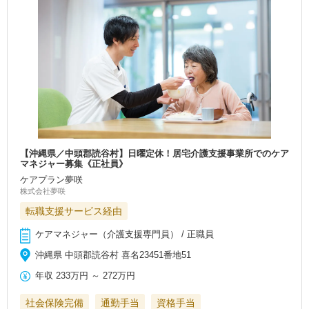
【沖縄県／中頭郡読谷村】日曜定休！居宅介護支援事業所でのケア
マネジャー募集《正社員》
ケアプラン夢咲
株式会社夢咲
転職支援サービス経由
ケアマネジャー（介護支援専門員） / 正職員
沖縄県 中頭郡読谷村 喜名23451番地51
年収
233万円
～
272万円
社会保険完備
通勤手当
資格手当