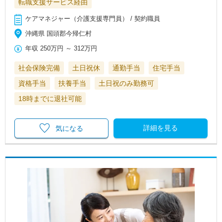
転職支援サービス経由
ケアマネジャー（介護支援専門員） / 契約職員
沖縄県 国頭郡今帰仁村
年収
250万円
～
312万円
社会保険完備
土日祝休
通勤手当
住宅手当
資格手当
扶養手当
土日祝のみ勤務可
18時までに退社可能
詳細を見る
気になる