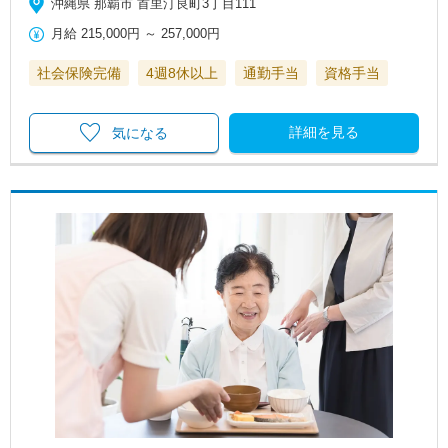
沖縄県 那覇市 首里汀良町3丁目111
月給
215,000円
～
257,000円
社会保険完備
4週8休以上
通勤手当
資格手当
詳細を見る
気になる