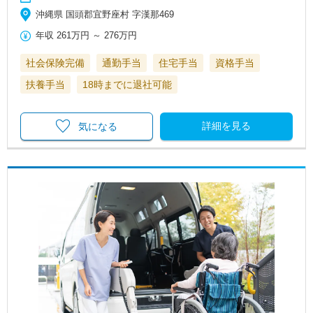
沖縄県 国頭郡宜野座村 字漢那469
年収
261万円
～
276万円
社会保険完備
通勤手当
住宅手当
資格手当
扶養手当
18時までに退社可能
詳細を見る
気になる