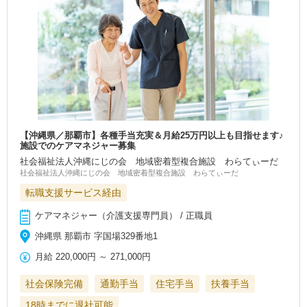
【沖縄県／那覇市】各種手当充実＆月給25万円以上も目指せます♪
施設でのケアマネジャー募集
社会福祉法人沖縄にじの会 地域密着型複合施設 わらてぃーだ
社会福祉法人沖縄にじの会 地域密着型複合施設 わらてぃーだ
転職支援サービス経由
ケアマネジャー（介護支援専門員） / 正職員
沖縄県 那覇市 字国場329番地1
月給
220,000円
～
271,000円
社会保険完備
通勤手当
住宅手当
扶養手当
18時までに退社可能