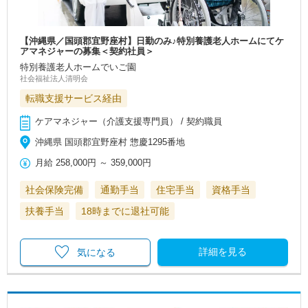
【沖縄県／国頭郡宜野座村】日勤のみ♪特別養護老人ホームにてケ
アマネジャーの募集＜契約社員＞
特別養護老人ホームでいご園
社会福祉法人清明会
転職支援サービス経由
ケアマネジャー（介護支援専門員） / 契約職員
沖縄県 国頭郡宜野座村 惣慶1295番地
月給
258,000円
～
359,000円
社会保険完備
通勤手当
住宅手当
資格手当
扶養手当
18時までに退社可能
詳細を見る
気になる