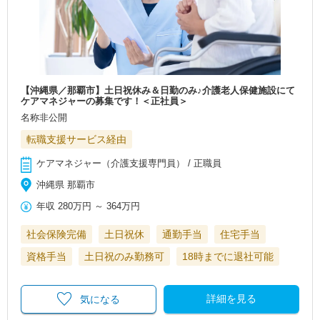
【沖縄県／那覇市】土日祝休み＆日勤のみ♪介護老人保健施設にて
ケアマネジャーの募集です！＜正社員＞
名称非公開
転職支援サービス経由
ケアマネジャー（介護支援専門員） / 正職員
沖縄県 那覇市
年収
280万円
～
364万円
社会保険完備
土日祝休
通勤手当
住宅手当
資格手当
土日祝のみ勤務可
18時までに退社可能
詳細を見る
気になる