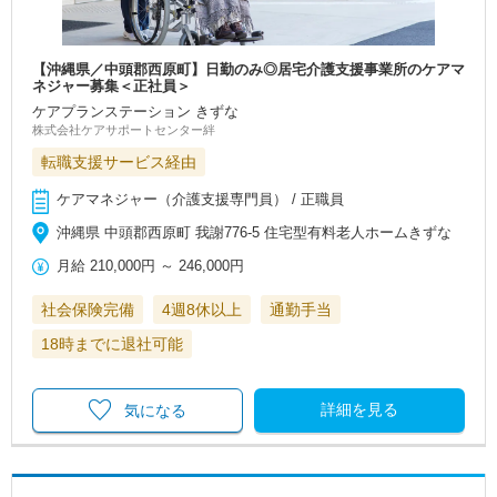
【沖縄県／中頭郡西原町】日勤のみ◎居宅介護支援事業所のケアマ
ネジャー募集＜正社員＞
ケアプランステーション きずな
株式会社ケアサポートセンター絆
転職支援サービス経由
ケアマネジャー（介護支援専門員） / 正職員
沖縄県 中頭郡西原町 我謝776-5 住宅型有料老人ホームきずな
月給
210,000円
～
246,000円
社会保険完備
4週8休以上
通勤手当
18時までに退社可能
詳細を見る
気になる