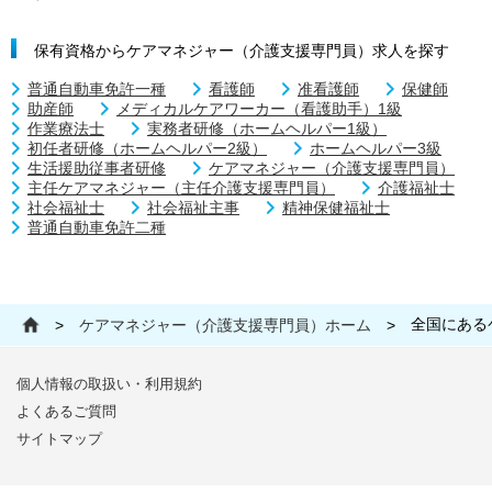
保有資格からケアマネジャー（介護支援専門員）求人を探す
普通自動車免許一種
看護師
准看護師
保健師
助産師
メディカルケアワーカー（看護助手）1級
作業療法士
実務者研修（ホームヘルパー1級）
初任者研修（ホームヘルパー2級）
ホームヘルパー3級
生活援助従事者研修
ケアマネジャー（介護支援専門員）
主任ケアマネジャー（主任介護支援専門員）
介護福祉士
社会福祉士
社会福祉主事
精神保健福祉士
普通自動車免許二種
全国にある
>
ケアマネジャー（介護支援専門員）ホーム
>
個人情報の取扱い・利用規約
よくあるご質問
サイトマップ