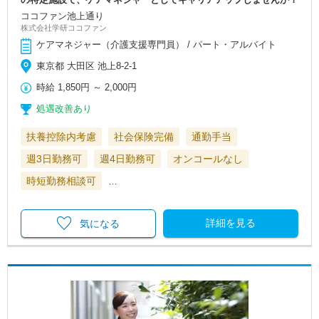
ココファン池上通り
株式会社学研ココファン
ケアマネジャー（介護支援専門員） / パート・アルバイト
東京都 大田区 池上8-2-1
時給
1,850円
～
2,000円
処遇改善あり
扶養控除内考慮
社会保険完備
通勤手当
週3日勤務可
週4日勤務可
オンコールなし
時短勤務相談可
…
詳細を見る
気になる