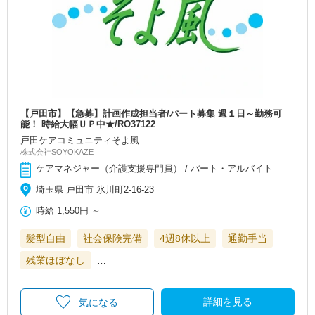
【戸田市】【急募】計画作成担当者/パート募集 週１日～勤務可
能！ 時給大幅ＵＰ中★/RO37122
戸田ケアコミュニティそよ風
株式会社SOYOKAZE
ケアマネジャー（介護支援専門員） / パート・アルバイト
埼玉県 戸田市 氷川町2-16-23
時給
1,550円
～
髪型自由
社会保険完備
4週8休以上
通勤手当
残業ほぼなし
…
詳細を見る
気になる