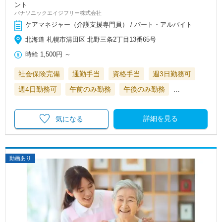
ント
パナソニックエイジフリー株式会社
ケアマネジャー（介護支援専門員） / パート・アルバイト
北海道 札幌市清田区 北野三条2丁目13番65号
時給
1,500円
～
社会保険完備
通勤手当
資格手当
週3日勤務可
週4日勤務可
午前のみ勤務
午後のみ勤務
…
詳細を見る
気になる
動画あり