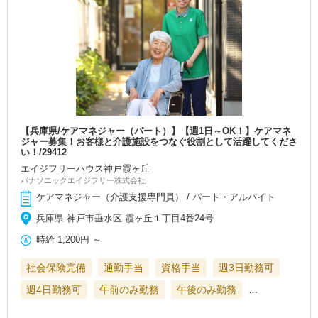
【兵庫県/ケアマネジャー（パート）】【週1日～OK！】ケアマネ
ジャー募集！お客様と介護施設をつなぐ役割として活躍してくださ
い！/29412
エイジフリーハウス神戸霞ヶ丘
パナソニックエイジフリー株式会社
ケアマネジャー（介護支援専門員） / パート・アルバイト
兵庫県 神戸市垂水区 霞ヶ丘１丁目4番24号
時給
1,200円
～
社会保険完備
通勤手当
資格手当
週3日勤務可
週4日勤務可
午前のみ勤務
午後のみ勤務
…