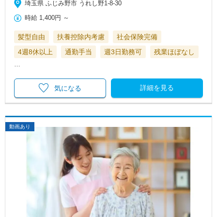
埼玉県 ふじみ野市 うれし野1-8-30
時給
1,400円
～
髪型自由
扶養控除内考慮
社会保険完備
4週8休以上
通勤手当
週3日勤務可
残業ほぼなし
…
詳細を見る
気になる
動画あり