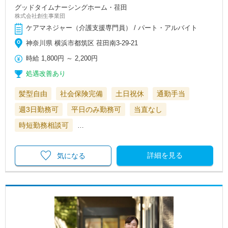
グッドタイムナーシングホーム・荏田
株式会社創生事業団
ケアマネジャー（介護支援専門員） / パート・アルバイト
神奈川県 横浜市都筑区 荏田南3-29-21
時給
1,800円
～
2,200円
処遇改善あり
髪型自由
社会保険完備
土日祝休
通勤手当
週3日勤務可
平日のみ勤務可
当直なし
時短勤務相談可
…
詳細を見る
気になる