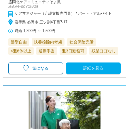
盛岡北ケアコミュニティそよ風
株式会社SOYOKAZE
ケアマネジャー（介護支援専門員） / パート・アルバイト
岩手県 盛岡市 三ツ割4丁目7-17
時給
1,300円
～
1,500円
髪型自由
扶養控除内考慮
社会保険完備
4週8休以上
通勤手当
週3日勤務可
残業ほぼなし
詳細を見る
気になる