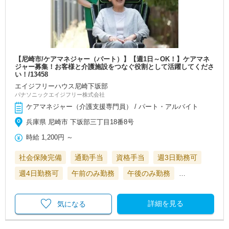
【尼崎市/ケアマネジャー（パート）】【週1日～OK！】ケアマネ
ジャー募集！お客様と介護施設をつなぐ役割として活躍してくださ
い！/13458
エイジフリーハウス尼崎下坂部
パナソニックエイジフリー株式会社
ケアマネジャー（介護支援専門員） / パート・アルバイト
兵庫県 尼崎市 下坂部三丁目18番8号
時給
1,200円
～
社会保険完備
通勤手当
資格手当
週3日勤務可
週4日勤務可
午前のみ勤務
午後のみ勤務
…
詳細を見る
気になる