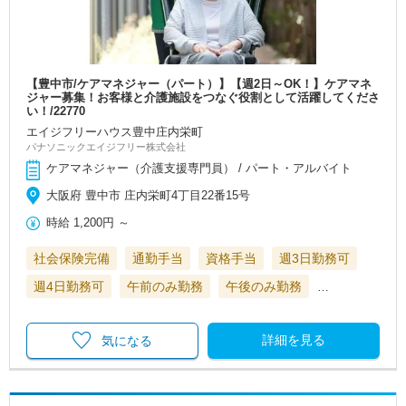
【豊中市/ケアマネジャー（パート）】【週2日～OK！】ケアマネ
ジャー募集！お客様と介護施設をつなぐ役割として活躍してくださ
い！/22770
エイジフリーハウス豊中庄内栄町
パナソニックエイジフリー株式会社
ケアマネジャー（介護支援専門員） / パート・アルバイト
大阪府 豊中市 庄内栄町4丁目22番15号
時給
1,200円
～
社会保険完備
通勤手当
資格手当
週3日勤務可
週4日勤務可
午前のみ勤務
午後のみ勤務
…
詳細を見る
気になる