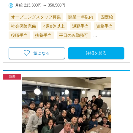
月給
213,300円
～
350,500円
オープニングスタッフ募集
開業一年以内
固定給
社会保険完備
4週8休以上
通勤手当
資格手当
役職手当
扶養手当
平日のみ勤務可
…
詳細を見る
気になる
新着