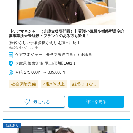
【ケアマネジャー（介護支援専門員）】看護小規模多機能型居宅介
護事業所☆未経験・ブランクのある方も歓迎！
(株)やさしい手看多機かえりえ加古川尾上
株式会社やさしい手
ケアマネジャー（介護支援専門員） / 正職員
兵庫県 加古川市 尾上町池田1681-1
月給
275,000円
～
335,000円
社会保険完備
4週8休以上
残業ほぼなし
詳細を見る
気になる
動画あり