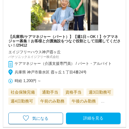
【兵庫県/ケアマネジャー（パート）】【週1日～OK！】ケアマネ
ジャー募集！お客様と介護施設をつなぐ役割として活躍してくださ
い！/29412
エイジフリーハウス神戸霞ヶ丘
パナソニックエイジフリー株式会社
ケアマネジャー（介護支援専門員） / パート・アルバイト
兵庫県 神戸市垂水区 霞ヶ丘１丁目4番24号
時給
1,200円
～
社会保険完備
通勤手当
資格手当
週3日勤務可
週4日勤務可
午前のみ勤務
午後のみ勤務
…
詳細を見る
気になる