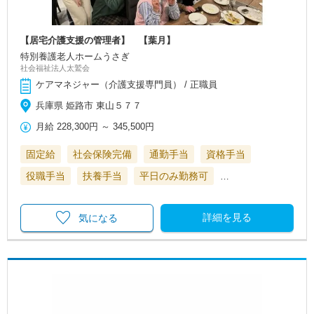
【居宅介護支援の管理者】 【葉月】
特別養護老人ホームうさぎ
社会福祉法人太鷲会
ケアマネジャー（介護支援専門員） / 正職員
兵庫県 姫路市 東山５７７
月給
228,300円
～
345,500円
固定給
社会保険完備
通勤手当
資格手当
役職手当
扶養手当
平日のみ勤務可
…
詳細を見る
気になる