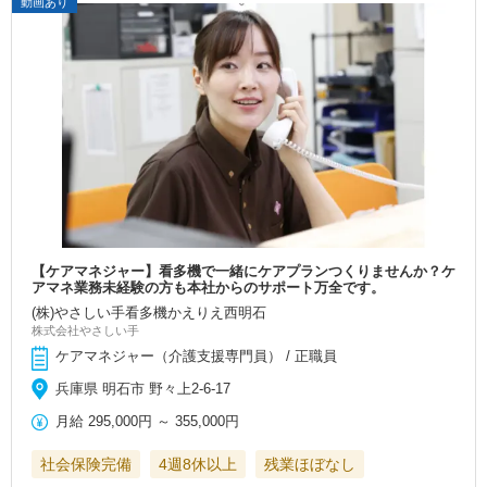
動画あり
【ケアマネジャー】看多機で一緒にケアプランつくりませんか？ケ
アマネ業務未経験の方も本社からのサポート万全です。
(株)やさしい手看多機かえりえ西明石
株式会社やさしい手
ケアマネジャー（介護支援専門員） / 正職員
兵庫県 明石市 野々上2-6-17
月給
295,000円
～
355,000円
社会保険完備
4週8休以上
残業ほぼなし