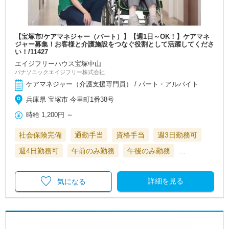
【宝塚市/ケアマネジャー（パート）】【週1日～OK！】ケアマネ
ジャー募集！お客様と介護施設をつなぐ役割として活躍してくださ
い！/11427
エイジフリーハウス宝塚中山
パナソニックエイジフリー株式会社
ケアマネジャー（介護支援専門員） / パート・アルバイト
兵庫県 宝塚市 今里町1番38号
時給
1,200円
～
社会保険完備
通勤手当
資格手当
週3日勤務可
週4日勤務可
午前のみ勤務
午後のみ勤務
…
詳細を見る
気になる