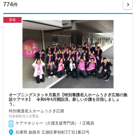
774
件
新着
オープニングスタッ８月葉月【特別養護老人ホームうさぎ広畑の施
設ケアマネ】 令和6年4月開設済。新しい介護を目指しましょ
う。
特別養護老人ホームうさぎ広畑
社会福祉法人太鷲会
ケアマネジャー（介護支援専門員） / 正職員
兵庫県 姫路市 広畑区夢前町3丁目1番22号