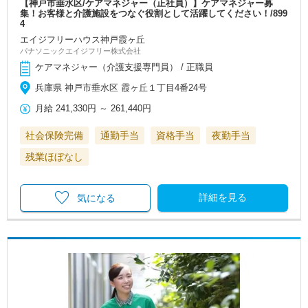
【神戸市垂水区/ケアマネジャー（正社員）】ケアマネジャー募
集！お客様と介護施設をつなぐ役割として活躍してください！/899
4
エイジフリーハウス神戸霞ヶ丘
パナソニックエイジフリー株式会社
ケアマネジャー（介護支援専門員） / 正職員
兵庫県 神戸市垂水区 霞ヶ丘１丁目4番24号
月給
241,330円
～
261,440円
社会保険完備
通勤手当
資格手当
夜勤手当
残業ほぼなし
詳細を見る
気になる