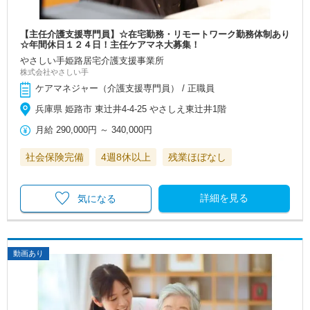
【主任介護支援専門員】☆在宅勤務・リモートワーク勤務体制あり
☆年間休日１２４日！主任ケアマネ大募集！
やさしい手姫路居宅介護支援事業所
株式会社やさしい手
ケアマネジャー（介護支援専門員） / 正職員
兵庫県 姫路市 東辻井4-4-25 やさしえ東辻井1階
月給
290,000円
～
340,000円
社会保険完備
4週8休以上
残業ほぼなし
詳細を見る
気になる
動画あり