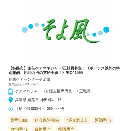
【姫路市】主任ケアマネジャー/正社員募集！《ボーナス以外の特
別報酬、約25万円の支給実績！》/RO41595
姫路ケアセンターそよ風
株式会社SOYOKAZE
ケアマネジャー（介護支援専門員） / 正職員
兵庫県 姫路市 神田町4－15
月給
243,000円
～
308,000円
髪型自由
社会保険完備
4週8休以上
通勤手当
住宅手当
資格手当
役職手当