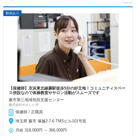
動画あり
【保健師】京浜東北線蕨駅徒歩5分の好立地！コミュニティスペー
ス併設なので体操教室やサロン活動がスムーズです
蕨市第三地域包括支援センター
株式会社やさしい手
保健師 / 正職員
埼玉県 蕨市 塚越2-7-6 TMSビル101号室
月給
318,000円
～
366,000円