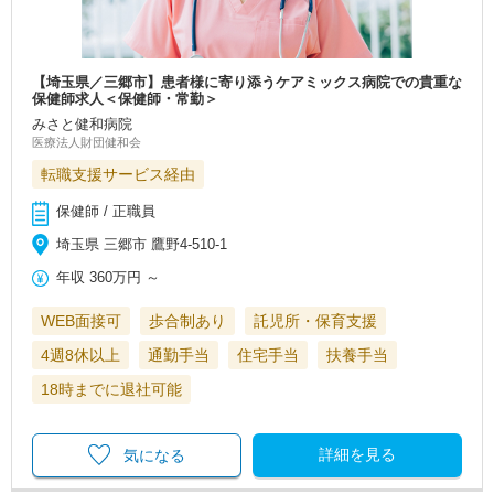
【埼玉県／三郷市】患者様に寄り添うケアミックス病院での貴重な
保健師求人＜保健師・常勤＞
みさと健和病院
医療法人財団健和会
転職支援サービス経由
保健師 / 正職員
埼玉県 三郷市 鷹野4-510-1
年収
360万円
～
WEB面接可
歩合制あり
託児所・保育支援
4週8休以上
通勤手当
住宅手当
扶養手当
18時までに退社可能
詳細を見る
気になる