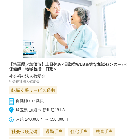
【埼玉県／加須市】土日休み×日勤◎WLB充実な相談センター♪＜
保健師・地域包括・日勤＞
社会福祉法人敬愛会
社会福祉法人敬愛会
転職支援サービス経由
保健師 / 正職員
埼玉県 加須市 新川通181-3
月給
240,000円
～
350,000円
社会保険完備
通勤手当
住宅手当
扶養手当