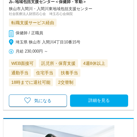
み♪地域包括支援センター＜保健師・常勤＞
狭山市入間川・入間川東地域包括支援センター
社会医療法人財団石心会 埼玉石心会病院
転職支援サービス経由
保健師 / 正職員
埼玉県 狭山市 入間川4丁目10番15号
月給
230,000円
～
WEB面接可
託児所・保育支援
4週8休以上
通勤手当
住宅手当
扶養手当
18時までに退社可能
2交替制
詳細を見る
気になる