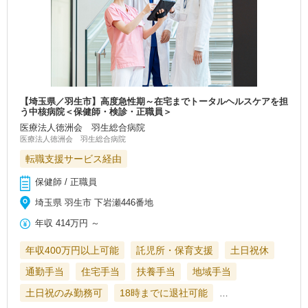
【埼玉県／羽生市】高度急性期～在宅までトータルヘルスケアを担
う中核病院＜保健師・検診・正職員＞
医療法人徳洲会 羽生総合病院
医療法人徳洲会 羽生総合病院
転職支援サービス経由
保健師 / 正職員
埼玉県 羽生市 下岩瀬446番地
年収
414万円
～
年収400万円以上可能
託児所・保育支援
土日祝休
通勤手当
住宅手当
扶養手当
地域手当
土日祝のみ勤務可
18時までに退社可能
…