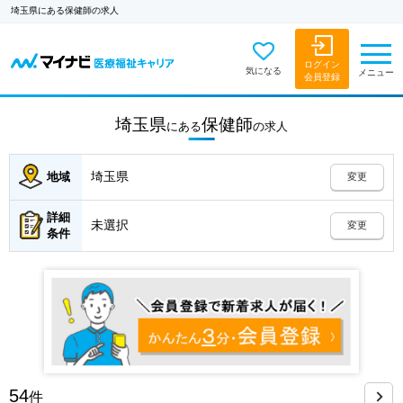
埼玉県にある保健師の求人
ログイン
気になる
メニュー
会員登録
埼玉県
保健師
にある
の
求人
埼玉県
地域
変更
詳細
未選択
変更
条件
54
件