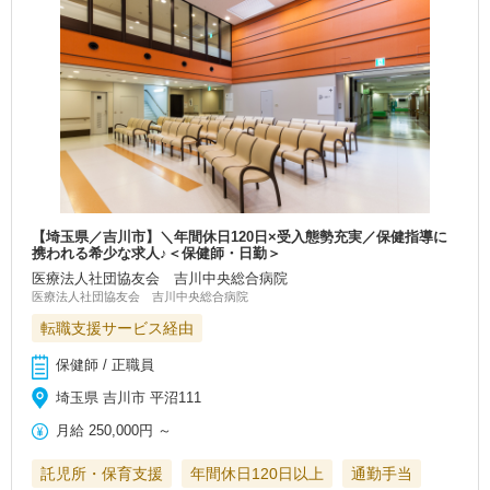
【埼玉県／吉川市】＼年間休日120日×受入態勢充実／保健指導に
携われる希少な求人♪＜保健師・日勤＞
医療法人社団協友会 吉川中央総合病院
医療法人社団協友会 吉川中央総合病院
転職支援サービス経由
保健師 / 正職員
埼玉県 吉川市 平沼111
月給
250,000円
～
託児所・保育支援
年間休日120日以上
通勤手当