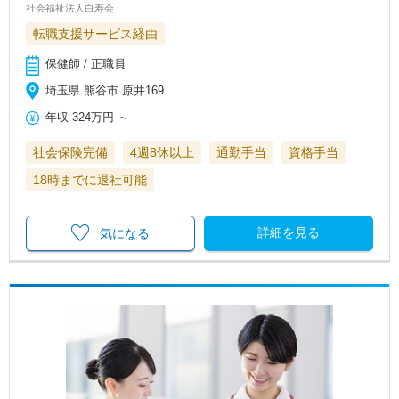
社会福祉法人白寿会
転職支援サービス経由
保健師 / 正職員
埼玉県 熊谷市 原井169
年収
324万円
～
社会保険完備
4週8休以上
通勤手当
資格手当
18時までに退社可能
詳細を見る
気になる