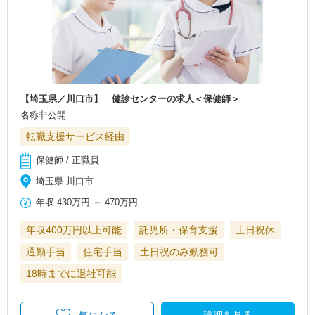
【埼玉県／川口市】 健診センターの求人＜保健師＞
名称非公開
転職支援サービス経由
保健師 / 正職員
埼玉県 川口市
年収
430万円
～
470万円
年収400万円以上可能
託児所・保育支援
土日祝休
通勤手当
住宅手当
土日祝のみ勤務可
18時までに退社可能
詳細を見る