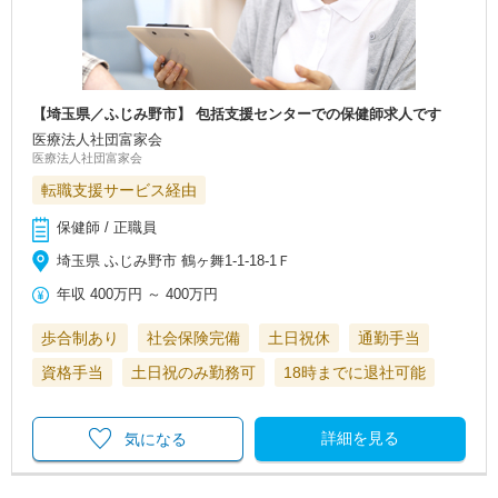
【埼玉県／ふじみ野市】 包括支援センターでの保健師求人です
医療法人社団富家会
医療法人社団富家会
転職支援サービス経由
保健師 / 正職員
埼玉県 ふじみ野市 鶴ヶ舞1-1-18-1Ｆ
年収
400万円
～
400万円
歩合制あり
社会保険完備
土日祝休
通勤手当
資格手当
土日祝のみ勤務可
18時までに退社可能
詳細を見る
気になる