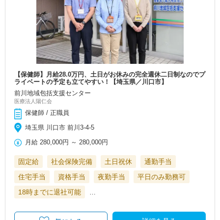
【保健師】月給28.0万円、土日がお休みの完全週休二日制なのでプ
ライベートの予定も立てやすい！【埼玉県／川口市】
前川地域包括支援センター
医療法人陽仁会
保健師 / 正職員
埼玉県 川口市 前川3-4-5
月給
280,000円
～
280,000円
固定給
社会保険完備
土日祝休
通勤手当
住宅手当
資格手当
夜勤手当
平日のみ勤務可
18時までに退社可能
…