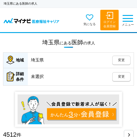
埼玉県にある医師の求人
ログイン
気になる
メニュー
会員登録
埼玉県
医師
にある
の
求人
埼玉県
地域
変更
詳細
未選択
変更
条件
4512
件