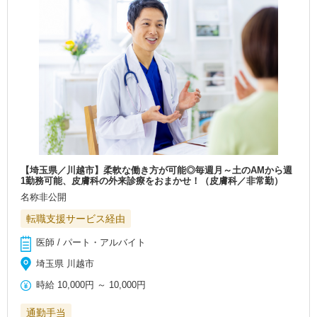
【埼玉県／川越市】柔軟な働き方が可能◎毎週月～土のAMから週
1勤務可能、皮膚科の外来診療をおまかせ！（皮膚科／非常勤）
名称非公開
転職支援サービス経由
医師 / パート・アルバイト
埼玉県 川越市
時給
10,000円
～
10,000円
通勤手当