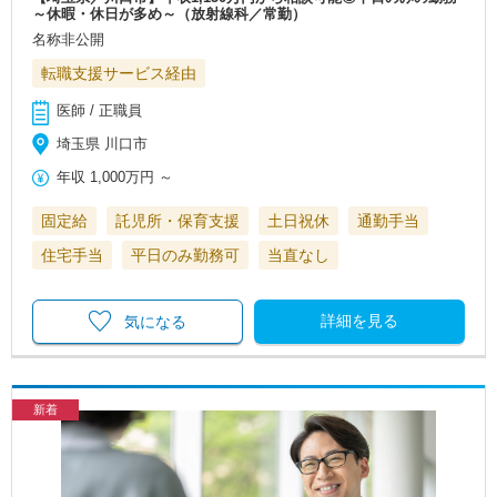
～休暇・休日が多め～（放射線科／常勤）
名称非公開
転職支援サービス経由
医師 / 正職員
埼玉県 川口市
年収
1,000万円
～
固定給
託児所・保育支援
土日祝休
通勤手当
住宅手当
平日のみ勤務可
当直なし
詳細を見る
気になる
新着