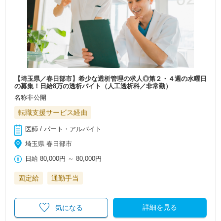
【埼玉県／春日部市】希少な透析管理の求人◎第２・４週の水曜日
の募集！日給8万の透析バイト（人工透析科／非常勤）
名称非公開
転職支援サービス経由
医師 / パート・アルバイト
埼玉県 春日部市
日給
80,000円
～
80,000円
固定給
通勤手当
詳細を見る
気になる