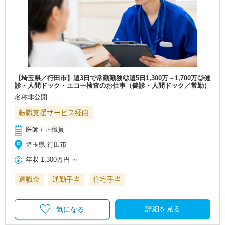
【埼玉県／行田市】週3日で常勤勤務◎週5日1,300万～1,700万◎健
診・人間ドック・エコー検査のお仕事（健診・人間ドック／常勤）
名称非公開
転職支援サービス経由
医師 / 正職員
埼玉県 行田市
年収
1,300万円
～
退職金
通勤手当
住宅手当
詳細を見る
気になる