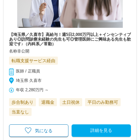
【埼玉県／久喜市】高給与！週5日2,000万円以上＋インセンティブ
あり◎訪問診療未経験の先生も可◎管理医師にご興味ある先生も歓
迎です♪（内科系／常勤）
名称非公開
転職支援サービス経由
医師 / 正職員
埼玉県 久喜市
年収
2,280万円
～
歩合制あり
退職金
土日祝休
平日のみ勤務可
当直なし
詳細を見る
気になる