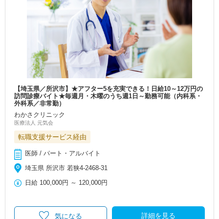
【埼玉県／所沢市】★アフター5を充実できる！日給10～12万円の
訪問診療バイト★毎週月・木曜のうち週1日～勤務可能（内科系・
外科系／非常勤）
わかさクリニック
医療法人 元気会
転職支援サービス経由
医師 / パート・アルバイト
埼玉県 所沢市 若狭4-2468-31
日給
100,000円
～
120,000円
詳細を見る
気になる