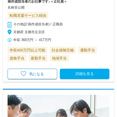
画作成担当者のお仕事です♪＜正社員＞
名称非公開
転職支援サービス経由
その他(計画作成担当者) / 正職員
京都府 京都市左京区
年収
368万円
～
417万円
年収400万円以上可能
社会保険完備
通勤手当
資格手当
夜勤手当
地域手当
詳細を見る
気になる