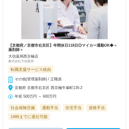
【京都府／京都市右京区】年間休日118日◎マイカー通勤OK◆＜
薬剤師＞
大信薬局西京極店
株式会社大信薬局
転職支援サービス経由
その他(管理薬剤師) / 正職員
京都府 京都市右京区 西京極牛塚町135-2
年収
500万円
～
600万円
社会保険完備
通勤手当
住宅手当
資格手当
18時までに退社可能