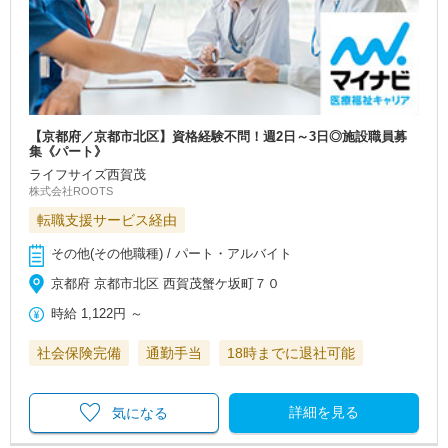
【京都府／京都市北区】資格経験不問！週2日～3日◎施設職員募
集《パート》
ライフサイズ西賀茂
株式会社ROOTS
転職支援サービス経由
その他(その他職種) / パート・アルバイト
京都府 京都市北区 西賀茂蟹ケ坂町７０
時給
1,122円
～
社会保険完備
通勤手当
18時までに退社可能
詳細を見る
気になる