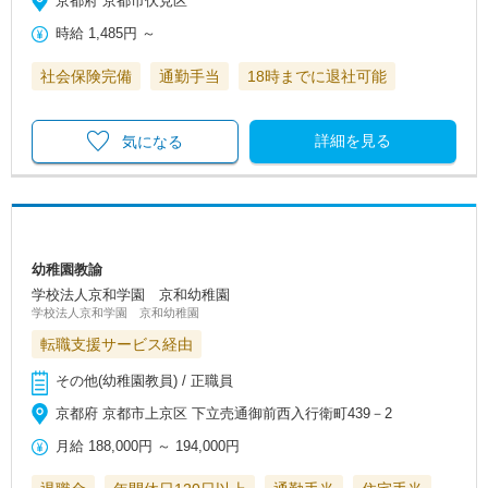
京都府 京都市伏見区
時給
1,485円
～
社会保険完備
通勤手当
18時までに退社可能
詳細を見る
気になる
幼稚園教諭
学校法人京和学園 京和幼稚園
学校法人京和学園 京和幼稚園
転職支援サービス経由
その他(幼稚園教員) / 正職員
京都府 京都市上京区 下立売通御前西入行衛町439－2
月給
188,000円
～
194,000円