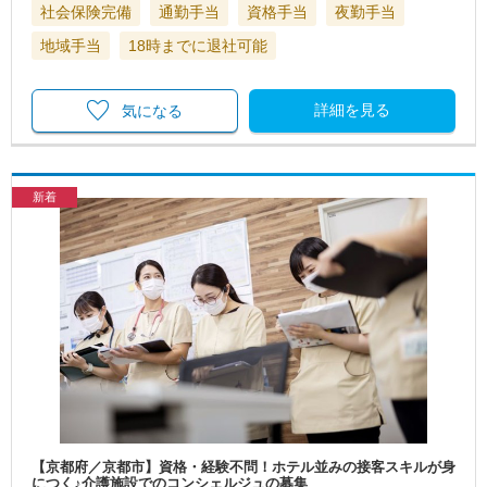
社会保険完備
通勤手当
資格手当
夜勤手当
地域手当
18時までに退社可能
詳細を見る
気になる
新着
【京都府／京都市】資格・経験不問！ホテル並みの接客スキルが身
につく♪介護施設でのコンシェルジュの募集