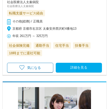
社会医療法人太秦病院
社会医療法人太秦病院
転職支援サービス経由
その他(総務) / 正職員
京都府 京都市右京区 太秦安井西沢町4番地13
年収
261万円
～
325万円
社会保険完備
通勤手当
住宅手当
扶養手当
18時までに退社可能
詳細を見る
気になる