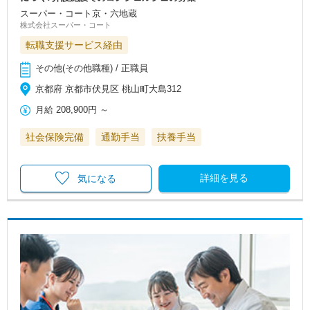
スーパー・コート京・六地蔵
株式会社スーパー・コート
転職支援サービス経由
その他(その他職種) / 正職員
京都府 京都市伏見区 桃山町大島312
月給
208,900円
～
社会保険完備
通勤手当
扶養手当
詳細を見る
気になる