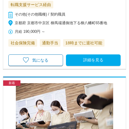
転職支援サービス経由
その他(その他職種) / 契約職員
京都府 京都市中京区 柳馬場通御池下る柳八幡町65番地
月給
190,000円
～
社会保険完備
通勤手当
18時までに退社可能
詳細を見る
気になる
新着