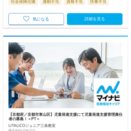
社会保険完備
通勤手当
資格手当
扶養手当
詳細を見る
気になる
【京都府／京都市東山区】児童発達支援にて児童発達支援管理責任
者の募集！＜PT＞
LITALICOジュニア三条教室
株式会社LITALICO