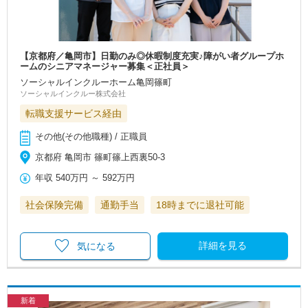
【京都府／亀岡市】日勤のみ◎休暇制度充実♪障がい者グループホ
ームのシニアマネージャー募集＜正社員＞
ソーシャルインクルーホーム亀岡篠町
ソーシャルインクルー株式会社
転職支援サービス経由
その他(その他職種) / 正職員
京都府 亀岡市 篠町篠上西裏50-3
年収
540万円
～
592万円
社会保険完備
通勤手当
18時までに退社可能
詳細を見る
気になる
新着