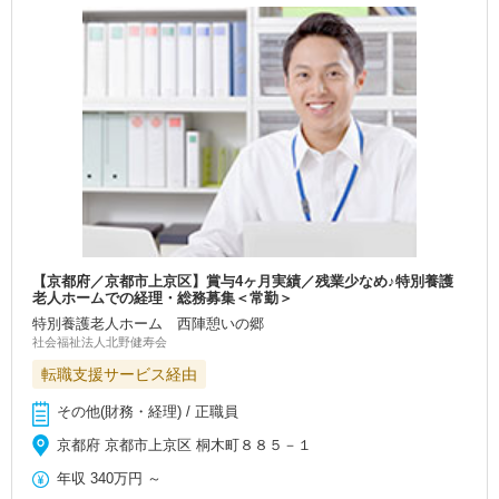
【京都府／京都市上京区】賞与4ヶ月実績／残業少なめ♪特別養護
老人ホームでの経理・総務募集＜常勤＞
特別養護老人ホーム 西陣憩いの郷
社会福祉法人北野健寿会
転職支援サービス経由
その他(財務・経理) / 正職員
京都府 京都市上京区 桐木町８８５－１
年収
340万円
～