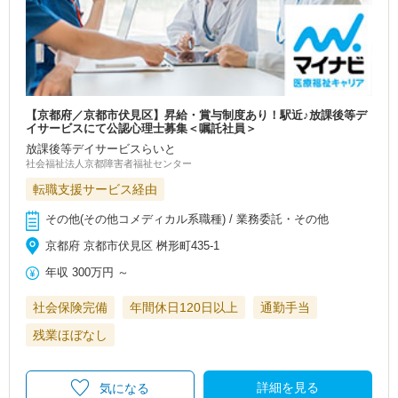
【京都府／京都市伏見区】昇給・賞与制度あり！駅近♪放課後等デ
イサービスにて公認心理士募集＜嘱託社員＞
放課後等デイサービスらいと
社会福祉法人京都障害者福祉センター
転職支援サービス経由
その他(その他コメディカル系職種) / 業務委託・その他
京都府 京都市伏見区 桝形町435-1
年収
300万円
～
社会保険完備
年間休日120日以上
通勤手当
残業ほぼなし
詳細を見る
気になる