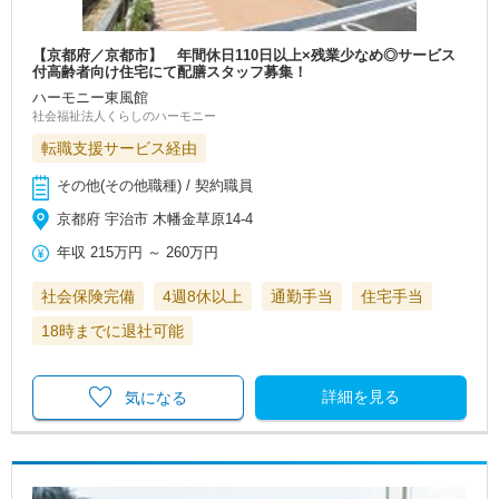
【京都府／京都市】 年間休日110日以上×残業少なめ◎サービス
付高齢者向け住宅にて配膳スタッフ募集！
ハーモニー東風館
社会福祉法人くらしのハーモニー
転職支援サービス経由
その他(その他職種) / 契約職員
京都府 宇治市 木幡金草原14-4
年収
215万円
～
260万円
社会保険完備
4週8休以上
通勤手当
住宅手当
18時までに退社可能
詳細を見る
気になる