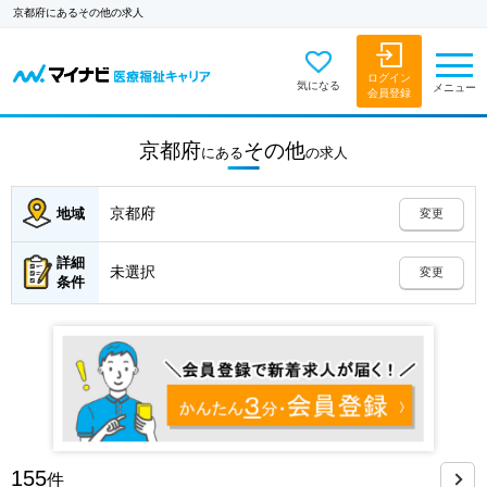
京都府にあるその他の求人
ログイン
気になる
メニュー
会員登録
京都府
その他
にある
の
求人
京都府
地域
変更
詳細
未選択
変更
条件
155
件