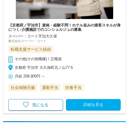
【京都府／宇治市】資格・経験不問！ホテル並みの接客スキルが身
につく♪介護施設でのコンシェルジュの募集
スーパー・コート宇治大久保
株式会社スーパー・コート
転職支援サービス経由
その他(その他職種) / 正職員
京都府 宇治市 大久保町北ノ山77-5
月給
208,900円
～
社会保険完備
通勤手当
扶養手当
詳細を見る
気になる