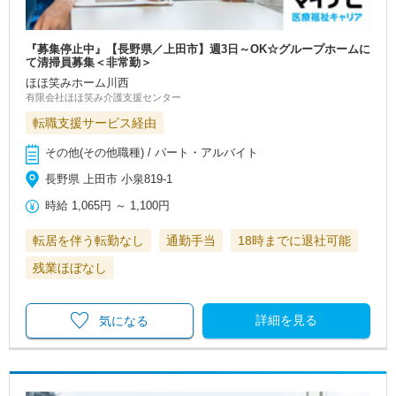
『募集停止中』【長野県／上田市】週3日～OK☆グループホームに
て清掃員募集＜非常勤＞
ほほ笑みホーム川西
有限会社ほほ笑み介護支援センター
転職支援サービス経由
その他(その他職種) / パート・アルバイト
長野県 上田市 小泉819-1
時給
1,065円
～
1,100円
転居を伴う転勤なし
通勤手当
18時までに退社可能
残業ほぼなし
詳細を見る
気になる