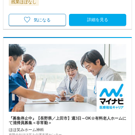
残業ほぼなし
詳細を見る
気になる
『募集停止中』【長野県／上田市】週3日～OK☆有料老人ホームに
て清掃員募集＜非常勤＞
ほほ笑みホーム神科
有限会社ほほ笑み介護支援センター