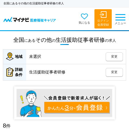
全国にあるその他の生活援助従事者研修の求人
ログイン
気になる
メニュー
会員登録
全国
その他
生活援助従事者研修
にある
の
の
求人
未選択
地域
変更
詳細
生活援助従事者研修
変更
条件
8
件