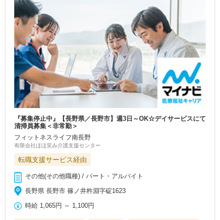
『募集停止中』【長野県／長野市】週3日～OK☆デイサービスにて
清掃員募集＜非常勤＞
フィットネスライフ南長野
有限会社ほほ笑み介護支援センター
転職支援サービス経由
その他(その他職種) / パート・アルバイト
長野県 長野市 篠ノ井杵淵字碇1623
時給
1,065円
～
1,100円