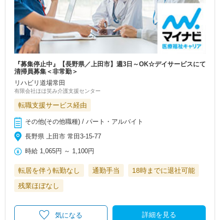
『募集停止中』【長野県／上田市】週3日～OK☆デイサービスにて
清掃員募集＜非常勤＞
リハビリ道場常田
有限会社ほほ笑み介護支援センター
転職支援サービス経由
その他(その他職種) / パート・アルバイト
長野県 上田市 常田3-15-77
時給
1,065円
～
1,100円
転居を伴う転勤なし
通勤手当
18時までに退社可能
残業ほぼなし
詳細を見る
気になる