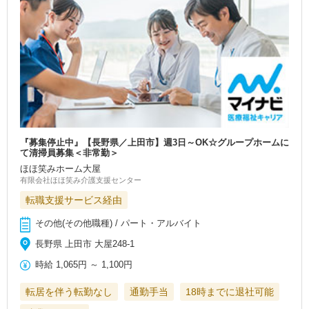
『募集停止中』【長野県／上田市】週3日～OK☆グループホームに
て清掃員募集＜非常勤＞
ほほ笑みホーム大屋
有限会社ほほ笑み介護支援センター
転職支援サービス経由
その他(その他職種) / パート・アルバイト
長野県 上田市 大屋248-1
時給
1,065円
～
1,100円
転居を伴う転勤なし
通勤手当
18時までに退社可能