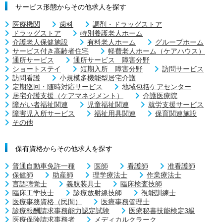
サービス形態からその他求人を探す
医療機関
歯科
調剤・ドラッグストア
ドラッグストア
特別養護老人ホーム
介護老人保健施設
有料老人ホーム
グループホーム
サービス付き高齢者住宅
軽費老人ホーム（ケアハウス）
通所サービス
通所サービス 障害分野
ショートステイ
短期入所 障害分野
訪問サービス
訪問看護
小規模多機能型居宅介護
定期巡回・随時対応サービス
地域包括ケアセンター
居宅介護支援（ケアマネジメント）
介護医療院
障がい者福祉関連
児童福祉関連
就労支援サービス
障害児入所サービス
福祉用具関連
保育関連施設
その他
保有資格からその他求人を探す
普通自動車免許一種
医師
看護師
准看護師
保健師
助産師
理学療法士
作業療法士
言語聴覚士
義肢装具士
臨床検査技師
臨床工学技士
診療放射線技師
視能訓練士
医療事務資格（民間）
医療事務管理士
診療報酬請求事務能力認定試験
医療秘書技能検定3級
医療保険請求事務者
メディカルクラーク