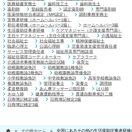
医療秘書実務士
歯科技工士
歯科衛生士
薬剤師
登録販売者
認定薬剤師
専門薬剤師
医薬情報担当者認定（MR認定）
調剤事務実務士
実務者研修（ホームヘルパー1級）
初任者研修（ホームヘルパー2級）
ホームヘルパー3級
生活援助従事者研修
ケアマネジャー（介護支援専門員）
主任ケアマネジャー（主任介護支援専門員）
介護福祉士
社会福祉士
社会福祉主事
精神保健福祉士
臨床心理士
公認心理師
児童発達支援管理責任者
サービス管理責任者
福祉用具専門相談員
福祉住環境コーディネーター
ケアクラーク
介護請求事務実務能力認定試験
保育士
幼稚園教諭免許
幼稚園教諭1種免許
幼稚園教諭2種免許
幼稚園教諭専修免許
小学校教諭免許
中学校教諭免許
高等学校教諭免許
養護教諭免許
管理栄養士
栄養士
調理師
柔道整復師
あん摩マッサージ指圧師
はり師
きゆう師
健康運動指導士
普通自動車免許二種
日商簿記検定1級
日商簿記検定2級
日商簿記検定3級
全国にあるその他の生活援助従事者研修
>
その他ホーム
>