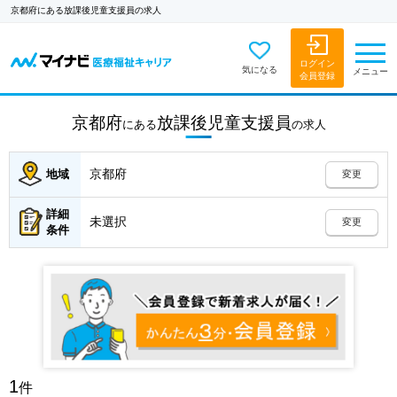
京都府にある放課後児童支援員の求人
ログイン
気になる
メニュー
会員登録
京都府
放課後児童支援員
にある
の
求人
京都府
地域
変更
詳細
未選択
変更
条件
1
件