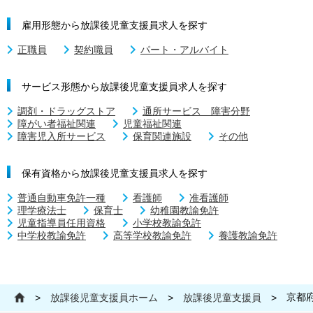
雇用形態から放課後児童支援員求人を探す
正職員
契約職員
パート・アルバイト
サービス形態から放課後児童支援員求人を探す
調剤・ドラッグストア
通所サービス 障害分野
障がい者福祉関連
児童福祉関連
障害児入所サービス
保育関連施設
その他
保有資格から放課後児童支援員求人を探す
普通自動車免許一種
看護師
准看護師
理学療法士
保育士
幼稚園教諭免許
児童指導員任用資格
小学校教諭免許
中学校教諭免許
高等学校教諭免許
養護教諭免許
京都
>
放課後児童支援員ホーム
>
放課後児童支援員
>