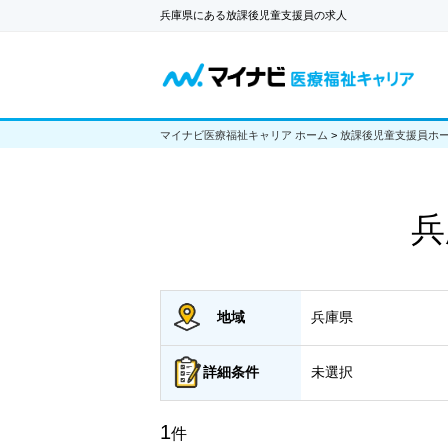
兵庫県にある放課後児童支援員の求人
マイナビ医療福祉キャリア ホーム
>
放課後児童支援員ホ
兵
地域
兵庫県
詳細
条件
未選択
1
件