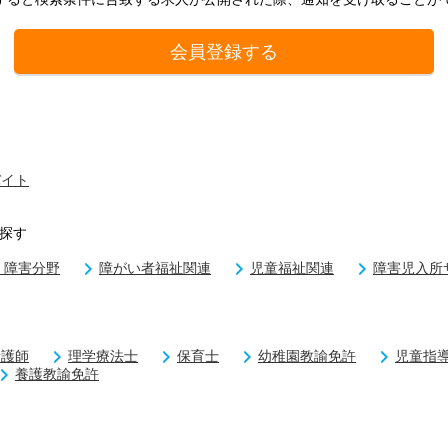
会員登録する
バイト
探す
 障害分野
障がい者福祉関連
児童福祉関連
障害児入所
看護師
理学療法士
保育士
幼稚園教諭免許
児童指
養護教諭免許