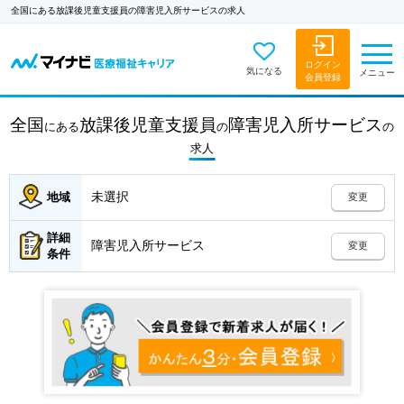
全国にある放課後児童支援員の障害児入所サービスの求人
ログイン
気になる
メニュー
会員登録
全国
放課後児童支援員
障害児入所サービス
にある
の
の
求人
未選択
地域
変更
詳細
障害児入所サービス
変更
条件