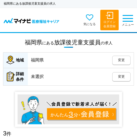
福岡県にある放課後児童支援員の求人
ログイン
気になる
メニュー
会員登録
福岡県
放課後児童支援員
にある
の
求人
福岡県
地域
変更
詳細
未選択
変更
条件
3
件