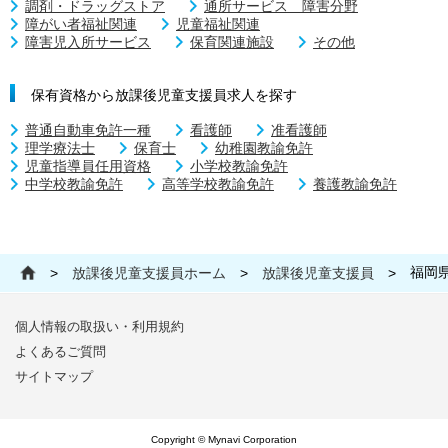
調剤・ドラッグストア
通所サービス 障害分野
障がい者福祉関連
児童福祉関連
障害児入所サービス
保育関連施設
その他
保有資格から放課後児童支援員求人を探す
普通自動車免許一種
看護師
准看護師
理学療法士
保育士
幼稚園教諭免許
児童指導員任用資格
小学校教諭免許
中学校教諭免許
高等学校教諭免許
養護教諭免許
福岡
>
放課後児童支援員ホーム
>
放課後児童支援員
>
個人情報の取扱い・利用規約
よくあるご質問
サイトマップ
Copyright © Mynavi Corporation